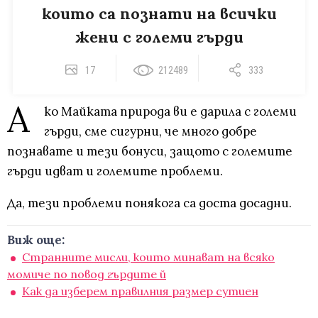
които са познати на всички
жени с големи гърди
17
212489
333
А
ко Майката природа ви е дарила с големи
гърди, сме сигурни, че много добре
познавате и тези бонуси, защото с големите
гърди идват и големите проблеми.
Да, тези проблеми понякога са доста досадни.
Виж още:
Странните мисли, които минават на всяко
момиче по повод гърдите й
Как да изберем правилния размер сутиен