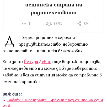
истинска страна на
родителството
11
68737
324
Д
а бъдеш родител е огромно
предизвикателство, невероятно
пътешествие и истинска благословия.
Ето защо
Йехуда Девир
още веднъж ни доказва,
че ежедневието ни може да бъде невероятно
забавно и всяка ситуация може да се превърне в
смешна картинка.
Виж още:
Забавни илюстрации: Бракът през очите на един
мъж