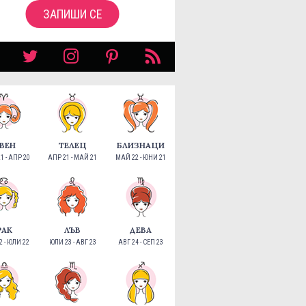
ЗАПИШИ СЕ
ВЕН
ТЕЛЕЦ
БЛИЗНАЦИ
1 - АПР 20
АПР 21 - МАЙ 21
МАЙ 22 - ЮНИ 21
РАК
ЛЪВ
ДЕВА
 - ЮЛИ 22
ЮЛИ 23 - АВГ 23
АВГ 24 - СЕП 23