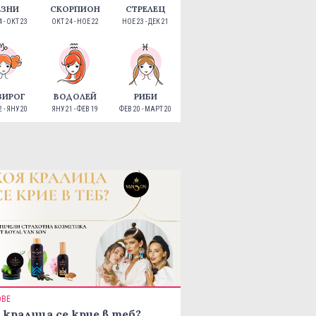
ЕЗНИ
СКОРПИОН
СТРЕЛЕЦ
 - ОКТ 23
ОКТ 24 - НОЕ 22
НОЕ 23 - ДЕК 21
ЗИРОГ
ВОДОЛЕЙ
РИБИ
 - ЯНУ 20
ЯНУ 21 - ФЕВ 19
ФЕВ 20 - МАРТ 20
ОВЕ
 кралица се крие в теб?