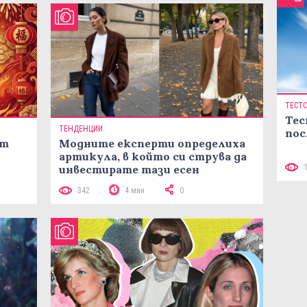
ТЕСТ
Тес
ТЕНДЕНЦИИ
пос
ст
Модните експерти определиха
артикула, в който си струва да
инвестирате тази есен
342
4 мин
0