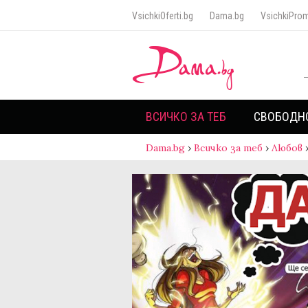
VsichkiOferti.bg
Dama.bg
VsichkiProm
ВСИЧКО ЗА ТЕБ
СВОБОДН
Dama.bg
›
Всичко за теб
›
Любов