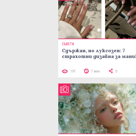
СЪВЕТИ
Сдържан, но луксозен: 7
страхотни дизайна за ман
197
7 мин
0