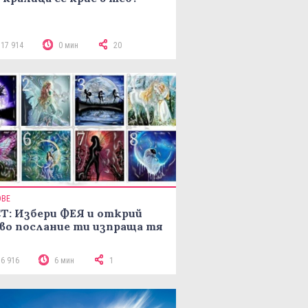
117 914
0 мин
20
ОВЕ
Т: Избери ФЕЯ и открий
во послание ти изпраща тя
16 916
6 мин
1