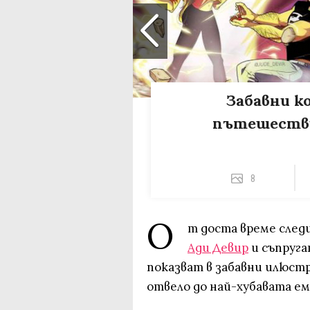
Забавни к
пътешестви
8
О
т доста време сле
Ади Девир
и съпруга
показват в забавни илюст
отвело до най-хубавата ем