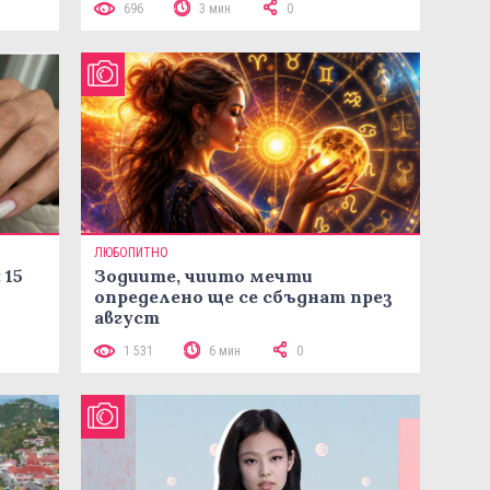
696
3 мин
0
ЛЮБОПИТНО
 15
Зодиите, чиито мечти
определено ще се сбъднат през
август
1 531
6 мин
0