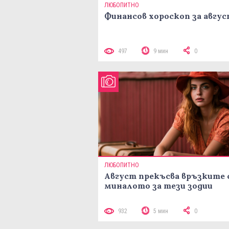
ЛЮБОПИТНО
Финансов хороскоп за авгу
497
9 мин
0
ЛЮБОПИТНО
Август прекъсва връзките 
миналото за тези зодии
932
5 мин
0