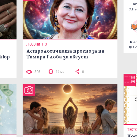
В
СЕП 24
КО
ЛЮБОПИТНО
ДЕК 22
Астрологичната прогноза на
икюр
Тамара Глоба за август
306
14 мин
0
ТЕСТ
Коя