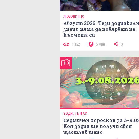
ЛЮБОПИТНО
Август 2026: Тези зодиакал
знаци няма да повярват на
късмета си
1 122
6 мин
0
ЗОДИИТЕ И АЗ
Седмичен хороскоп за 3-9.08
Коя зодия ще получи своя
щастлив шанс