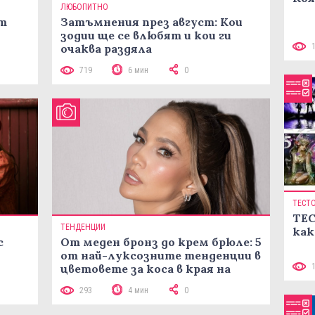
ЛЮБОПИТНО
ст
Затъмнения през август: Кои
зодии ще се влюбят и кои ги
очаква раздяла
719
6 мин
0
ТЕСТ
ТЕС
ТЕНДЕНЦИИ
как
с
От меден бронз до крем брюле: 5
от най-луксозните тенденции в
цветовете за коса в края на
лятото
293
4 мин
0