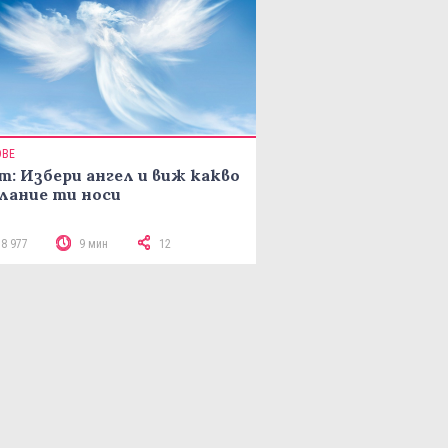
ОВЕ
т: Избери ангел и виж какво
лание ти носи
18 977
9 мин
12