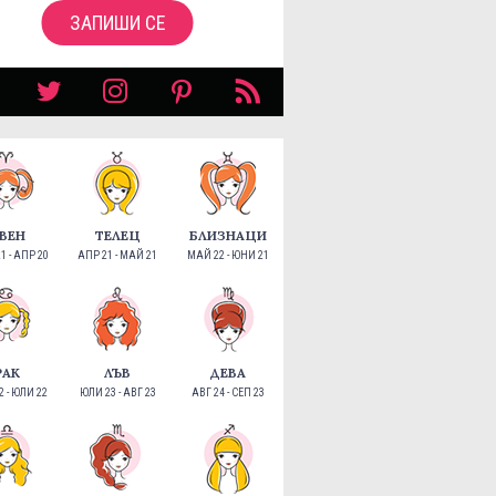
ЗАПИШИ СЕ
ВЕН
ТЕЛЕЦ
БЛИЗНАЦИ
1 - АПР 20
АПР 21 - МАЙ 21
МАЙ 22 - ЮНИ 21
РАК
ЛЪВ
ДЕВА
 - ЮЛИ 22
ЮЛИ 23 - АВГ 23
АВГ 24 - СЕП 23