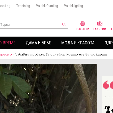
ocii.bg
Tennis.bg
VsichkiGumi.bg
VsichkiIgri.bg
РЕЦЕПТИ
ГАЛЕРИИ
Т
О ВРЕМЕ
ДАМА И БЕБЕ
МОДА И КРАСОТА
ЗДР
ересно
›
Забавни провали: 18 дизайна, които ще ви шокират