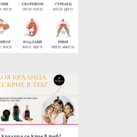
ЕЗНИ
СКОРПИОН
СТРЕЛЕЦ
 - ОКТ 23
ОКТ 24 - НОЕ 22
НОЕ 23 - ДЕК 21
ЗИРОГ
ВОДОЛЕЙ
РИБИ
 - ЯНУ 20
ЯНУ 21 - ФЕВ 19
ФЕВ 20 - МАРТ 20
ОВЕ
 кралица се крие в теб?