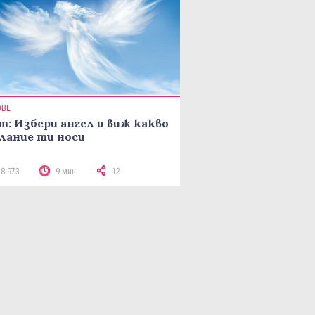
ОВЕ
т: Избери ангел и виж какво
лание ти носи
18 973
9 мин
12