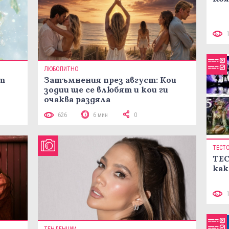
ЛЮБОПИТНО
ст
Затъмнения през август: Кои
зодии ще се влюбят и кои ги
очаква раздяла
626
6 мин
0
ТЕСТ
ТЕС
как