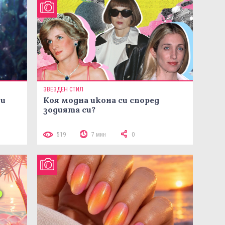
ЗВЕЗДЕН СТИЛ
ни
Коя модна икона си според
зодията си?
519
7 мин
0