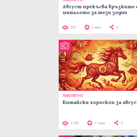
ЛЮБОПИТНО
Август прекъсва връзките 
миналото за тези зодии
891
5 мин
0
ЛЮБОПИТНО
Китайски хороскоп за авгу
4 787
11 мин
0