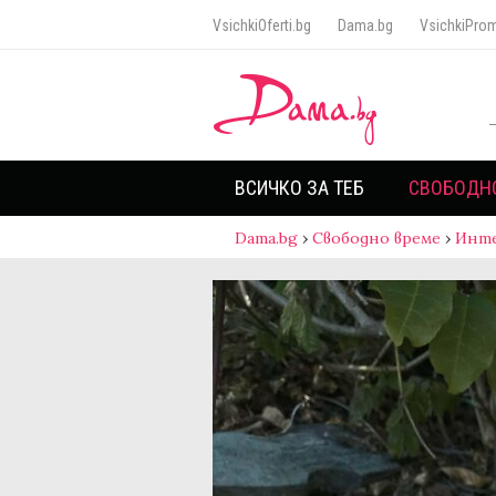
VsichkiOferti.bg
Dama.bg
VsichkiProm
ВСИЧКО ЗА ТЕБ
СВОБОДН
Dama.bg
›
Свободно време
›
Инт