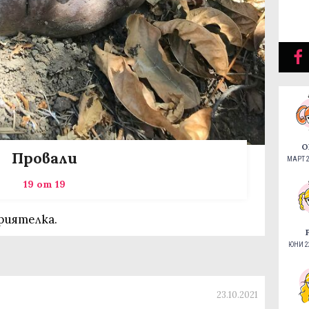
О
Провали
МАРТ 2
19 от 19
приятелка.
ЮНИ 22
23.10.2021