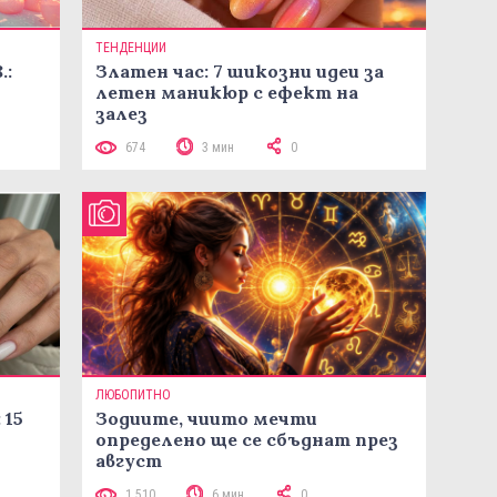
ТЕНДЕНЦИИ
.:
Златен час: 7 шикозни идеи за
летен маникюр с ефект на
залез
674
3 мин
0
ЛЮБОПИТНО
 15
Зодиите, чиито мечти
определено ще се сбъднат през
август
1 510
6 мин
0