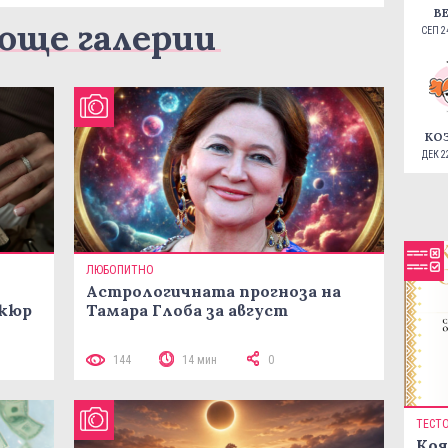
В
още галерии
СЕП 24
КО
ДЕК 22
ЛЮБОПИТНО
Астрологичната прогноза на
икюр
Тамара Глоба за август
144
14 мин
0
ТЕСТ
Коя