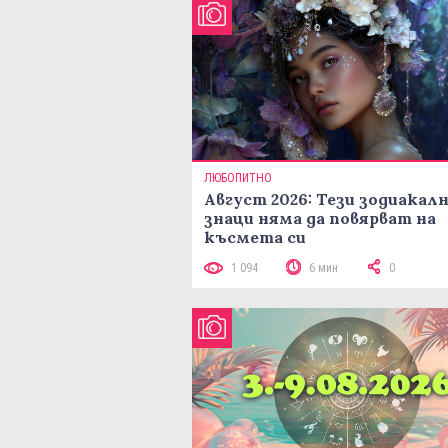
ЛЮБОПИТНО
Август 2026: Тези зодиакал
знаци няма да повярват на
късмета си
1 094
6 мин
0