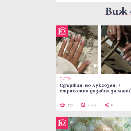
Виж 
СЪВЕТИ
Сдържан, но луксозен: 7
страхотни дизайна за ман
122
7 мин
0