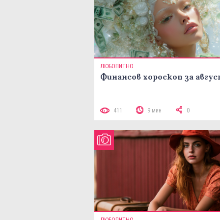
ЛЮБОПИТНО
Финансов хороскоп за авгу
411
9 мин
0