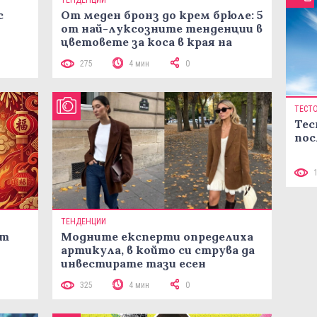
ТЕНДЕНЦИИ
с
От меден бронз до крем брюле: 5
от най-луксозните тенденции в
цветовете за коса в края на
лятото
275
4 мин
0
ТЕСТ
Тес
пос
ТЕНДЕНЦИИ
ст
Модните експерти определиха
артикула, в който си струва да
инвестирате тази есен
325
4 мин
0