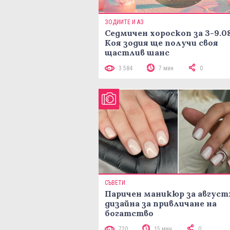
ЗОДИИТЕ И АЗ
Седмичен хороскоп за 3-9.08
Коя зодия ще получи своя
щастлив шанс
3 584
7 мин
0
СЪВЕТИ
Паричен маникюр за август:
дизайна за привличане на
богатство
720
15 мин
0