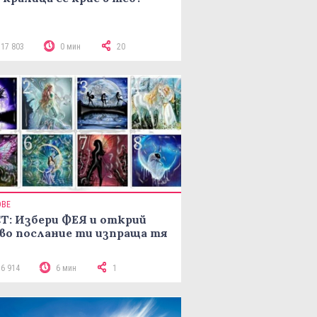
117 803
0 мин
20
ОВЕ
Т: Избери ФЕЯ и открий
во послание ти изпраща тя
16 914
6 мин
1