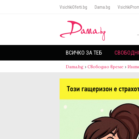
VsichkiOferti.bg
Dama.bg
VsichkiProm
ВСИЧКО ЗА ТЕБ
СВОБОДН
Dama.bg
›
Свободно време
›
Инт