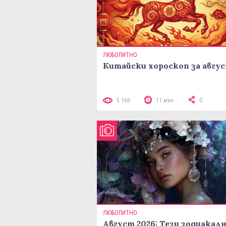
ЛЮБОПИТНО
Китайски хороскоп за авгу
5 166
11 мин
0
ЛЮБОПИТНО
Август 2026: Тези зодиакал