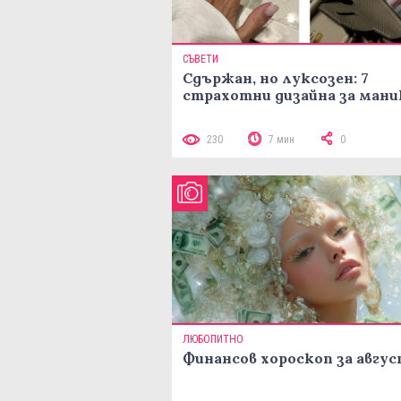
СЪВЕТИ
Сдържан, но луксозен: 7
страхотни дизайна за ман
230
7 мин
0
ЛЮБОПИТНО
Финансов хороскоп за авгу