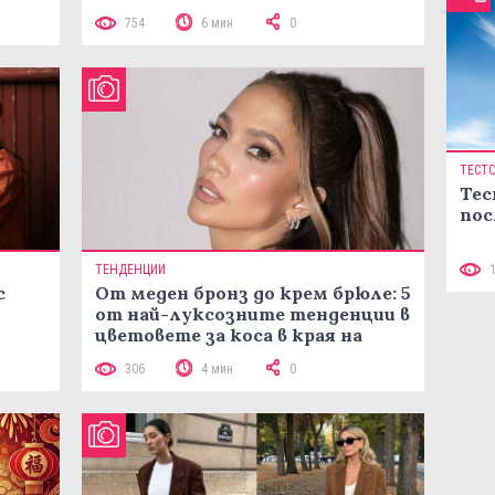
754
6 мин
0
ТЕСТ
Тес
пос
ТЕНДЕНЦИИ
с
От меден бронз до крем брюле: 5
от най-луксозните тенденции в
цветовете за коса в края на
лятото
306
4 мин
0