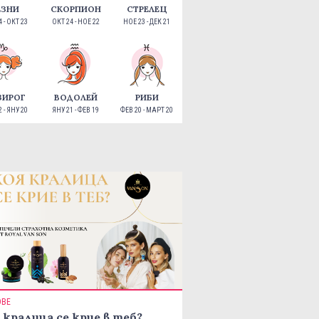
ЕЗНИ
СКОРПИОН
СТРЕЛЕЦ
 - ОКТ 23
ОКТ 24 - НОЕ 22
НОЕ 23 - ДЕК 21
ЗИРОГ
ВОДОЛЕЙ
РИБИ
 - ЯНУ 20
ЯНУ 21 - ФЕВ 19
ФЕВ 20 - МАРТ 20
ОВЕ
 кралица се крие в теб?