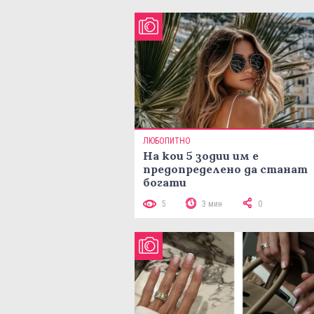
ЛЮБОПИТНО
На кои 5 зодии им е
предопределено да станат
богати
5
3 мин
0