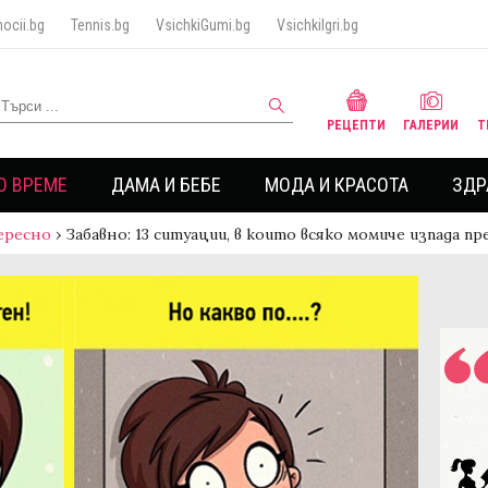
ocii.bg
Tennis.bg
VsichkiGumi.bg
VsichkiIgri.bg
РЕЦЕПТИ
ГАЛЕРИИ
Т
О ВРЕМЕ
ДАМА И БЕБЕ
МОДА И КРАСОТА
ЗДР
ересно
›
Забавно: 13 ситуации, в които всяко момиче изпада п