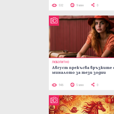
532
9 мин
0
ЛЮБОПИТНО
Август прекъсва връзките 
миналото за тези зодии
946
5 мин
0