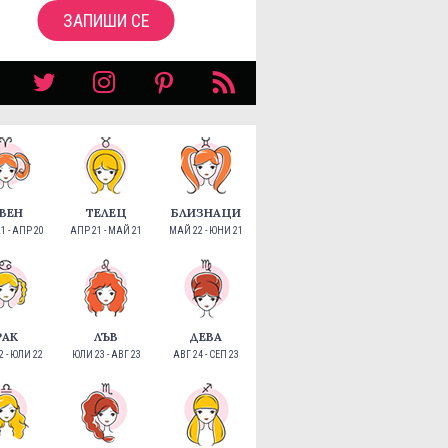
ЗАПИШИ СЕ
ВЕН
ТЕЛЕЦ
БЛИЗНАЦИ
1 - АПР 20
АПР 21 - МАЙ 21
МАЙ 22 - ЮНИ 21
РАК
ЛЪВ
ДЕВА
 - ЮЛИ 22
ЮЛИ 23 - АВГ 23
АВГ 24 - СЕП 23