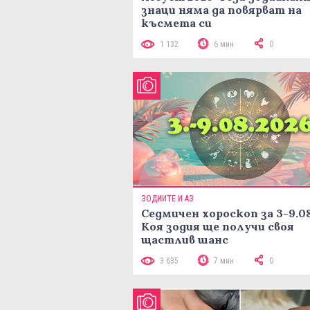
знаци няма да повярват на
късмета си
1 132
6 мин
0
ЗОДИИТЕ И АЗ
Седмичен хороскоп за 3-9.08
Коя зодия ще получи своя
щастлив шанс
3 635
7 мин
0