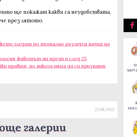
които ще покажат какви са неудобствата,
че през лятото.
ъжете гледат по тотално различен начин на
роменя животът ни преди и след 25
йки правят, но никога няма да си признаят
О
МАРТ 2
ЮНИ 22
23.08.2023
още галерии