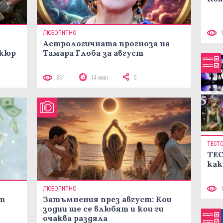
ЛЮБОПИТНО
Астрологичната прогноза на
икюр
Тамара Глоба за август
351
14 мин
0
ТЕСТ
ТЕС
как
ЛЮБОПИТНО
ст
Затъмнения през август: Кои
зодии ще се влюбят и кои ги
очаква раздяла