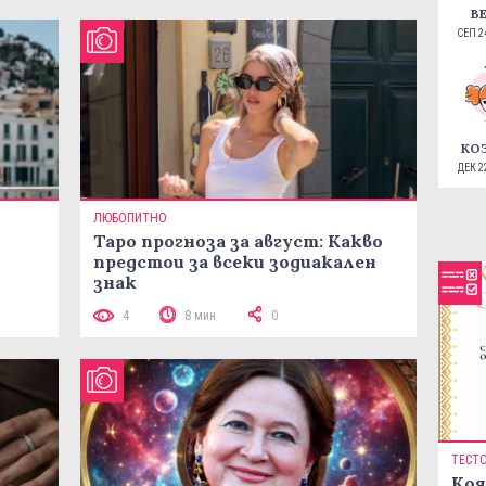
В
СЕП 24
КО
ДЕК 22
ЛЮБОПИТНО
Таро прогноза за август: Какво
предстои за всеки зодиакален
знак
4
8 мин
0
ТЕСТ
Коя