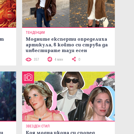
ТЕНДЕНЦИИ
ст
Модните експерти определиха
артикула, в който си струва да
инвестирате тази есен
357
4 мин
0
ЗВЕЗДЕН СТИЛ
ни
Коя модна икона си според