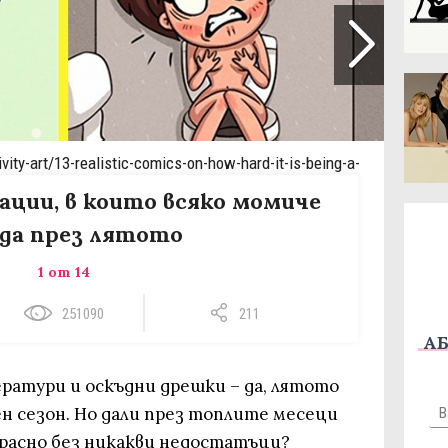
vity-art/13-realistic-comics-on-how-hard-it-is-being-a-
уации, в които всяко момиче
да през лятото
1 от 14
251090
211
АБ
ратури и оскъдни дрешки – да, лятото
н сезон. Но дали през топлите месеци
красно без никакви недостатъци?