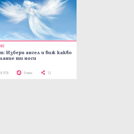
ОВЕ
т: Избери ангел и виж какво
лание ти носи
18 978
9 мин
12