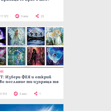
117 972
0 мин
20
ОВЕ
Т: Избери ФЕЯ и открий
во послание ти изпраща тя
16 916
6 мин
1