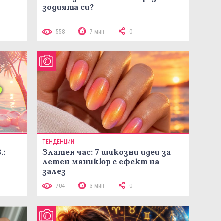
зодията си?
558
7 мин
0
ТЕНДЕНЦИИ
.:
Златен час: 7 шикозни идеи за
летен маникюр с ефект на
залез
704
3 мин
0