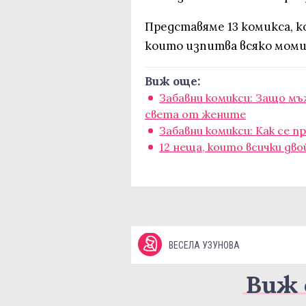
Представяме 13 комикса, 
които изпитва всяко моми
Виж още:
Забавни комикси: Защо м
света от жените
Забавни комикси: Как се п
12 неща, които всички дво
ВЕСЕЛА УЗУНОВА
Виж 