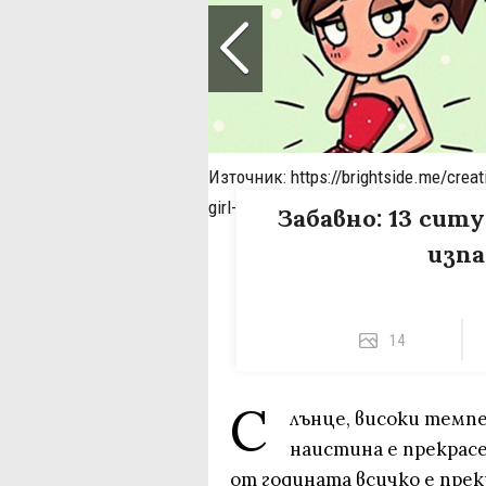
Източник: https://brightside.me/creati
girl-in-summer-353610/
Забавно: 13 сит
изпа
14
С
лънце, високи темпе
наистина е прекрасе
от годината всичко е пре