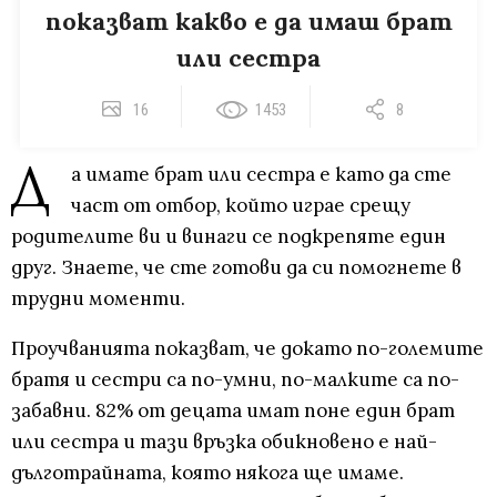
показват какво е да имаш брат
или сестра
16
1453
8
Д
а имате брат или сестра е като да сте
част от отбор, който играе срещу
родителите ви и винаги се подкрепяте един
друг. Знаете, че сте готови да си помогнете в
трудни моменти.
Проучванията показват, че докато по-големите
братя и сестри са по-умни, по-малките са по-
забавни. 82% от децата имат поне един брат
или сестра и тази връзка обикновено е най-
дълготрайната, която някога ще имаме.