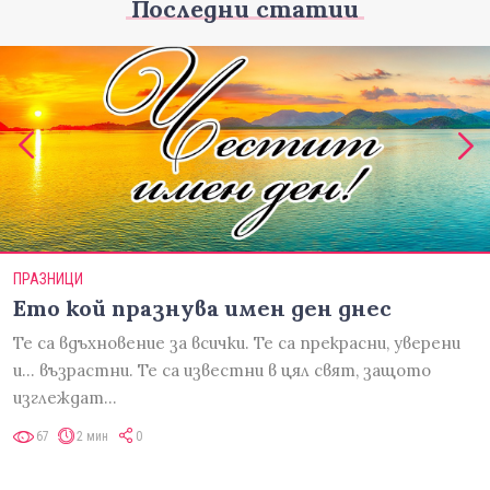
Последни статии
ПРАЗНИЦИ
Ето кой празнува имен ден днес
Те са вдъхновение за всички. Те са прекрасни, уверени
и... възрастни. Те са известни в цял свят, защото
изглеждат…
67
2 мин
0