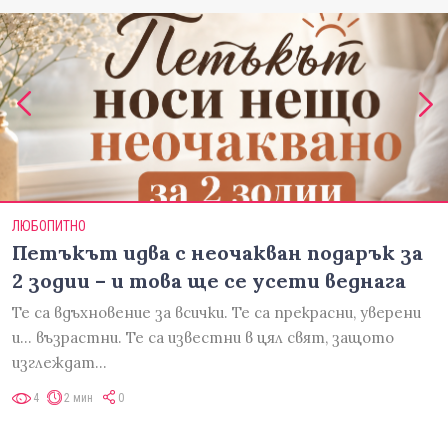
ЛЮБОПИТНО
Петъкът идва с неочакван подарък за
2 зодии – и това ще се усети веднага
Те са вдъхновение за всички. Те са прекрасни, уверени
и... възрастни. Те са известни в цял свят, защото
изглеждат…
4
2 мин
0