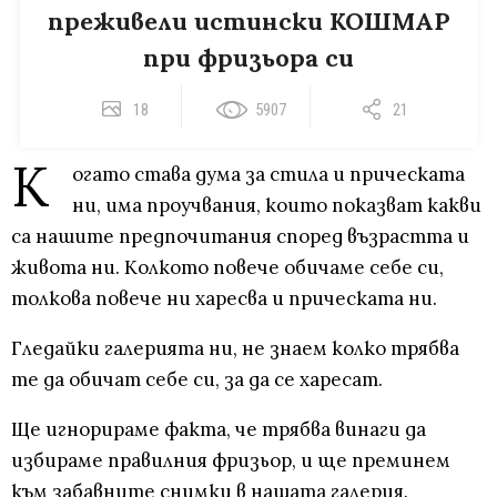
преживели истински КОШМАР
при фризьора си
18
5907
21
К
огато става дума за стила и прическата
ни, има проучвания, които показват какви
са нашите предпочитания според възрастта и
живота ни. Колкото повече обичаме себе си,
толкова повече ни харесва и прическата ни.
Гледайки галерията ни, не знаем колко трябва
те да обичат себе си, за да се харесат.
Ще игнорираме факта, че трябва винаги да
избираме правилния фризьор, и ще преминем
към забавните снимки в нашата галерия.