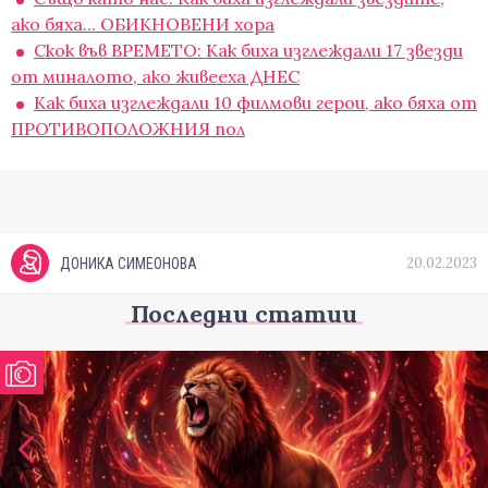
ако бяха... ОБИКНОВЕНИ хора
Скок във ВРЕМЕТО: Как биха изглеждали 17 звезди
от миналото, ако живееха ДНЕС
Как биха изглеждали 10 филмови герои, ако бяха от
ПРОТИВОПОЛОЖНИЯ пол
20.02.2023
ДОНИКА СИМЕОНОВА
Последни статии