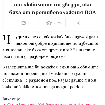
от любимите ни звезди, ако
бяха от противоположния ПОЛ
18
2575
0
Ч
удили сте се някога как биха изглеждали
някои от добре познатите ни известни
личности, ако бяха от другия пол? За щастие,
има начин да разберем още сега!
В галерията ще ви покажем едни от любимите
ни знаменитости, но в малко по-различна
светлина - с разменен пол. Разгледайте я и ни
кажете какво мислите за този проект:
Виж още:
Също като нас: Как биха изглеждали звездите,