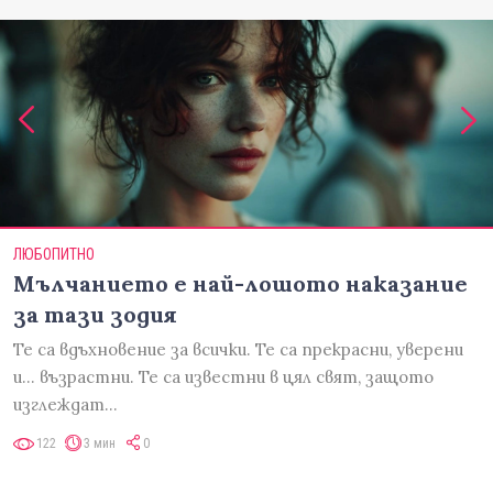
ЛЮБОПИТНО
Мълчанието е най-лошото наказание
за тази зодия
Те са вдъхновение за всички. Те са прекрасни, уверени
и... възрастни. Те са известни в цял свят, защото
изглеждат…
122
3 мин
0