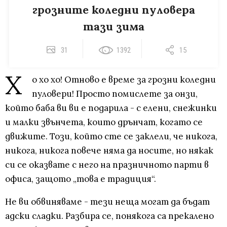
грозните коледни пуловера
тази зима
31
1392
15
Х
о хо хо! Отново е време за грозни коледни
пуловери! Просто помислете за онзи,
който баба ви ви е подарила - с елени, снежинки
и малки звънчета, които дрънчат, когато се
движите. Този, който сте се заклели, че никога,
никога, никога повече няма да носите, но някак
си се оказвате с него на празничното парти в
офиса, защото „това е традиция“.
Не ви обвиняваме - тези неща могат да бъдат
адски сладки. Разбира се, понякога са прекалено