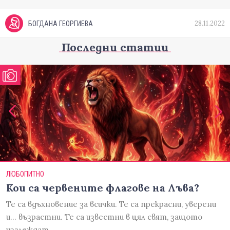
28.11.2022
БОГДАНА ГЕОРГИЕВА
Последни статии
ЛЮБОПИТНО
Кои са червените флагове на Лъва?
Те са вдъхновение за всички. Те са прекрасни, уверени
и... възрастни. Те са известни в цял свят, защото
изглеждат…