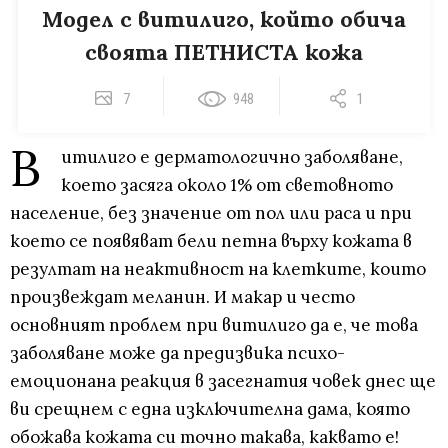
Модел с витилиго, който обича
своята ПЕТНИСТА кожа
7
948
1
В
итилиго е дерматологично заболяване,
което засяга около 1% от световното
население, без значение от пол или раса и при
което се появяват бели петна върху кожата в
резултат на неактивност на клетките, които
произвеждат меланин. И макар и често
основният проблем при витилиго да е, че това
заболяване може да предизвика психо-
емоционана реакция в засегнатия човек днес ще
ви срещнем с една изключителна дама, която
обожава кожата си точно такава, каквато е!