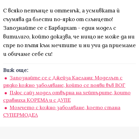
С всяко петънце и оттенък, а усмивката ѝ
съумява да блести по-ярко от слънцето!
Запознайте се с Барбархат - един модел с
витилиго, който доказва, че нищо не може да ни
спре по пътя към мечтите и ни учи да приемаме
и обичаме себе си!
Виж още:
Запознайте се с Джейза Каелани: Моделът с
рядко кожно заболяване, който се появи във ВОГ
Плюс сайз модел отвърна на хейтърите, които
сравниха КОРЕМА и с ДУПЕ
Момчето с кожно заболяване, което стана
СУПЕРМОДЕЛ