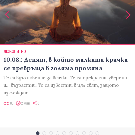
ЛЮБОПИТНО
10.08.: Денят, в който малката крачка
се превръща в голяма промяна
Те са вдъхновение за всички. Те са прекрасни, уверени
и... възрастни. Те са известни в цял свят, защото
изглеждат…
85
2 мин
0