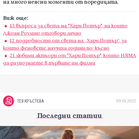
на много неясни моменти от поредицата.
Виж още:
13 въпроса за света на "Хари Потър", на които
Джоан Роулинг отговори лично
12 подробности от света на „Хари Потър“, за
които феновете научиха години по-късно
21 любими актьори от "Хари Потър", които НЯМА
да разпознаете в първите им филми
09.01.2022
ТЕЯ КРЪСТЕВА
Последни статии