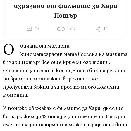
изрязани от филмите за Хари
Потър
15
1702
19
О
бичана от милиони,
кинематографичната вселена на магията
в "Хари Потър" все още крие много тайни.
Отчасти защото някои сцени са били изрязани
по време на монтажа и вероятно сме
пропуснали важни или просто много комични
моменти.
И понеже обожаваме филмите за Хари, днес ще
ви разкажем за 12 от изрязаните сцени. Сигурни
сме, че тази информация може да даде отговори