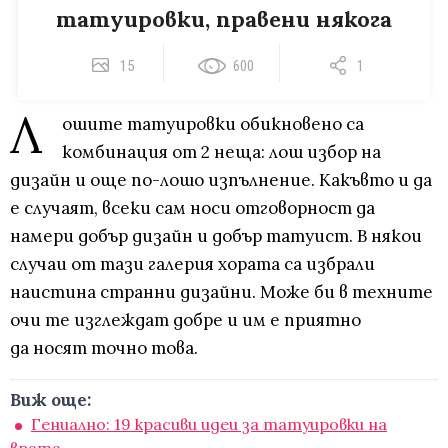
татуировки, правени някога
15
600
1
Л
ошите татуировки обикновено са
комбинация от 2 неща: лош избор на
дизайн и още по-лошо изпълнение. Какъвто и да
е случаят, всеки сам носи отговорност да
намери добър дизайн и добър татуист. В някои
случаи от тази галерия хората са избрали
наистина странни дизайни. Може би в техните
очи те изглеждат добре и им е приятно
да носят точно това.
Виж още:
Гениално: 19 красиви идеи за татуировки на