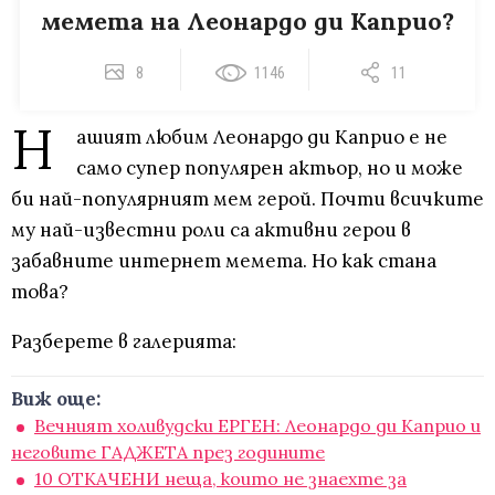
мемета на Леонардо ди Каприо?
8
1146
11
Н
ашият любим Леонардо ди Каприо е не
само супер популярен актьор, но и може
би най-популярният мем герой. Почти всичките
му най-известни роли са активни герои в
забавните интернет мемета. Но как стана
това?
Разберете в галерията:
Виж още:
Вечният холивудски ЕРГЕН: Леонардо ди Каприо и
неговите ГАДЖЕТА през годините
10 ОТКАЧЕНИ неща, които не знаехте за