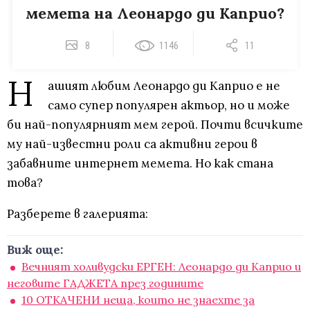
мемета на Леонардо ди Каприо?
8
1146
11
Н
ашият любим Леонардо ди Каприо е не
само супер популярен актьор, но и може
би най-популярният мем герой. Почти всичките
му най-известни роли са активни герои в
забавните интернет мемета. Но как стана
това?
Разберете в галерията:
Виж още:
Вечният холивудски ЕРГЕН: Леонардо ди Каприо и
неговите ГАДЖЕТА през годините
10 ОТКАЧЕНИ неща, които не знаехте за