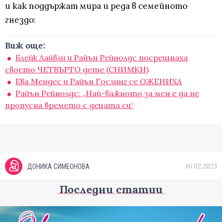
и как поддържат мира и реда в семейното
гнездо:
Виж още:
Блейк Лайвли и Райън Рейнолдс посрещнаха
своето ЧЕТВЪРТО дете (СНИМКИ)
Ева Мендес и Райън Гослинг се ОЖЕНИХА
Райън Рейнолдс: „Най-важното за мен е да не
пропусна времето с децата си“
16.02.2023
ДОНИКА СИМЕОНОВА
Последни статии