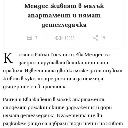
Мендес живеят в малък
апартамент и нямат
детегледачка
7
19368
19
К
огато Райън Гослинг и Ева Мендес са
заедно, нарушават всички неписани
правила. Известната двойка може да си позволи
живот в лукс, но предпочита да отгледа
дъщерите си в простота.
Райън и Ева живеят в малък апартамент,
споделят домакинските задължения и дори
нямат детегледачка. В галерията ще ви
разкажем защо са избрали този начин на живот