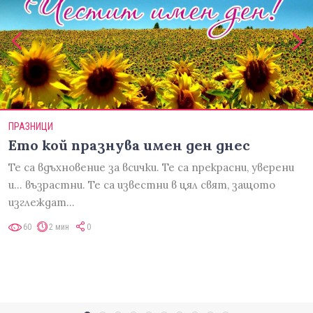
ПРАЗНИЦИ
Ето кой празнува имен ден днес
Те са вдъхновение за всички. Те са прекрасни, уверени
и... възрастни. Те са известни в цял свят, защото
изглеждат…
60
2 мин
0