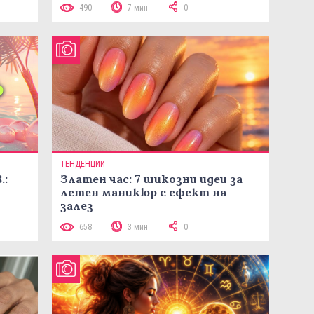
490
7 мин
0
ТЕНДЕНЦИИ
.:
Златен час: 7 шикозни идеи за
летен маникюр с ефект на
залез
658
3 мин
0