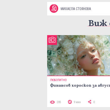
МИХАЕЛА СТОЯНОВА
Виж 
ЛЮБОПИТНО
Финансов хороскоп за авгу
285
9 мин
0