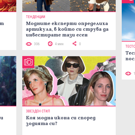
ТЕНДЕНЦИИ
ст
Модните експерти определиха
артикула, в който си струва да
инвестирате тази есен
306
4 мин
0
ТЕСТ
Тес
пос
ЗВЕЗДЕН СТИЛ
ни
Коя модна икона си според
зодията си?