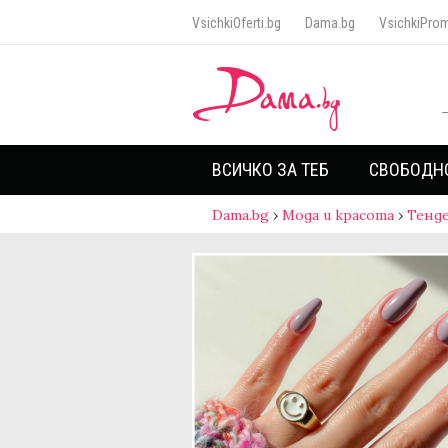
VsichkiOferti.bg
Dama.bg
VsichkiProm
ВСИЧКО ЗА ТЕБ
СВОБОДН
Dama.bg
›
Мода и красота
›
Тенд