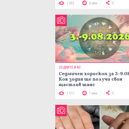
1 052
6 мин
0
ЗОДИИТЕ И АЗ
Седмичен хороскоп за 3-9.08
Коя зодия ще получи своя
щастлив шанс
3 517
7 мин
0