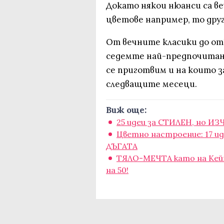
Докато някои нюанси са в
цветове например, то друг
От вечните класики до отк
седемте най-предпочитани
се приготвим и на които 
следващите месеци.
Виж още:
25 идеи за СТИЛЕН, но И
Цветно настроение: 17 ид
ДЪГАТА
ТЯЛО-МЕЧТА като на Кей
на 50!