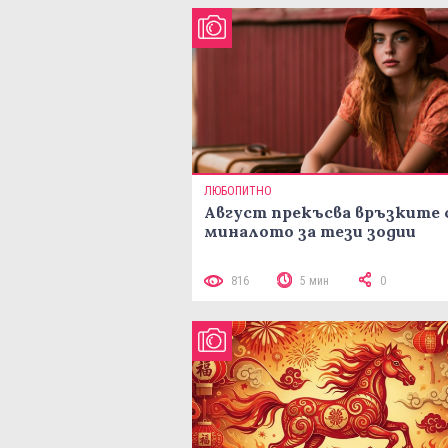
ЛЮБОПИТНО
Август прекъсва връзките 
миналото за тези зодии
816
5 мин
0