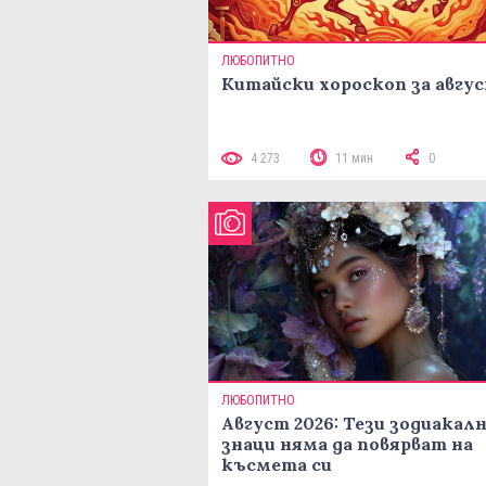
ЛЮБОПИТНО
Китайски хороскоп за авгу
4 273
11 мин
0
ЛЮБОПИТНО
Август 2026: Тези зодиакал
знаци няма да повярват на
късмета си