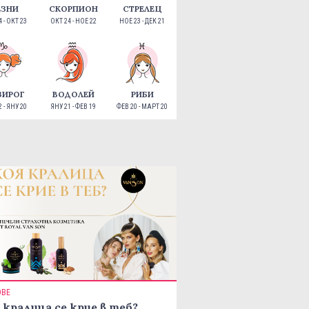
ЕЗНИ
СКОРПИОН
СТРЕЛЕЦ
 - ОКТ 23
ОКТ 24 - НОЕ 22
НОЕ 23 - ДЕК 21
ЗИРОГ
ВОДОЛЕЙ
РИБИ
 - ЯНУ 20
ЯНУ 21 - ФЕВ 19
ФЕВ 20 - МАРТ 20
ОВЕ
 кралица се крие в теб?