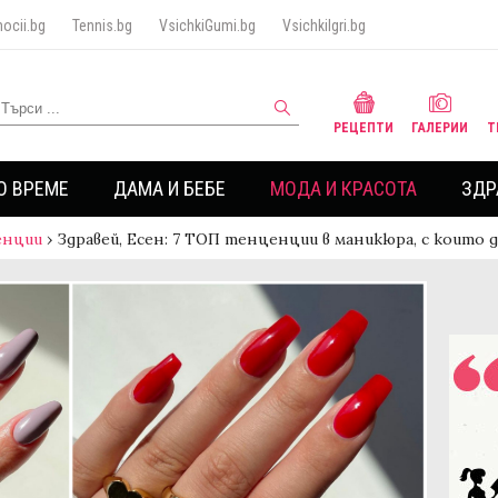
ocii.bg
Tennis.bg
VsichkiGumi.bg
VsichkiIgri.bg
РЕЦЕПТИ
ГАЛЕРИИ
Т
О ВРЕМЕ
ДАМА И БЕБЕ
МОДА И КРАСОТА
ЗДР
енции
›
Здравей, Есен: 7 ТОП тенценции в маникюра, с които