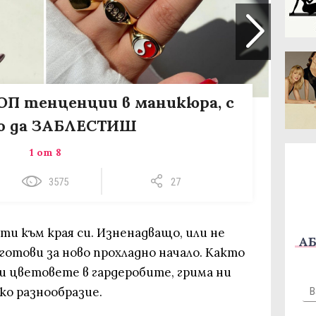
 ТОП тенценции в маникюра, с
о да ЗАБЛЕСТИШ
1 от 8
3575
27
очти към края си. Изненадващо, или не
АБ
 готови за ново прохладно начало. Както
и цветовете в гардеробите, грима ни
ко разнообразие.