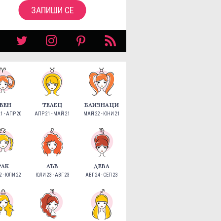
ЗАПИШИ СЕ
ВЕН
ТЕЛЕЦ
БЛИЗНАЦИ
1 - АПР 20
АПР 21 - МАЙ 21
МАЙ 22 - ЮНИ 21
РАК
ЛЪВ
ДЕВА
 - ЮЛИ 22
ЮЛИ 23 - АВГ 23
АВГ 24 - СЕП 23