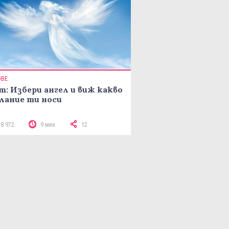
ОВЕ
т: Избери ангел и виж какво
лание ти носи
18 972
9 мин
12