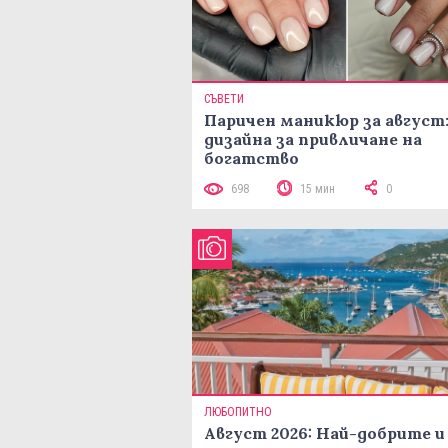
СЪВЕТИ
Паричен маникюр за август:
дизайна за привличане на
богатство
698
15 мин
0
ЛЮБОПИТНО
Август 2026: Най-добрите и