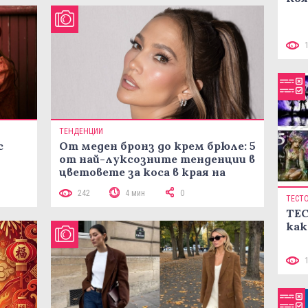
ТЕНДЕНЦИИ
с
От меден бронз до крем брюле: 5
от най-луксозните тенденции в
цветовете за коса в края на
лятото
242
4 мин
0
ТЕСТ
ТЕС
как