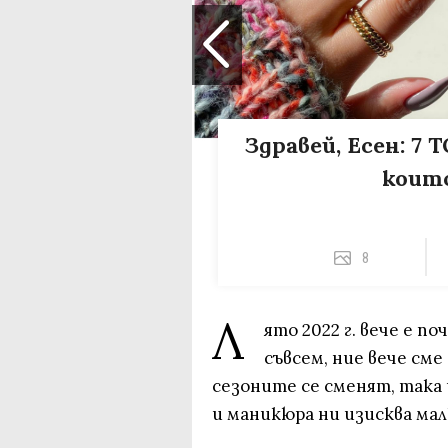
Здравей, Есен: 7
коит
8
Л
ято 2022 г. вече е п
съвсем, ние вече сме
сезоните се сменят, така 
и маникюра ни изисква мал