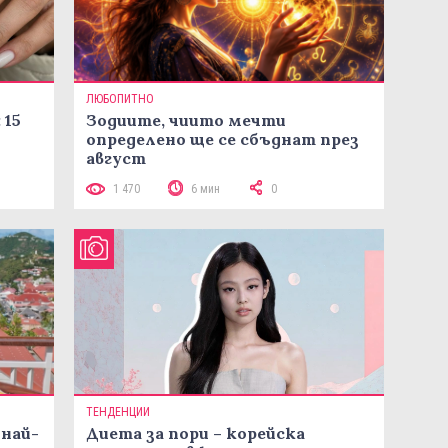
ЛЮБОПИТНО
 15
Зодиите, чиито мечти
определено ще се сбъднат през
август
1 470
6 мин
0
ТЕНДЕНЦИИ
 най-
Диета за пори – корейска