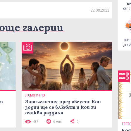
В
СЕП 24
22.08.2022
още галерии
КО
ДЕК 22
ЛЮБОПИТНО
ст
Затъмнения през август: Кои
зодии ще се влюбят и кои ги
очаква раздяла
437
6 мин
0
ТЕСТ
Коя