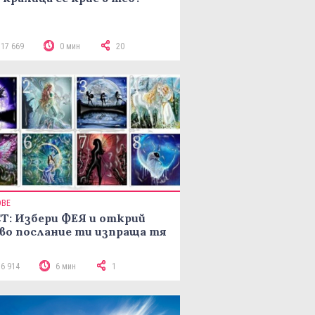
117 669
0 мин
20
ОВЕ
Т: Избери ФЕЯ и открий
во послание ти изпраща тя
16 914
6 мин
1