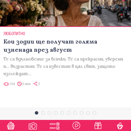
ЛЮБОПИТНО
Кои зодии ще получат голяма
изненада през август
Те са вдъхновение за всички. Те са прекрасни, уверени
и... възрастни. Те са известни в цял свят, защото
изглеждат…
164
6 мин
0