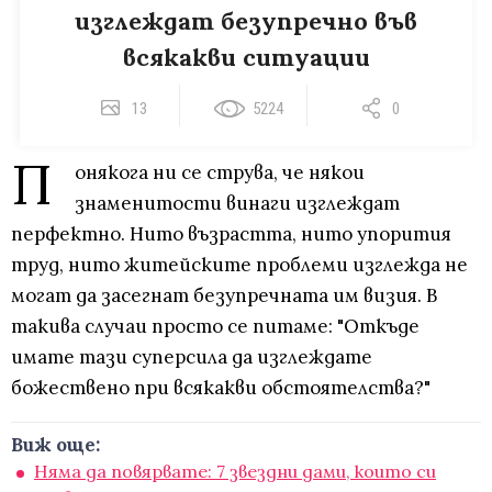
изглеждат безупречно във
всякакви ситуации
13
5224
0
П
онякога ни се струва, че някои
знаменитости винаги изглеждат
перфектно. Нито възрастта, нито упорития
труд, нито житейските проблеми изглежда не
могат да засегнат безупречната им визия. В
такива случаи просто се питаме: "Откъде
имате тази суперсила да изглеждате
божествено при всякакви обстоятелства?"
Виж още:
Няма да повярвате: 7 звездни дами, които си