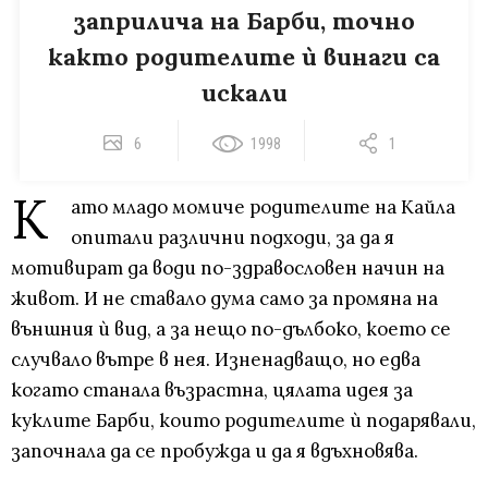
заприлича на Барби, точно
както родителите ѝ винаги са
искали
6
1998
1
К
ато младо момиче родителите на Кайла
опитали различни подходи, за да я
мотивират да води по-здравословен начин на
живот. И не ставало дума само за промяна на
външния ѝ вид, а за нещо по-дълбоко, което се
случвало вътре в нея. Изненадващо, но едва
когато станала възрастна, цялата идея за
куклите Барби, които родителите ѝ подарявали,
започнала да се пробужда и да я вдъхновява.