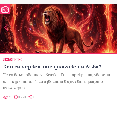
ЛЮБОПИТНО
Кои са червените флагове на Лъва?
Те са вдъхновение за всички. Те са прекрасни, уверени
и... възрастни. Те са известни в цял свят, защото
изглеждат…
71
3 мин
0