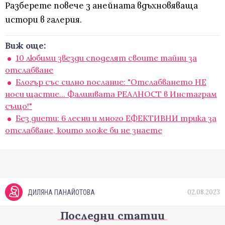
Разберете повече з анейната вдъхновяваща
истори в галерия.
Виж още:
10 любими звезди споделят своите тайни за
отслабване
Блогър със силно послание: "Отслабването НЕ
носи щастие... Фалшивата РЕАЛНОСТ в Инстаграм
също!"
Без диети: 6 лесни и много ЕФЕКТИВНИ трика за
отслабване, които може би не знаете
02.08.2023
ДИЛЯНА ПАНАЙОТОВА
Последни статии