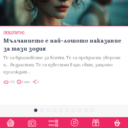
ЛЮБОПИТНО
Мълчанието е най-лошото наказание
за тази зодия
Те са вдъхновение за всички. Те са прекрасни, уверени
и... възрастни. Те са известни в цял свят, защото
изглеждат…
130
3 мин
0