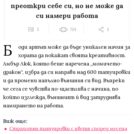
преоткри себе си, но не може да
си намери работа
5
734
5
Б
оди артът може да бъде уникален начин за
хората да покажат своята креативност.
Амбър Люк, която беше наречена „момичето-
дракон“, избра да си направи над 600 татуировки
и да промени напълно външния си вид. Въпреки
че сега се чувства по-щастлива с начина, по
който изглежда, външният ѝ вид затруднява
намирането на работа.
Виж още:
Страхотни татуировки с цветя според месеца