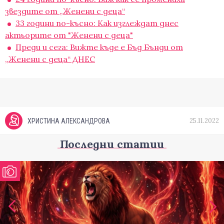
звездите от „Женени с деца“
33 години по-късно: Как изглеждат днес
актьорите от "Женени с деца"
Преди и сега: Вижте къде е Бъд Бънди от
„Женени с деца“ ДНЕС
25.11.2022
ХРИСТИНА АЛЕКСАНДРОВА
Последни статии