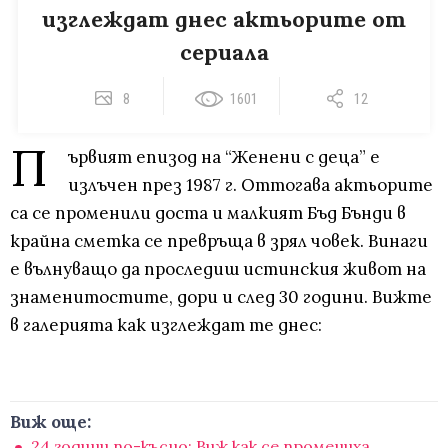
изглеждат днес актьорите от
сериала
8
1601
12
П
ървият епизод на “Женени с деца” е
излъчен през 1987 г. Оттогава актьорите
са се променили доста и малкият Бъд Бънди в
крайна сметка се превръща в зрял човек. Винаги
е вълнуващо да проследиш истинския живот на
знаменитостите, дори и след 30 години. Вижте
в галерията как изглеждат те днес:
Виж още:
24 години по-късно: Виж как се промениха