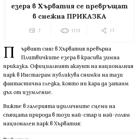
езера в Хърватия се превръщат
в снежна ПРИКАЗКА
7
1113
17
П
ървият сняг в Хърватия превърна
Плитвичките езера в красива зимна
приказка. Официалният акаунт на националния
парк в Инстаграм публикува снимки на тази
фантастична гледка, която ни кара да затаим
дъх от изумление.
Вижте в галерията идиличните сцени на
спящата природа в този най-стар и най-голям
национален парк в Хърватия: