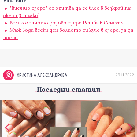
Виж още:
"Висящо езеро" се опитва да се влее в безкрайния
океан (Снимки)
Великолепното розово езеро Ретба в Сенегал
Мъж води всеки ден болното си куче в езеро, за да
поспи
29.11.2022
ХРИСТИНА АЛЕКСАНДРОВА
Последни статии