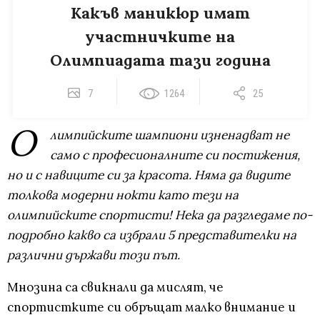
Какъв маникюр имат
участничките на
Олимпиадата тази година
7
1264
25
О
лимпийските шампиони изненадват не
само с професионалните си постижения,
но и с навиците си за красота. Няма да видите
толкова модерни нокти като тези на
олимпийските спортисти! Нека да разгледаме по-
подробно какво са избрали 5 представителки на
различни държави този път.
Мнозина са свикнали да мислят, че
спортистките си обръщат малко внимание и