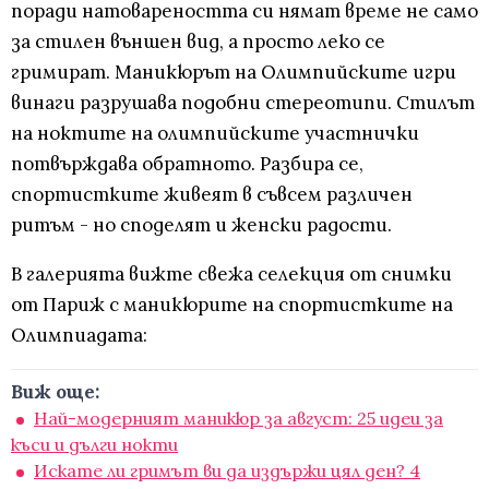
поради натовареността си нямат време не само
за стилен външен вид, а просто леко се
гримират. Маникюрът на Олимпийските игри
винаги разрушава подобни стереотипи. Стилът
на ноктите на олимпийските участнички
потвърждава обратното. Разбира се,
спортистките живеят в съвсем различен
ритъм - но споделят и женски радости.
В галерията вижте свежа селекция от снимки
от Париж с маникюрите на спортистките на
Олимпиадата:
Виж още:
Най-модерният маникюр за август: 25 идеи за
къси и дълги нокти
Искате ли гримът ви да издържи цял ден? 4