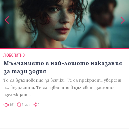
ЛЮБОПИТНО
Мълчанието е най-лошото наказание
за тази зодия
Те са вдъхновение за всички. Те са прекрасни, уверени
и... възрастни. Те са известни в цял свят, защото
изглеждат…
161
3 мин
0