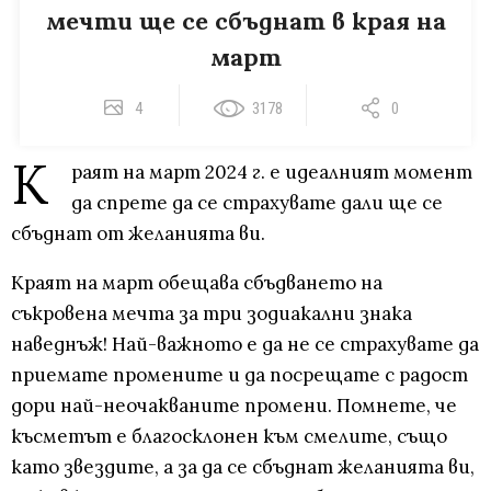
мечти ще се сбъднат в края на
март
4
3178
0
К
раят на март 2024 г. е идеалният момент
да спрете да се страхувате дали ще се
сбъднат от желанията ви.
Краят на март обещава сбъдването на
съкровена мечта за три зодиакални знака
наведнъж! Най-важното е да не се страхувате да
приемате промените и да посрещате с радост
дори най-неочакваните промени. Помнете, че
късметът е благосклонен към смелите, също
като звездите, а за да се сбъднат желанията ви,