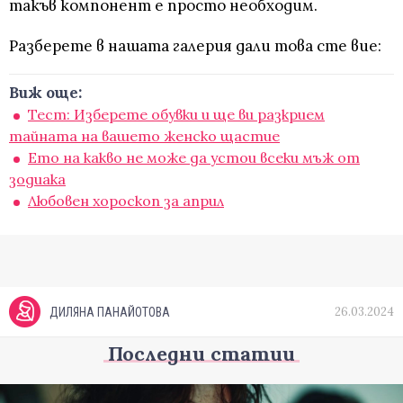
такъв компонент е просто необходим.
Разберете в нашата галерия дали това сте вие:
Виж още:
Тест: Изберете обувки и ще ви разкрием
тайната на вашето женско щастие
Ето на какво не може да устои всеки мъж от
зодиака
Любовен хороскоп за април
26.03.2024
ДИЛЯНА ПАНАЙОТОВА
Последни статии