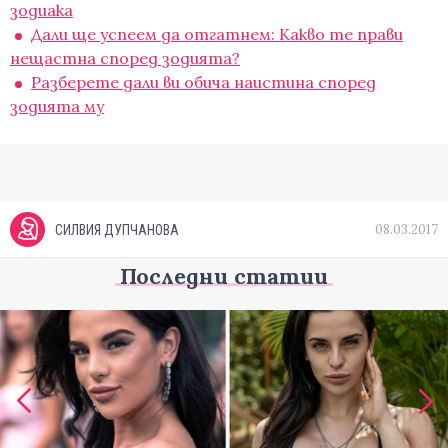
зодиака
Дали ще успеем да отгатнем: Какво те прави
нещастна според зодията?
Разберете дали ви обича наистина според
зодията му
08.03.2017
СИЛВИЯ ДУПЧАНОВА
Последни статии