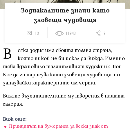
Зодиакалните знаци като
зловещи чудовища
13
11943
9
В
сяка зодия има своята тъмна страна,
която никой не би искал да вижда. Именно
това вдъхновило талантливият художник Шон
Кос да ги нарисува като зловещи чудовища, но
запазвайки характерните им черти.
Вижте възхитителните му творения в нашата
галерия.
Виж още:
Принципът на бумеранга за всеки знак от