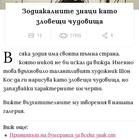
Зодиакалните знаци като
зловещи чудовища
13
11955
9
В
сяка зодия има своята тъмна страна,
която никой не би искал да вижда. Именно
това вдъхновило талантливият художник Шон
Кос да ги нарисува като зловещи чудовища, но
запазвайки характерните им черти.
Вижте възхитителните му творения в нашата
галерия.
Виж още:
Принципът на бумеранга за всеки знак от