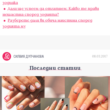
зодиака
Дали ще успеем да отгатнем: Какво те прави
нещастна според зодията?
Разберете дали ви обича наистина според
зодията му
08.03.2017
СИЛВИЯ ДУПЧАНОВА
Последни статии