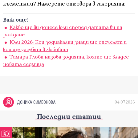
късметлии? Намерете отговора в галерията:
Виж още:
Какво ще ви донесе юли според датата ви на
раждане
Юли 2026: Кои зодиакални знаци ще спечелят и
кои ще загубят в любовта
Тамара Глоба назова зодията, която ще владее
новата седмица
04.07.2026
ДОНИКА СИМЕОНОВА
Последни статии