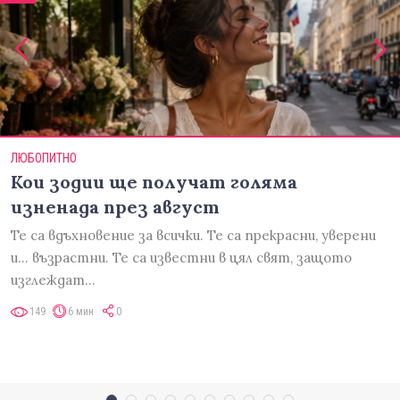
ЛЮБОПИТНО
Кои зодии ще получат голяма
изненада през август
Те са вдъхновение за всички. Те са прекрасни, уверени
и... възрастни. Те са известни в цял свят, защото
изглеждат…
149
6 мин
0