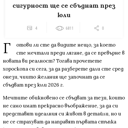
сигурност ще се сбъднат през
юли
4
6811
0
Г
отови ли сте да видите нещо, за което
сте мечтали преди лягане, да се превърне в
новата ви реалност? Тогава прочетете
хороскопа си сега, за да разберете дали сте сред
онези, чиито желания ще започнат да се
сбъдват през юли 2026 г.
Мечтите обикновено се сбъдват за тези, които
не само имат прекрасно въображение, за да си
представят идеалния си живот в детайли, но и
не се страхуват да направят първата стъпка