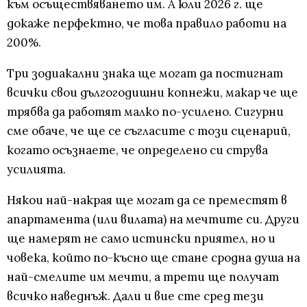
към осъществяването им. А юли 2026 г. ще
докаже перфектно, че това правило работи на
200%.
Три зодиакални знака ще могат да постигнат
всички свои дългогодишни копнежи, макар че ще
трябва да работят малко по-усилено. Сигурни
сме обаче, че ще се съгласите с този сценарий,
когато осъзнаете, че определено си струва
усилията.
Някои най-накрая ще могат да се преместят в
апартамента (или вилата) на мечтите си. Други
ще намерят не само истински приятел, но и
човека, който по-късно ще стане сродна душа на
най-смелите им мечти, а трети ще получат
всичко наведнъж. Дали и вие сте сред тези