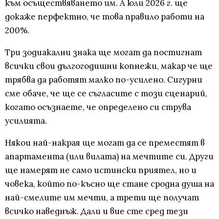
към осъществяването им. А юли 2026 г. ще
докаже перфектно, че това правило работи на
200%.
Три зодиакални знака ще могат да постигнат
всички свои дългогодишни копнежи, макар че ще
трябва да работят малко по-усилено. Сигурни
сме обаче, че ще се съгласите с този сценарий,
когато осъзнаете, че определено си струва
усилията.
Някои най-накрая ще могат да се преместят в
апартамента (или вилата) на мечтите си. Други
ще намерят не само истински приятел, но и
човека, който по-късно ще стане сродна душа на
най-смелите им мечти, а трети ще получат
всичко наведнъж. Дали и вие сте сред тези