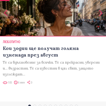
ЛЮБОПИТНО
Кои зодии ще получат голяма
изненада през август
Те са вдъхновение за всички. Те са прекрасни, уверени
и... възрастни. Те са известни в цял свят, защото
изглеждат…
105
6 мин
0