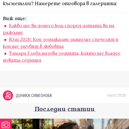
късметлии? Намерете отговора в галерията:
Виж още:
Какво ще ви донесе юли според датата ви на
раждане
Юли 2026: Кои зодиакални знаци ще спечелят и
кои ще загубят в любовта
Тамара Глоба назова зодията, която ще владее
новата седмица
04.07.2026
ДОНИКА СИМЕОНОВА
Последни статии