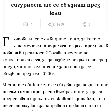
сигурност ще се сбъднат през
юли
4
6809
0
Г
отови ли сте да видите нещо, за което
сте мечтали преди лягане, да се превърне в
новата ви реалност? Тогава прочетете
хороскопа си сега, за да разберете дали сте сред
онези, чиито желания ще започнат да се
сбъдват през юли 2026 г.
Мечтите обикновено се сбъдват за тези, които
не само имат прекрасно въображение, за да си
представят идеалния си живот в детайли, но и
не се страхуват да направят първата стъпка