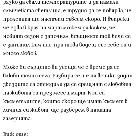
рязко да свали температурите и да намали
слънчевата светлина, е трудно да се повярва, че
пролетта ще настъпи съвсем скоро. И въпреки
че едва в края на март можем да кажем, че
новият сезон е започнал, всъщност той вече се
е запътил към нас, при това водещ със себе си и
много любов.
Може би сърцето ви усеща, че е време да се
влюби точно сега. Разбира се, не на всички зодии
звездите са отредили да се срещнат с любовта
на живота си през месец март. Кои са
късметлиите, които скоро ще имат късмет в
личния си живот, ще разберем в нашата
галерията.
Виж още: