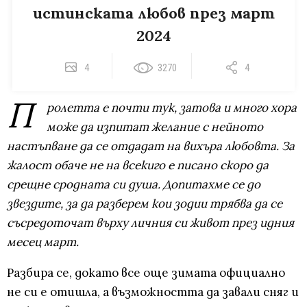
истинската любов през март
2024
4
3270
4
П
ролетта е почти тук, затова и много хора
може да изпитат желание с нейното
настъпване да се отдадат на вихъра любовта. За
жалост обаче не на всекиго е писано скоро да
срещне сродната си душа. Допитахме се до
звездите, за да разберем кои зодии трябва да се
съсредоточат върху личния си живот през идния
месец март.
Разбира се, докато все още зимата официално
не си е отишла, а възможността да завали сняг и