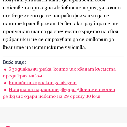
собствена приказна любовна история, за която
ще бъде лесно да се направи филм или да се
напише красив роман. Освен ако, разбира се, не
пропуснат шанса да спечелят сърцето на своя
избраник и не се страхуват да се отворят за
вълните на истинските чувства.
Виж още:
5 зодиакални знака, които ще хванат късмета
преди края на юли
Китайски хороскоп за август
Нощта на падащите звезди: Двоен метеорен
дъжд ще озари небето на 29 срещу 30 юли