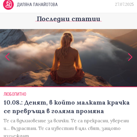
27.07.2025
ДИЛЯНА ПАНАЙОТОВА
Последни статии
ЛЮБОПИТНО
10.08.: Денят, в който малката крачка
се превръща в голяма промяна
Те са вдъхновение за всички. Те са прекрасни, уверени
и... възрастни. Те са известни в цял свят, защото
изглеждат…