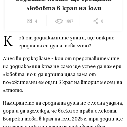
любовта в края на юли
4
1887
0
К
ой от зодиакалните знаци, ще открие
сродната си душа това лято?
Днес ви разказваме - кой от представителите
на зодиакалния кръг не само ще успее да намери
любовта, но и да изпита цяла гама от
положителни емоции в края на втория месец на
лятото.
Намирането на сродната душа не е лесна задача,
дори и да изглежда, че всеки го прави с лекота.
Въпреки това, в края на юли 2025 г. три зодии ще
получат уникален шанс да изживеят своя