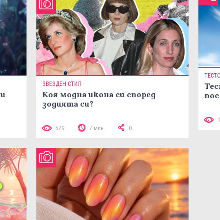
ТЕСТ
ЗВЕЗДЕН СТИЛ
Тес
ни
Коя модна икона си според
пос
зодията си?
529
7 мин
0