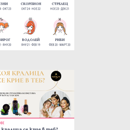
ЕЗНИ
СКОРПИОН
СТРЕЛЕЦ
 - ОКТ 23
ОКТ 24 - НОЕ 22
НОЕ 23 - ДЕК 21
ЗИРОГ
ВОДОЛЕЙ
РИБИ
 - ЯНУ 20
ЯНУ 21 - ФЕВ 19
ФЕВ 20 - МАРТ 20
ОВЕ
 кралица се крие в теб?