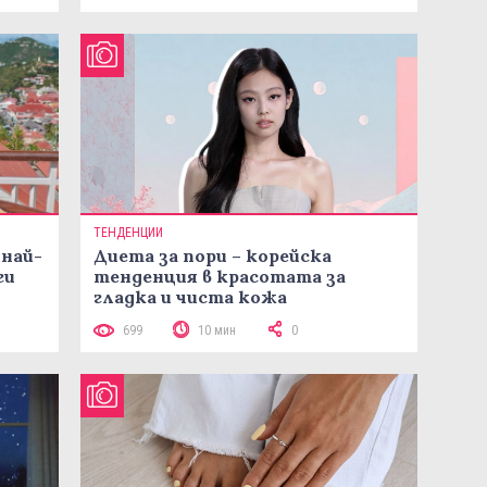
ТЕНДЕНЦИИ
 най-
Диета за пори – корейска
ги
тенденция в красотата за
гладка и чиста кожа
699
10 мин
0