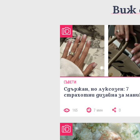
Виж 
СЪВЕТИ
Сдържан, но луксозен: 7
страхотни дизайна за ман
165
7 мин
0