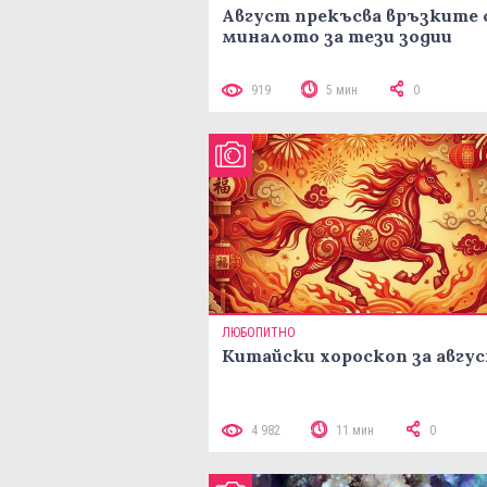
Август прекъсва връзките 
миналото за тези зодии
919
5 мин
0
ЛЮБОПИТНО
Китайски хороскоп за авгу
4 982
11 мин
0