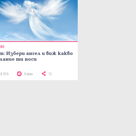
ОВЕ
т: Избери ангел и виж какво
лание ти носи
18 976
9 мин
12