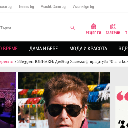
ocii.bg
Tennis.bg
VsichkiGumi.bg
VsichkiIgri.bg
РЕЦЕПТИ
ГАЛЕРИИ
Т
О ВРЕМЕ
ДАМА И БЕБЕ
МОДА И КРАСОТА
ЗДР
ересно
›
Звезден ЮБИЛЕЙ: Дейвид Хаселхоф празнува 70 г. с к