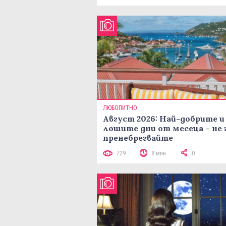
ЛЮБОПИТНО
Август 2026: Най-добрите и
лошите дни от месеца – не 
пренебрегвайте
729
8 мин
0