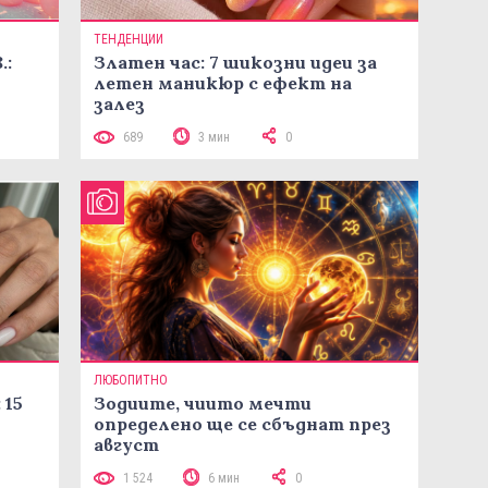
ТЕНДЕНЦИИ
.:
Златен час: 7 шикозни идеи за
летен маникюр с ефект на
залез
689
3 мин
0
ЛЮБОПИТНО
 15
Зодиите, чиито мечти
определено ще се сбъднат през
август
1 524
6 мин
0