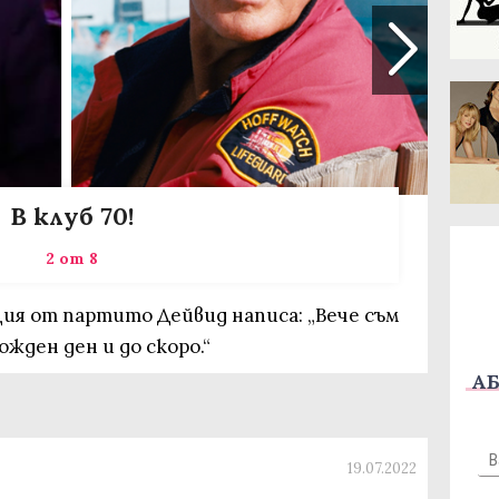
В клуб 70!
2 от 8
ция от партито Дейвид написа: „Вече съм
ожден ден и до скоро.“
АБ
19.07.2022