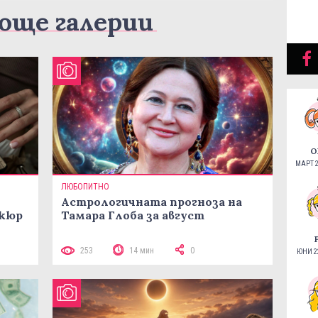
още галерии
О
МАРТ 2
ЛЮБОПИТНО
Астрологичната прогноза на
икюр
Тамара Глоба за август
253
14 мин
0
ЮНИ 22