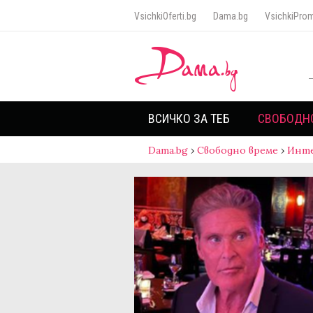
VsichkiOferti.bg
Dama.bg
VsichkiProm
ВСИЧКО ЗА ТЕБ
СВОБОДН
Dama.bg
›
Свободно време
›
Инт