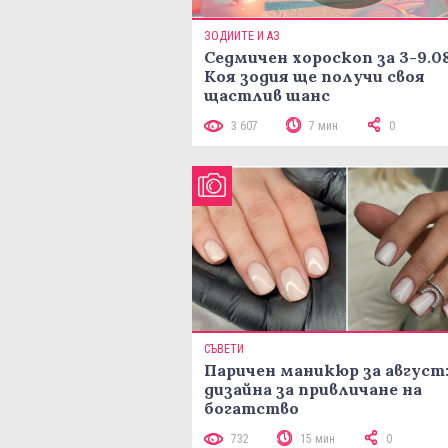
ЗОДИИТЕ И АЗ
Седмичен хороскоп за 3-9.08
Коя зодия ще получи своя
щастлив шанс
3 607
7 мин
0
СЪВЕТИ
Паричен маникюр за август:
дизайна за привличане на
богатство
732
15 мин
0