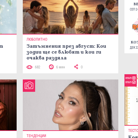
В
СЕП 24
ЛЮБОПИТНО
КО
ст
Затъмнения през август: Кои
ДЕК 22
зодии ще се влюбят и кои ги
очаква раздяла
682
6 мин
0
ТЕСТ
ТЕНДЕНЦИИ
Коя