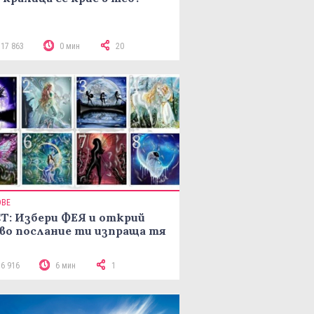
117 863
0 мин
20
ОВЕ
Т: Избери ФЕЯ и открий
во послание ти изпраща тя
16 916
6 мин
1