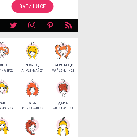
ЗАПИШИ СЕ
ВЕН
ТЕЛЕЦ
БЛИЗНАЦИ
1 - АПР 20
АПР 21 - МАЙ 21
МАЙ 22 - ЮНИ 21
РАК
ЛЪВ
ДЕВА
 - ЮЛИ 22
ЮЛИ 23 - АВГ 23
АВГ 24 - СЕП 23