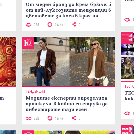
с
От меден бронз до крем брюле: 5
от най-луксозните тенденции в
цветовете за коса в края на
лятото
285
4 мин
0
ТЕСТ
ТЕНДЕНЦИИ
ТЕС
ст
Модните експерти определиха
как
артикула, в който си струва да
инвестирате тази есен
332
4 мин
0