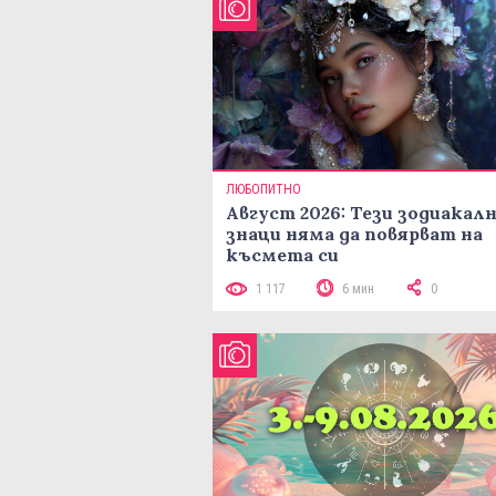
ЛЮБОПИТНО
Август 2026: Тези зодиакал
знаци няма да повярват на
късмета си
1 117
6 мин
0