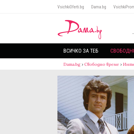
VsichkiOferti.bg
Dama.bg
VsichkiProm
ВСИЧКО ЗА ТЕБ
СВОБОДН
Dama.bg
›
Свободно време
›
Инт