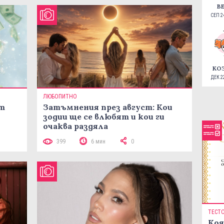
В
СЕП 24
КО
ДЕК 22
ЛЮБОПИТНО
ст
Затъмнения през август: Кои
зодии ще се влюбят и кои ги
очаква раздяла
399
6 мин
0
ТЕСТ
Коя