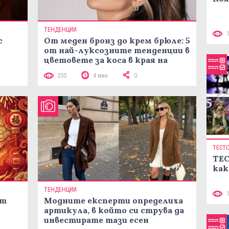
ТЕНДЕНЦИИ
с
От меден бронз до крем брюле: 5
от най-луксозните тенденции в
цветовете за коса в края на
лятото
235
4 мин
0
ТЕСТ
ТЕС
как
ТЕНДЕНЦИИ
ст
Модните експерти определиха
артикула, в който си струва да
инвестирате тази есен