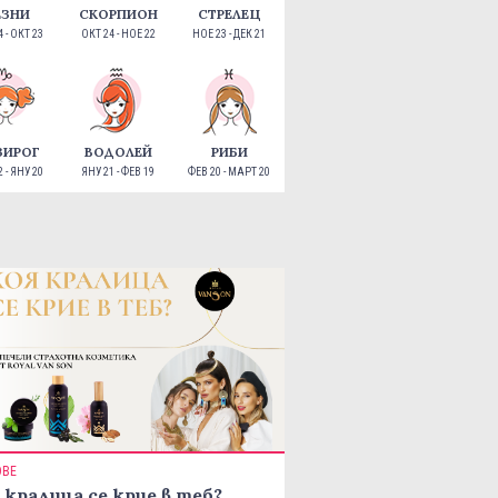
ЕЗНИ
СКОРПИОН
СТРЕЛЕЦ
 - ОКТ 23
ОКТ 24 - НОЕ 22
НОЕ 23 - ДЕК 21
ЗИРОГ
ВОДОЛЕЙ
РИБИ
 - ЯНУ 20
ЯНУ 21 - ФЕВ 19
ФЕВ 20 - МАРТ 20
ОВЕ
 кралица се крие в теб?