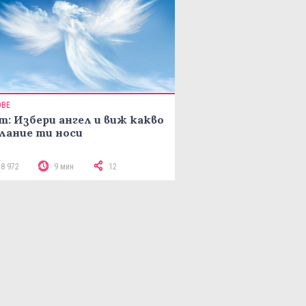
ОВЕ
т: Избери ангел и виж какво
лание ти носи
18 972
9 мин
12