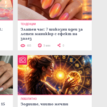
ТЕНДЕНЦИИ
.:
Златен час: 7 шикозни идеи за
летен маникюр с ефект на
залез
655
3 мин
0
ЛЮБОПИТНО
 15
Зодиите, чиито мечти