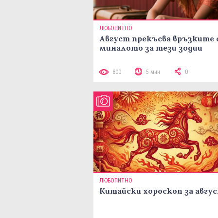
ЛЮБОПИТНО
Август прекъсва връзките 
миналото за тези зодии
800
5 мин
0
ЛЮБОПИТНО
Китайски хороскоп за авгу