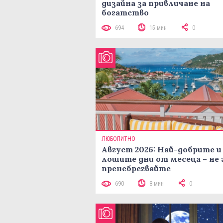
дизайна за привличане на
богатство
694
15 мин
0
ЛЮБОПИТНО
Август 2026: Най-добрите и
лошите дни от месеца – не 
пренебрегвайте
690
8 мин
0