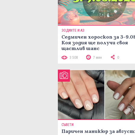
ЗОДИИТЕ И АЗ
Седмичен хороскоп за 3-9.08
Коя зодия ще получи своя
щастлив шанс
3 508
7 мин
0
СЪВЕТИ
Паричен маникюр за август: