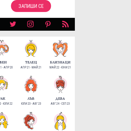
ЗАПИШИ СЕ
ВЕН
ТЕЛЕЦ
БЛИЗНАЦИ
1 - АПР 20
АПР 21 - МАЙ 21
МАЙ 22 - ЮНИ 21
РАК
ЛЪВ
ДЕВА
 - ЮЛИ 22
ЮЛИ 23 - АВГ 23
АВГ 24 - СЕП 23