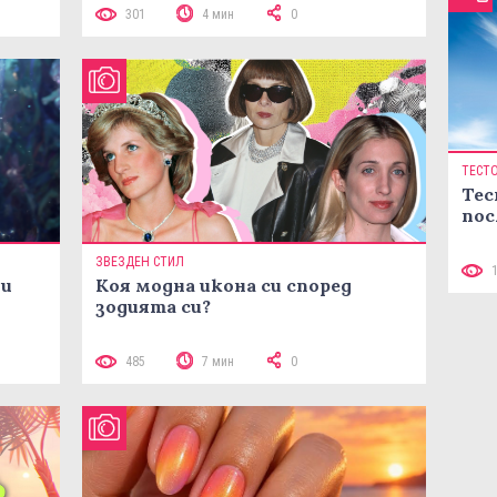
301
4 мин
0
ТЕСТ
Тес
пос
ЗВЕЗДЕН СТИЛ
ни
Коя модна икона си според
зодията си?
485
7 мин
0