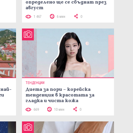
определено ще се сбъднат през
август
1 467
6 мин
0
ТЕНДЕНЦИИ
 най-
Диета за пори – корейска
ги
тенденция в красотата за
гладка и чиста кожа
669
10 мин
0