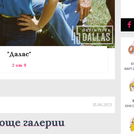
"Далас"
О
2 от 9
МАРТ 2
15.06.2023
ЮНИ 22
още галерии