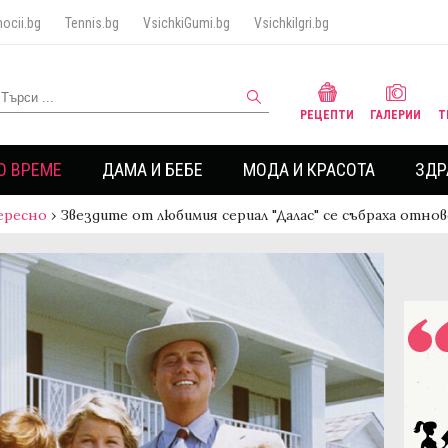
ocii.bg
Tennis.bg
VsichkiGumi.bg
VsichkiIgri.bg
РЕЦЕПТИ
ГАЛЕРИИ
Т
О ВРЕМЕ
ДАМА И БЕБЕ
МОДА И КРАСОТА
ЗДР
ересно
›
Звездите от любимия сериал "Далас" се събраха отнов