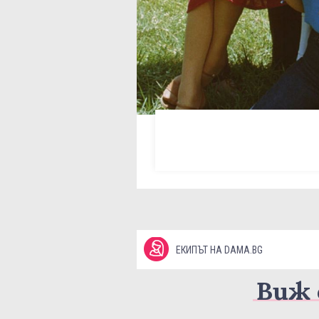
ЕКИПЪТ НА DAMA.BG
Виж 