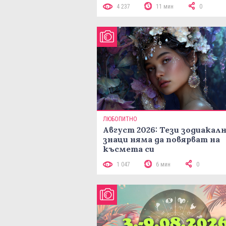
4 237
11 мин
0
ЛЮБОПИТНО
Август 2026: Тези зодиакал
знаци няма да повярват на
късмета си
1 047
6 мин
0