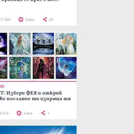
117 636
0 мин
20
ОВЕ
Т: Избери ФЕЯ и открий
во послание ти изпраща тя
16 914
6 мин
1