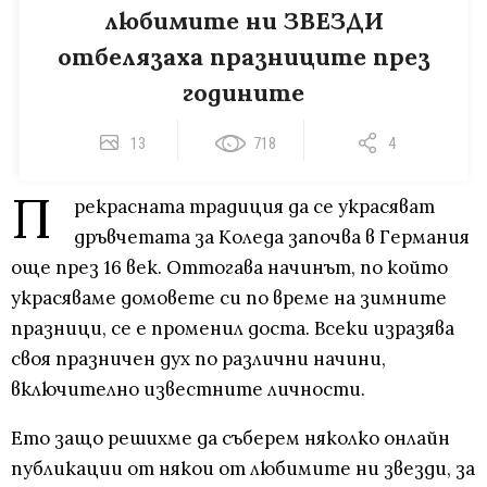
любимите ни ЗВЕЗДИ
отбелязаха празниците през
годините
13
718
4
П
рекрасната традиция да се украсяват
дръвчетата за Коледа започва в Германия
още през 16 век. Оттогава начинът, по който
украсяваме домовете си по време на зимните
празници, се е променил доста. Всеки изразява
своя празничен дух по различни начини,
включително известните личности.
Ето защо решихме да съберем няколко онлайн
публикации от някои от любимите ни звезди, за