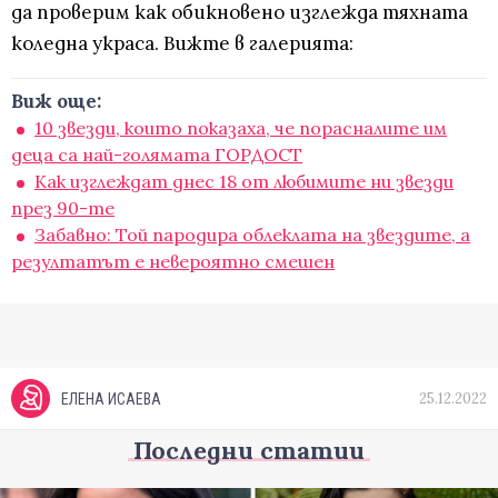
да проверим как обикновено изглежда тяхната
коледна украса. Вижте в галерията:
Виж още:
10 звезди, които показаха, че порасналите им
деца са най-голямата ГОРДОСТ
Как изглеждат днес 18 от любимите ни звезди
през 90-те
Забавно: Той пародира облеклата на звездите, а
резултатът е невероятно смешен
25.12.2022
ЕЛЕНА ИСАЕВА
Последни статии