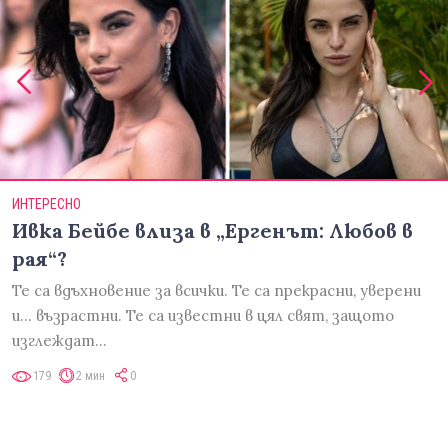
ИНТЕРЕСНО
Ивка Бейбе влиза в „Ергенът: Любов в
рая“?
Те са вдъхновение за всички. Те са прекрасни, уверени
и... възрастни. Те са известни в цял свят, защото
изглеждат…
179
2 мин
0