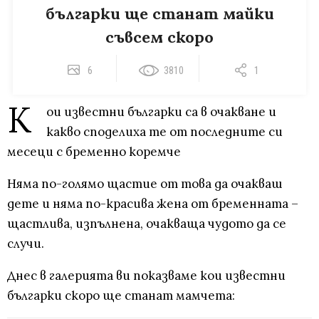
българки ще станат майки
съвсем скоро
6
3810
1
К
ои известни българки са в очакване и
какво споделиха те от последните си
месеци с бременно коремче
Няма по-голямо щастие от това да очакваш
дете и няма по-красива жена от бременната –
щастлива, изпълнена, очакваща чудото да се
случи.
Днес в галерията ви показваме кои известни
българки скоро ще станат мамчета: