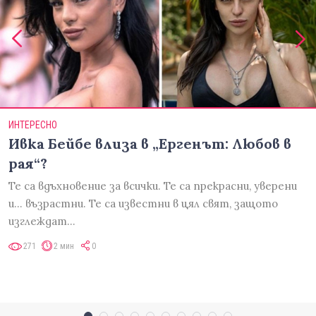
ИНТЕРЕСНО
Ивка Бейбе влиза в „Ергенът: Любов в
рая“?
Те са вдъхновение за всички. Те са прекрасни, уверени
и... възрастни. Те са известни в цял свят, защото
изглеждат…
271
2 мин
0