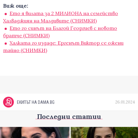
Виж още:
Ето я вилата за 2 МИЛИОНА на семейство
Халваджиян на Малдивите (СНИМКИ)
Ето го синът на Благой Георгиев с новото
братче (СНИМКИ)
Халката го издаде: Ергенът Виктор се ожени
тайно (СНИМКИ)
26.01.2024
ЕКИПЪТ НА DAMA.BG
Последни статии