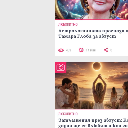
ЛЮБОПИТНО
Астрологичната прогноза 
Тамара Глоба за август
453
14 мин
0
ЛЮБОПИТНО
Затъмнения през август: К
зодии ще се влюбят и кои ги