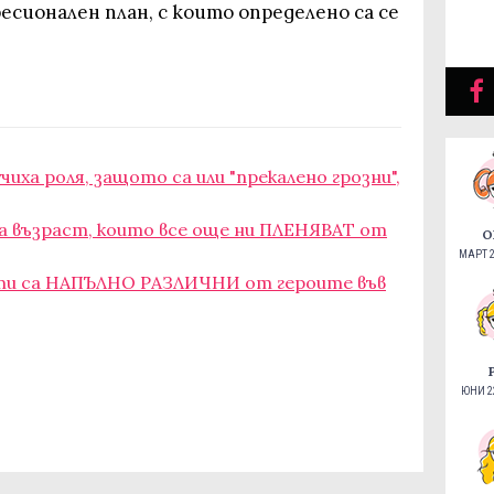
сионален план, с които определено са се
чиха роля, защото са или "прекалено грозни",
на възраст, които все още ни ПЛЕНЯВАТ от
О
МАРТ 2
сти са НАПЪЛНО РАЗЛИЧНИ от героите във
ЮНИ 22