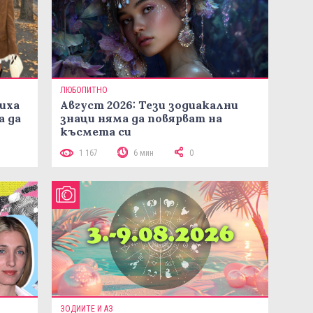
ЛЮБОПИТНО
иха
Август 2026: Тези зодиакални
а да
знаци няма да повярват на
късмета си
1 167
6 мин
0
ЗОДИИТЕ И АЗ