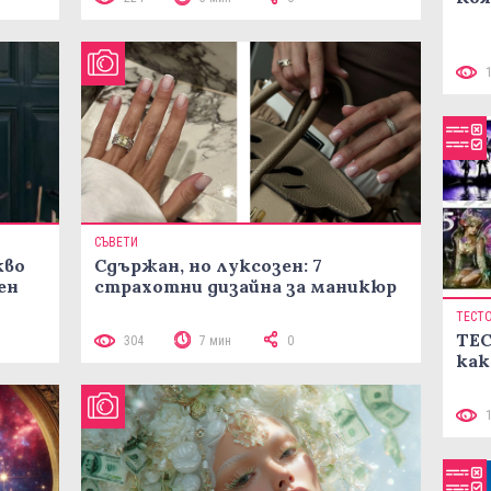
СЪВЕТИ
кво
Сдържан, но луксозен: 7
ен
страхотни дизайна за маникюр
ТЕСТ
ТЕС
304
7 мин
0
как