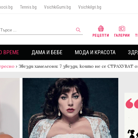
ocii.bg
Tennis.bg
VsichkiGumi.bg
VsichkiIgri.bg
РЕЦЕПТИ
ГАЛЕРИИ
Т
О ВРЕМЕ
ДАМА И БЕБЕ
МОДА И КРАСОТА
ЗДР
ересно
›
Звезди хамелеони: 7 звезди, които не се СТРАХУВАТ 