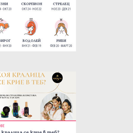
ЕЗНИ
СКОРПИОН
СТРЕЛЕЦ
 - ОКТ 23
ОКТ 24 - НОЕ 22
НОЕ 23 - ДЕК 21
ЗИРОГ
ВОДОЛЕЙ
РИБИ
 - ЯНУ 20
ЯНУ 21 - ФЕВ 19
ФЕВ 20 - МАРТ 20
ОВЕ
 кралица се крие в теб?