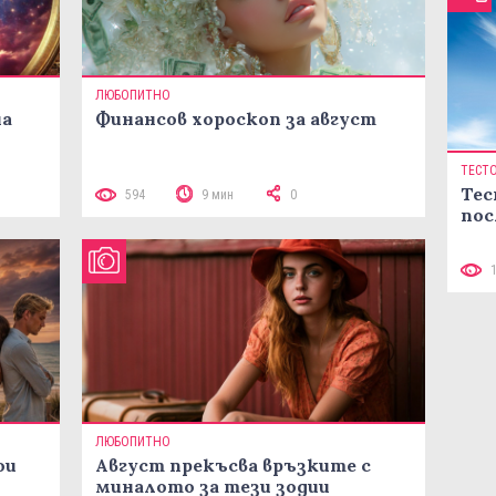
ЛЮБОПИТНО
на
Финансов хороскоп за август
ТЕСТ
Тес
594
9 мин
0
пос
ЛЮБОПИТНО
ои
Август прекъсва връзките с
миналото за тези зодии