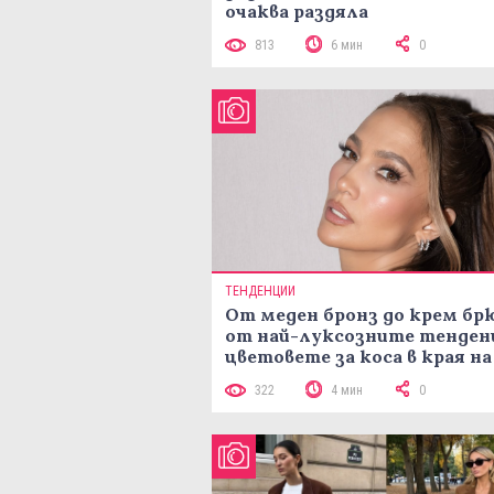
очаква раздяла
813
6 мин
0
ТЕНДЕНЦИИ
От меден бронз до крем брю
от най-луксозните тенден
цветовете за коса в края на
лятото
322
4 мин
0