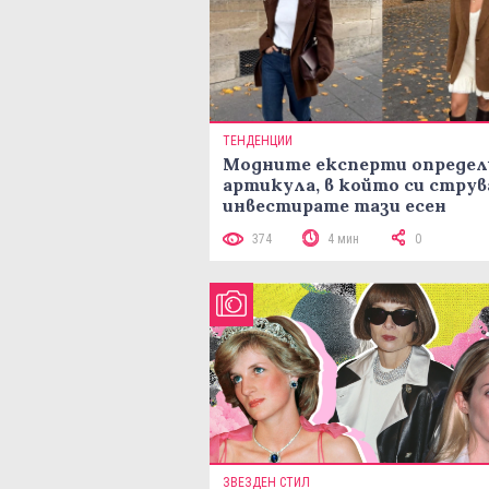
ТЕНДЕНЦИИ
Модните експерти определ
артикула, в който си струв
инвестирате тази есен
374
4 мин
0
ЗВЕЗДЕН СТИЛ