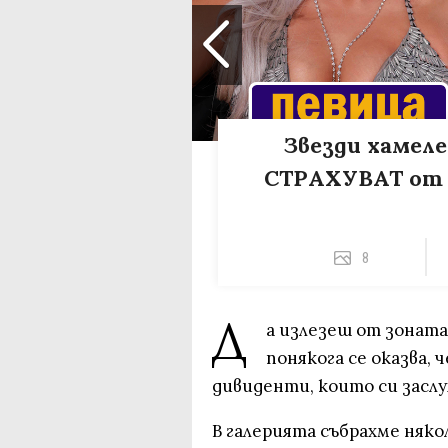
Звезди хамелео
СТРАХУВАТ от
8
Д
а излезеш от зоната
понякога се оказва,
дивиденти, които си засл
В галерията събрахме няко