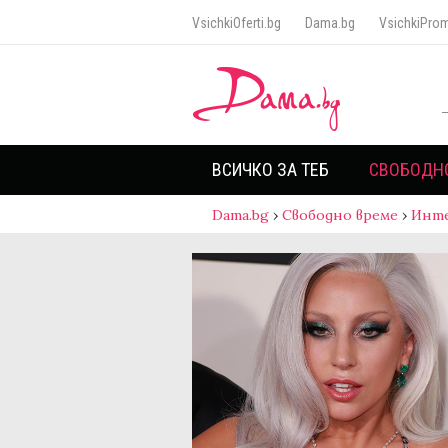
VsichkiOferti.bg
Dama.bg
VsichkiProm
ВСИЧКО ЗА ТЕБ
СВОБОДН
Dama.bg
›
Свободно време
›
Инт