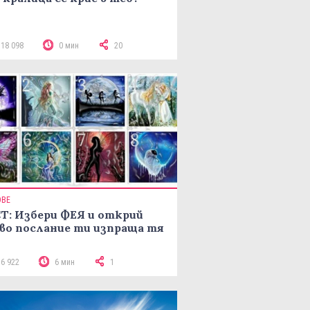
118 098
0 мин
20
ОВЕ
Т: Избери ФЕЯ и открий
во послание ти изпраща тя
16 922
6 мин
1