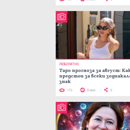
ЛЮБОПИТНО
Таро прогноза за август: Ка
предстои за всеки зодиакал
знак
176
8 мин
0