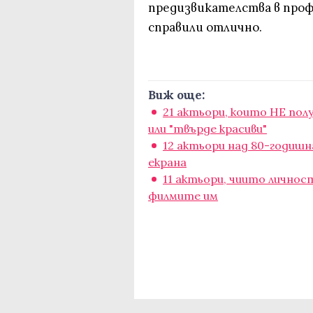
предизвикателства в профе
справили отлично.
Виж още:
21 актьори, които НЕ полу
или "твърде красиви"
12 актьори над 80-годиш
екрана
11 актьори, чиито лично
филмите им