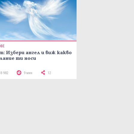
ОВЕ
т: Избери ангел и виж какво
лание ти носи
18 982
9 мин
12