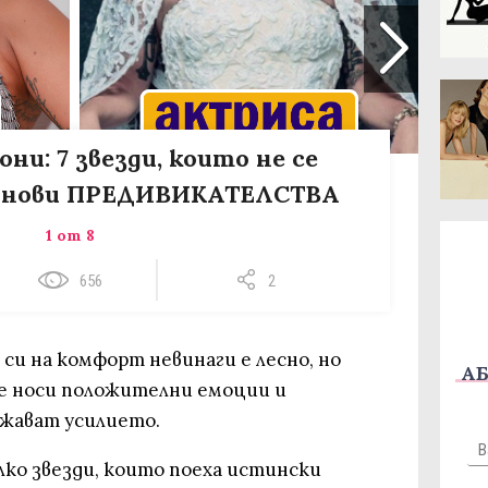
ни: 7 звезди, които не се
 нови ПРЕДИВИКАТЕЛСТВА
1 от 8
656
2
 си на комфорт невинаги е лесно, но
АБ
 че носи положителни емоции и
ужават усилието.
лко звезди, които поеха истински