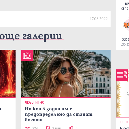
В
СЕП 24
17.08.2022
още галерии
КО
ДЕК 22
ЛЮБОПИТНО
а
На кои 5 зодии им е
предопределено да станат
богати
ТЕСТ
Коя
224
3 мин
0