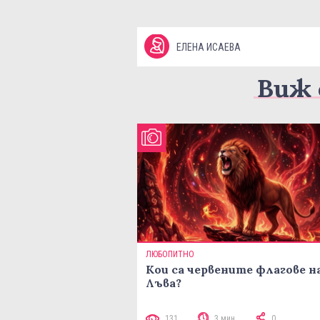
ЕЛЕНА ИСАЕВА
Виж 
ЛЮБОПИТНО
Кои са червените флагове н
Лъва?
131
3 мин
0