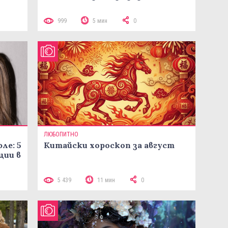
999
5 мин
0
ЛЮБОПИТНО
ле: 5
Китайски хороскоп за август
ции в
5 439
11 мин
0