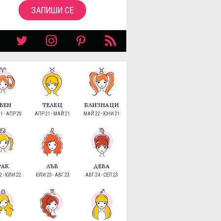
ЗАПИШИ СЕ
ВЕН
ТЕЛЕЦ
БЛИЗНАЦИ
1 - АПР 20
АПР 21 - МАЙ 21
МАЙ 22 - ЮНИ 21
РАК
ЛЪВ
ДЕВА
 - ЮЛИ 22
ЮЛИ 23 - АВГ 23
АВГ 24 - СЕП 23