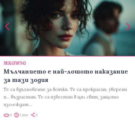
ЛЮБОПИТНО
Мълчанието е най-лошото наказание
за тази зодия
Те са вдъхновение за всички. Те са прекрасни, уверени
и... възрастни. Те са известни в цял свят, защото
изглеждат…
0
3 мин
0