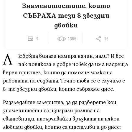
Знаменитостите, които
СЪБРАХА тези 8 звездни
двойки
9
1385
16
Л
юбовта винаги намира начин, нали? И все
пак понякога е добре човек да има насреща
верен приятел, който да помогне малко на
работата на съдбата. Точно това се е случило с
8-те звездни двойки, които събрахме днес.
Разгледайте галерията, за да разберете кои
знаменитости са изиграли ролята на
сватовници, насърчавайки връзката на някои
любими двойки, които са щастливи и до днес: