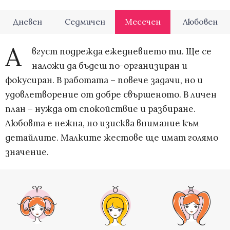
Дневен
Седмичен
Месечен
Любовен
А
вгуст подрежда ежедневието ти. Ще се
наложи да бъдеш по-организиран и
фокусиран. В работата – повече задачи, но и
удовлетворение от добре свършеното. В личен
план – нужда от спокойствие и разбиране.
Любовта е нежна, но изисква внимание към
детайлите. Малките жестове ще имат голямо
значение.