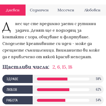
Дневен
Седмичен
Месечен
Любовен
Д
нес ще сте предимно заети с рутинни
задачи. Денят ще е подходящ за
контакти с хора, общуване и флиртуване.
Споделете креативните си идеи - може да
срещнете съмишленици. Вниманието ви може
да е привлечено от някой красив непознат.
Щастливи числа:
2, 6, 15, 18
ЗДРАВЕ
58%
ЛЮБОВ
62%
РАБОТА
54%