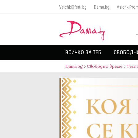
VsichkiOferti.bg
Dama.bg
VsichkiProm
ВСИЧКО ЗА ТЕБ
СВОБОДН
Dama.bg
›
Свободно време
›
Тест