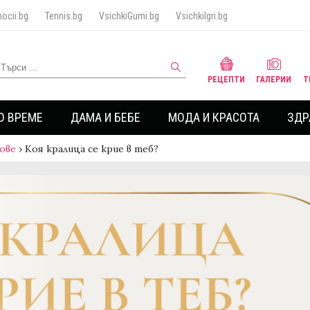
ocii.bg
Tennis.bg
VsichkiGumi.bg
VsichkiIgri.bg
РЕЦЕПТИ
ГАЛЕРИИ
Т
О ВРЕМЕ
ДАМА И БЕБЕ
МОДА И КРАСОТА
ЗДР
ове
›
Коя кралица се крие в теб?