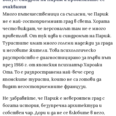
очаквания
Много пътешественици са съгласни, че Париж
не е най-гостоприемният град в света. Хората
често виждат, че персоналът там не е много
приветлив. От тук идва и синдромът на Париж.
Туристите имат много големи надежди за града
и неговите жители. Това психологическо
разстройство е диагностицирано за първи път
през 1986 г. от японския психиатър Хироаки
Ота. То е разпространена най-вече сред
японските туристи, които не са готови да
видят негостоприемните французи.
Не забравяйте, че Париж е невероятен град с
богата история, безупречна архитектура и
собствен чар. Дори и да не се влюбите в него,