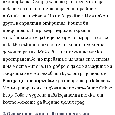
площадката. След целия този стрес може да
искате да си починете и да си направите
пикник на тревата. Но не бързайте. Има някои
други неприятни открития, които ви
предстоят. Например, периметърът на
моравата може да бъде ограден с ограда, ако има
някакво събитие или още по-лошо - публична
демонстрация. Може би ще получите малко
пространство, но тревата е цялата сплъстена
и на места липсва. По-добре е да се насладите на
гледката към Айфеловата кула от разстояние.
Ето защо препоръчваме да отидете до квартал
Монмартър и да се изкачите по стълбите Сакре
кьор. Това е чудесна наблюдателна точка, от
която можете да видите целия град.
2. Огромни тълпи на входа на Лувъра