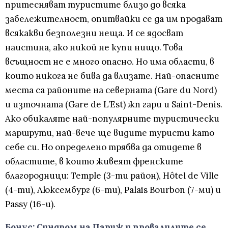
притесняват туристите близо до всяка
забележителност, опитвайки се да им продават
всякакви безполезни неща. И се ядосват
наистина, ако никой не купи нищо. Това
всъщност не е много опасно. Но има области, в
които никога не бива да влизате. Най-опасните
места са районите на северната (Gare du Nord)
и източната (Gare de L’Est) жп гари и Saint-Denis.
Ако обикаляте най-популярните туристически
маршрути, най-вече ще видите туристи като
себе си. Но определено трябва да отидете в
областите, в които живеят френските
благородници: Temple (3-ти район), Hôtel de Ville
(4-ти), Люксембург (6-ти), Palais Bourbon (7-ми) и
Passy (16-и).
Бонус: Синдром на Париж и провалилите се