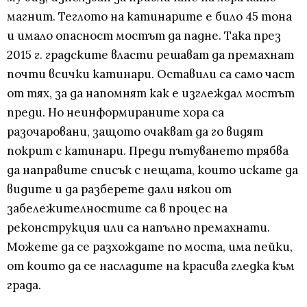
магнит. Теглото на катинарите е било 45 тона
и имало опасност мостът да падне. Така през
2015 г. градските власти решават да премахнат
почти всички катинари. Оставили са само част
от тях, за да напомнят как е изглеждал мостът
преди. Но неинформираните хора са
разочаровани, защото очакват да го видят
покрит с катинари. Преди пътуването трябва
да направите списък с нещата, които искате да
видите и да разберете дали някои от
забележителностите са в процес на
реконструкция или са напълно премахнати.
Можете да се разхождате по моста, има пейки,
от които да се насладите на красива гледка към
града.