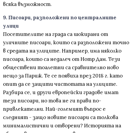
всяка възможност.
9. Писоари, разположени по централните
улици
Посетителите на града са шокирани от
уличните писоари, които са разположени точно
в средата на улиците. Например, има няколко
писоара, които са недалеч от Нотр Дам. Тези
обществени тоалетни са сравнително ново
нещо за Париж. Те се появиха през 2018 г. като
опит да се защити чистотата на улиците.
Разбира се, и други европейски градове имат
тези писоари, но това не ги прави по-
привлекателни. Най-големият въпрос е
следният - защо новите писоари са толкова
минималистични и отворени? Историята на