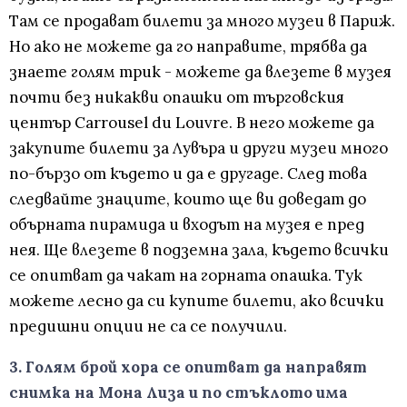
Там се продават билети за много музеи в Париж.
Но ако не можете да го направите, трябва да
знаете голям трик - можете да влезете в музея
почти без никакви опашки от търговския
център Carrousel du Louvre. В него можете да
закупите билети за Лувъра и други музеи много
по-бързо от където и да е другаде. След това
следвайте знаците, които ще ви доведат до
обърната пирамида и входът на музея е пред
нея. Ще влезете в подземна зала, където всички
се опитват да чакат на горната опашка. Тук
можете лесно да си купите билети, ако всички
предишни опции не са се получили.
3. Голям брой хора се опитват да направят
снимка на Мона Лиза и по стъклото има