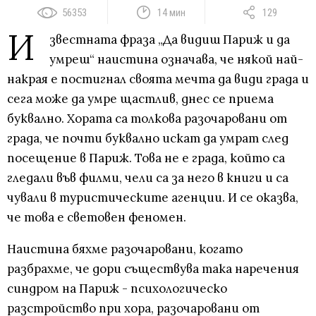
56353
14 мин
129
И
звестната фраза „Да видиш Париж и да
умреш“ наистина означава, че някой най-
накрая е постигнал своята мечта да види града и
сега може да умре щастлив, днес се приема
буквално. Хората са толкова разочаровани от
града, че почти буквално искат да умрат след
посещение в Париж. Това не е града, който са
гледали във филми, чели са за него в книги и са
чували в туристическите агенции. И се оказва,
че това е световен феномен.
Наистина бяхме разочаровани, когато
разбрахме, че дори съществува така наречения
синдром на Париж - психологическо
разстройство при хора, разочаровани от