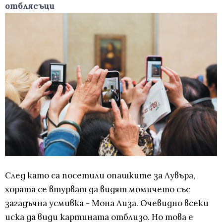
отблясъци
След като са посетили опашките за Лувъра,
хората се втурват да видят момичето със
загадъчна усмивка - Мона Лиза. Очевидно всеки
иска да види картината отблизо. Но това е