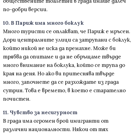
обществените тоалетни в града имаше далеч
по-добри версии.
10. В Париж има много боклук
Много туристи се оплакват, че Париж е мръсен.
Дори централните улици са затрупани с боклук,
който никой не иска да премахне. Може би
трябва да опитаме и да не обръщаме твърде
много внимание на боклука, който се трупа до
края на деня. Но ако ви притеснява твърде
много, започнете да се разхождате из града
сутрин. Това е времето, в което е старателно
почистен.
11. Чувство за несигурност
В града има огромен брой имигранти от
различни националности. Някои от тях