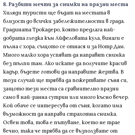
8. Разбити мечти за снимки на празни места
Хиляди туристи ще бъдат на местата в
близост до всички забележителности в града.
Градината Трокадеро, която предлага най-
добрата гледка към Айфеловата кула, винаги е
пълна с хора, същото се отнася и за Нотр Дам.
Много малко хора успяват да направят снимка
без тълпи там. Ако искате да получите красив
кадър, бъдете готови да направите жертва. В
този случай ще трябва да пожертвате съня си,
защото тези места са сравнително празни
само в най-ранна сутрин или много късно вечер.
Кой обаче се интересува от съня, когато има
възможност да направи страхотна снимка.
Освен това, това е пътуване, което не трае
вечно, така че трябва да се възползвате от