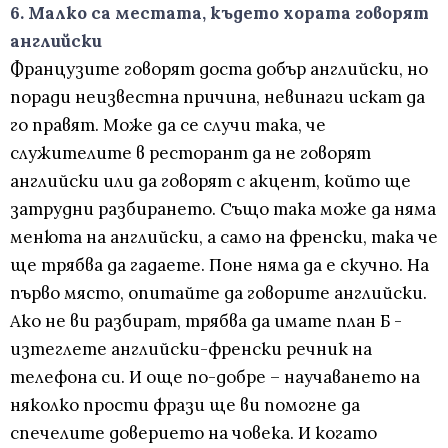
6. Малко са местата, където хората говорят
английски
Французите говорят доста добър английски, но
поради неизвестна причина, невинаги искат да
го правят. Може да се случи така, че
служителите в ресторант да не говорят
английски или да говорят с акцент, който ще
затрудни разбирането. Също така може да няма
менюта на английски, а само на френски, така че
ще трябва да гадаете. Поне няма да е скучно. На
първо място, опитайте да говорите английски.
Ако не ви разбират, трябва да имате план Б -
изтеглете английски-френски речник на
телефона си. И още по-добре – научаването на
няколко прости фрази ще ви помогне да
спечелите доверието на човека. И когато