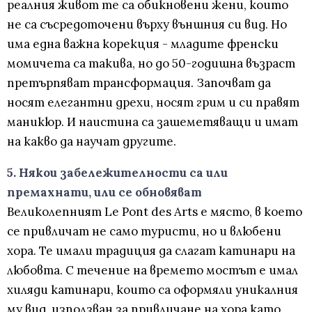
реалния живот те са обикновени жени, които
не са съсредоточени върху външния си вид. Но
има една важна корекция - младите френски
момичета са такива, но до 50-годишна възраст
претърпяват трансформация. Започват да
носят елегантни дрехи, носят грим и си правят
маникюр. И наистина са зашеметяващи и имат
на какво да научат другите.
5. Някои забележителности са или
премахнати, или се обновяват
Великолепният Le Pont des Arts е място, в което
се привличат не само туристи, но и влюбени
хора. Те имали традиция да слагат катинари на
любовта. С течение на времето мостът е имал
хиляди катинари, които са оформяли уникалния
му вид, използван за привличане на хора като