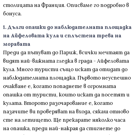
столицата на Франция. Описваме го подробно в
бонуса.
1. Дълги опашки до наблюдателната площадка
на Айфеловата кула и сплъстена трева на
моравата
Преди да пътуват до Париж, всички мечтаят да
видят най-важната гледка в града - Айфеловата
кула. Много туристи също искат да отидат до
наблюдателната площадка. Първото неуспешно
очакване е, когато попаднете в огромната
опашка от туристи, които искат да посетят и
кулата. Второто разочарование е, когато
пазачите ви проверяват на входа, сякаш отново
сте на летището. Ще прекарате няколко часа
на опашка, преди най-накрая да стигнете до