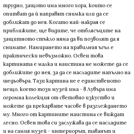
трудно, защото има много хора, които се
опитват да ѝ направят снимка или да се
доближат до нея. Когато най-накрая се
приближите, ще видите, че отблясъците на
защитното стъкло няма да ви позволят да я
снимате. Намирането на правилния ъгъл е
практически невъзможно. Освен това
картината е малка и наистина не можете да се
доближите до нея, за да се насладите напълно на
шедьовъра. Тази картина не е единственото
нещо, което този музей има - в Лувъра има
огромна колекция от световно изкуство и
можете да прекарвате часове в разглеждането
му. Много от картините наистина се виждат
лесно. Освен това си заслужава да се насладите
и на самия музей - интериорът, таванът и