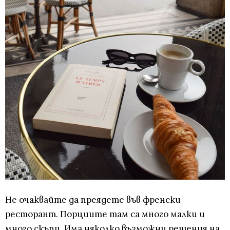
Не очаквайте да преядете във френски
ресторант. Порциите там са много малки и
много скъпи. Има няколко възможни решения на