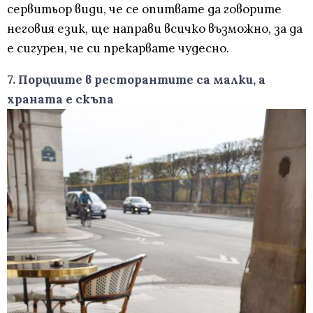
сервитьор види, че се опитвате да говорите
неговия език, ще направи всичко възможно, за да
е сигурен, че си прекарвате чудесно.
7. Порциите в ресторантите са малки, а
храната е скъпа