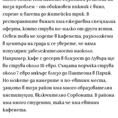
този проблем - от обикновен пикник с вино,
сирене и багета до житейски трик. В
ресторантите винаги има ежедневна специална
оферта, която струва по-малко от други ястия.
Освен това не ходете в кафенета, разположени
в центъра на града и се уверете, че няма
популярни забележителности наоколо.
Например, кафе с десерт в близост до Лувъра ще
ви струва около 18 евро. Същата поръчка струва
около 7 евро някъде близо до Пантеона в Париж.
Но можете да намерите и по-евтини места,
защото в този район има много образователни
институции, включително Сорбоната. В района
има много студенти, така че има евтини
кафенета.