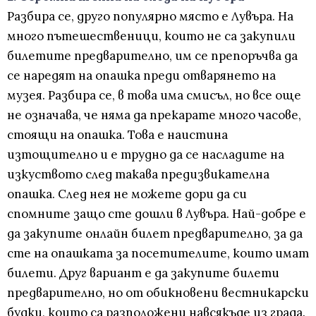
Разбира се, друго популярно място е Лувъра. На
много пътешественици, които не са закупили
билетите предварително, им се препоръчва да
се наредят на опашка преди отварянето на
музея. Разбира се, в това има смисъл, но все още
не означава, че няма да прекарате много часове,
стоящи на опашка. Това е наистина
изтощително и е трудно да се насладите на
изкуството след такава предизвикателна
опашка. След нея не можете дори да си
спомните защо сте дошли в Лувъра. Най-добре е
да закупите онлайн билет предварително, за да
сте на опашката за посетителите, които имат
билети. Друг вариант е да закупите билети
предварително, но от обикновени вестникарски
будки, които са разположени навсякъде из града.