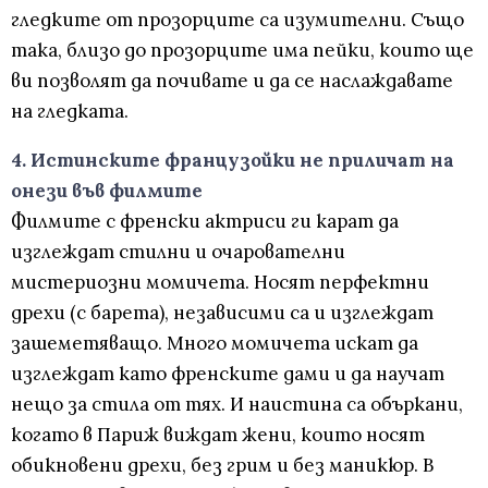
гледките от прозорците са изумителни. Също
така, близо до прозорците има пейки, които ще
ви позволят да почивате и да се наслаждавате
на гледката.
4. Истинските французойки не приличат на
онези във филмите
Филмите с френски актриси ги карат да
изглеждат стилни и очарователни
мистериозни момичета. Носят перфектни
дрехи (с барета), независими са и изглеждат
зашеметяващо. Много момичета искат да
изглеждат като френските дами и да научат
нещо за стила от тях. И наистина са объркани,
когато в Париж виждат жени, които носят
обикновени дрехи, без грим и без маникюр. В