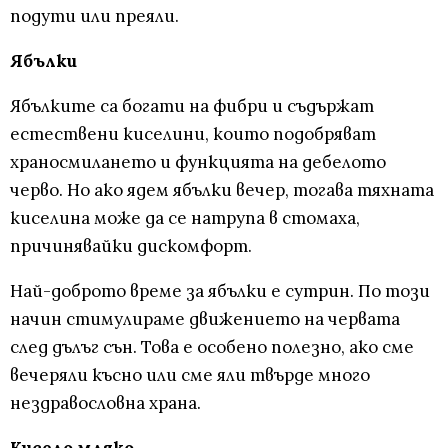
подути или преяли.
Ябълки
Ябълките са богати на фибри и съдържат
естествени киселини, които подобряват
храносмилането и функцията на дебелото
черво. Но ако ядем ябълки вечер, тогава тяхната
киселина може да се натрупа в стомаха,
причинявайки дискомфорт.
Най-доброто време за ябълки е сутрин. По този
начин стимулираме движението на червата
след дълъг сън. Това е особено полезно, ако сме
вечеряли късно или сме яли твърде много
нездравословна храна.