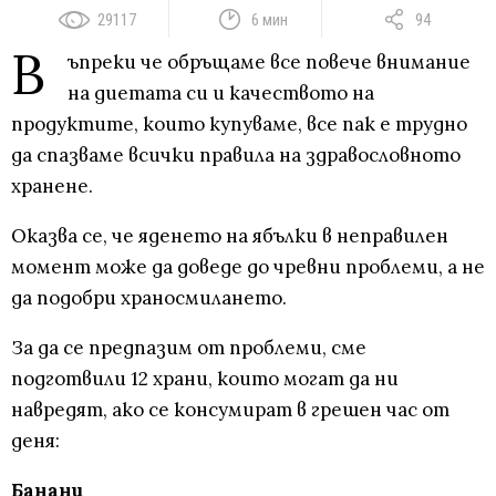
29117
6 мин
94
В
ъпреки че обръщаме все повече внимание
на диетата си и качеството на
продуктите, които купуваме, все пак е трудно
да спазваме всички правила на здравословното
хранене.
Оказва се, че яденето на ябълки в неправилен
момент може да доведе до чревни проблеми, а не
да подобри храносмилането.
За да се предпазим от проблеми, сме
подготвили 12 храни, които могат да ни
навредят, ако се консумират в грешен час от
деня:
Банани