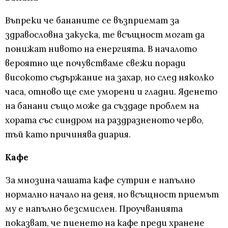
Въпреки че бананите се възприемат за
здравословна закуска, те всъщност могат да
понижат нивото на енергията. В началото
вероятно ще почувстваме свежи поради
високото съдържание на захар, но след няколко
часа, отново ще сме уморени и гладни. Яденето
на банани също може да създаде проблем на
хората със синдром на раздразненото черво,
тъй като причинява диария.
Кафе
За мнозина чашата кафе сутрин е напълно
нормално начало на деня, но всъщност приемът
му е напълно безсмислен. Проучванията
показват, че пиенето на кафе преди хранене