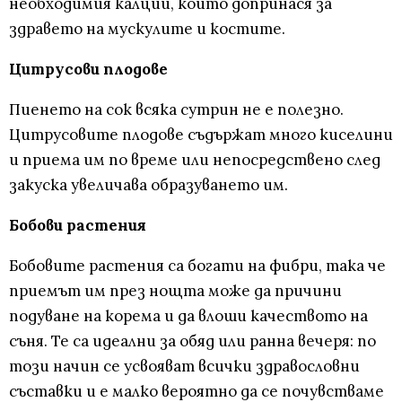
необходимия калций, който допринася за
здравето на мускулите и костите.
Цитрусови плодове
Пиенето на сок всяка сутрин не е полезно.
Цитрусовите плодове съдържат много киселини
и приема им по време или непосредствено след
закуска увеличава образуването им.
Бобови растения
Бобовите растения са богати на фибри, така че
приемът им през нощта може да причини
подуване на корема и да влоши качеството на
съня. Те са идеални за обяд или ранна вечеря: по
този начин се усвояват всички здравословни
съставки и е малко вероятно да се почувстваме