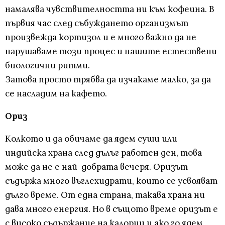
намалява чувствителността ни към кофеина. В
първия час след събуждането организмът
произвежда кортизол и е много важно да не
нарушаваме този процес и нашите естествени
биологични ритми.
Затова просто трябва да изчакаме малко, за да
се насладим на кафето.
Ориз
Колкото и да обичаме да ядем суши или
индийска храна след дълъг работен ден, това
може да не е най-добрата вечеря. Оризът
съдържа много въглехидрати, които се усвояват
дълго време. От една страна, такава храна ни
дава много енергия. Но в същото време оризът е
с високо съдържание на калории и ако го ядем