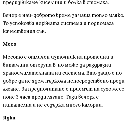
предизвикаме киселини и болка в стомаха.
Вечер е най-доброто време за чаша топло мляко.
То успокоява нервната система и подпомага
качествения сън.
Месо
Месото е отличен източник на протеини и
витамини от група В, но може да раздразни
храносмилателната ни система. Ето защо е по-
добре да не ядем пържола непосредствено преди
лягане. За предпочитане е приемът на сухо месо
поне 3 часа преди лягане. Тази вечеря е
питателна и не съдържа много калории.
Ядки