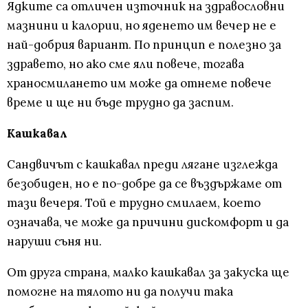
Ядките са отличен източник на здравословни
мазнини и калории, но яденето им вечер не е
най-добрия вариант. По принцип е полезно за
здравето, но ако сме яли повече, тогава
храносмилането им може да отнеме повече
време и ще ни бъде трудно да заспим.
Кашкавал
Сандвичът с кашкавал преди лягане изглежда
безобиден, но е по-добре да се въздържаме от
тази вечеря. Той е трудно смилаем, което
означава, че може да причини дискомфорт и да
наруши съня ни.
От друга страна, малко кашкавал за закуска ще
помогне на тялото ни да получи така