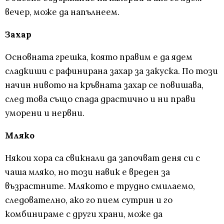
вечер, може да напълнеем.
Захар
Основната грешка, която правим е да ядем
сладкиши с рафинирана захар за закуска. По този
начин нивото на кръвната захар се повишава,
след това също спада драстично и ни прави
уморени и нервни.
Мляко
Някои хора са свикнали да започват деня си с
чаша мляко, но този навик е вреден за
възрастните. Млякото е трудно смилаемо,
следователно, ако го пием сутрин и го
комбинираме с други храни, може да