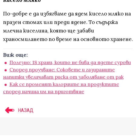
Кисело мляко
По-добре е да избягваме да ядем кисело мляко на
празен стомах или преди ядене. То съдържа
млечна киселина, която ще забави
храносмилането по време на основното хранене.
Виж още:
Полезно: 18 храни, които не бива да ядете сурови
Според проучване: Соковете и газираните
напитки увеличават риска от заболяване от рак
Как се променят калориите на продуктите
според начина им на приготвяне
НАЗАД