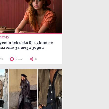
ПИТНО
уст прекъсва връзките с
алото за тези зодии
822
5 мин
0