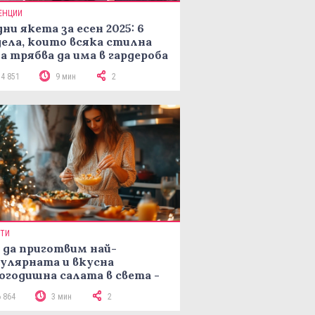
ЕНЦИИ
ни якета за есен 2025: 6
ела, които всяка стилна
а трябва да има в гардероба
14 851
9 мин
2
ПТИ
 да приготвим най-
улярната и вкусна
огодишна салата в света -
епта Мимоза
6 864
3 мин
2