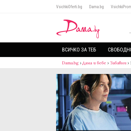
VsichkiOferti.bg
Dama.bg
VsichkiProm
ВСИЧКО ЗА ТЕБ
СВОБОДН
Dama.bg
›
Дама и бебе
›
Забавни
›