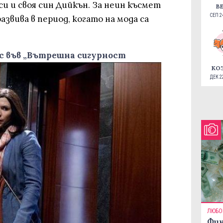
си и своя син Дийкън. За неин късмет
В
СЕП 24
звива в период, когато на мода са
нс във „Вътрешна сигурност
КО
ДЕК 22
ЛЮБО
Фин