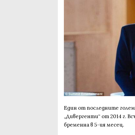
Един от последните голем
„Дивергенти“ от 2014 г. В
бременна в 5-ия месец.