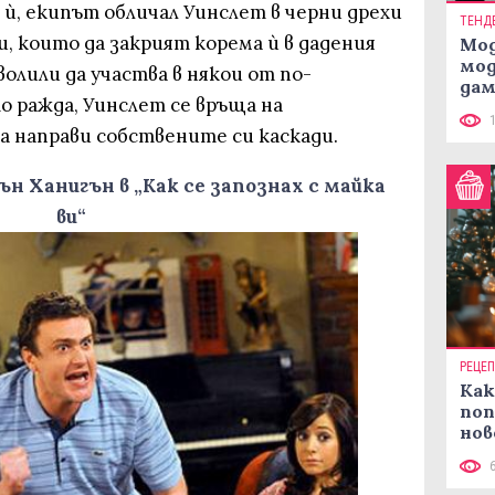
ѝ, екипът обличал Уинслет в черни дрехи
ТЕНД
, които да закрият корема ѝ в дадения
Мод
мод
волили да участва в някои от по-
дам
о ражда, Уинслет се връща на
си
а направи собствените си каскади.
ън Ханигън в „Как се запознах с майка
ви“
РЕЦЕ
Как
поп
нов
рец