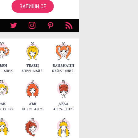
ЗАПИШИ СЕ
ВЕН
ТЕЛЕЦ
БЛИЗНАЦИ
1 - АПР 20
АПР 21 - МАЙ 21
МАЙ 22 - ЮНИ 21
РАК
ЛЪВ
ДЕВА
 - ЮЛИ 22
ЮЛИ 23 - АВГ 23
АВГ 24 - СЕП 23