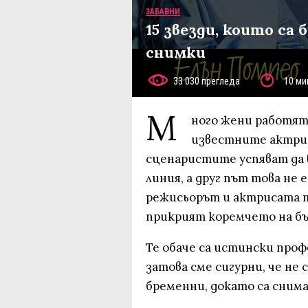
ЗАБАВНИ
15 звезди, които са
снимки
33 030 прегледа
10 ми
М
ного жени работят
известните актрис
сценаристите успяват да
линия, а друг път това не 
режисьорът и актрисата тр
прикрият коремчето на б
Те обаче са истински проф
затова сме сигурни, че не 
бременни, докато са сним