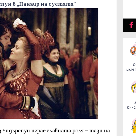
рспун в „Панаир на суетата“
О
МАРТ 2
ЮНИ 22
 Уидърспун играе главната роля – тази на