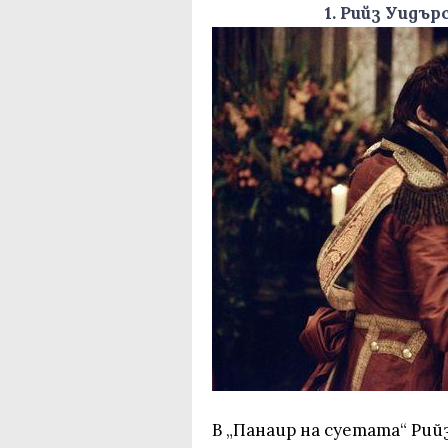
1. Рийз Уидъ
В „Панаир на суетата“ Рийз