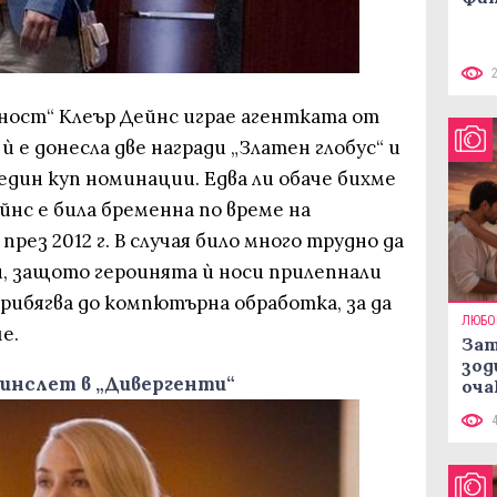
рност“ Клеър Дейнс играе агентката от
 е донесла две награди „Златен глобус“ и
 един куп номинации. Едва ли обаче бихме
йнс е била бременна по време на
рез 2012 г. В случая било много трудно да
 защото героинята ѝ носи прилепнали
рибягва до компютърна обработка, за да
ЛЮБО
е.
Зат
зод
Уинслет в „Дивергенти“
оча