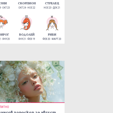
ЕЗНИ
СКОРПИОН
СТРЕЛЕЦ
 - ОКТ 23
ОКТ 24 - НОЕ 22
НОЕ 23 - ДЕК 21
ЗИРОГ
ВОДОЛЕЙ
РИБИ
 - ЯНУ 20
ЯНУ 21 - ФЕВ 19
ФЕВ 20 - МАРТ 20
ПИТНО
ансов хороскоп за август