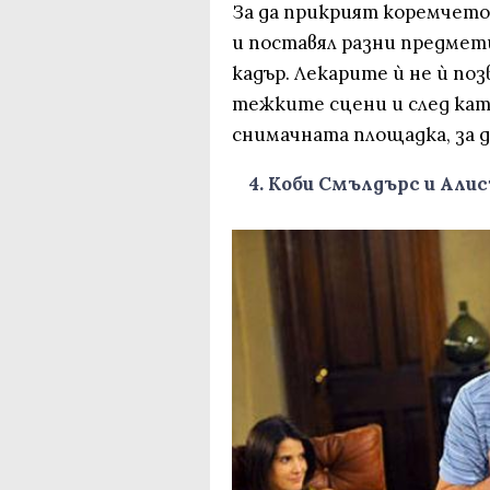
За да прикрият коремчето 
и поставял разни предмети
кадър. Лекарите ѝ не ѝ поз
тежките сцени и след кат
снимачната площадка, за д
4. Коби Смълдърс и Алис