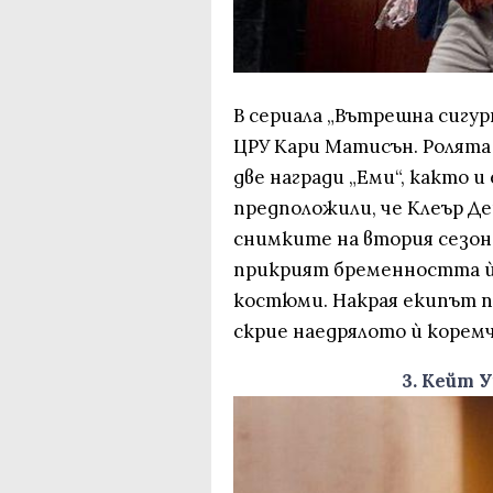
В сериала „Вътрешна сигу
ЦРУ Кари Матисън. Ролята ѝ
две награди „Еми“, както и
предположили, че Клеър Де
снимките на втория сезон п
прикрият бременността ѝ,
костюми. Накрая екипът п
скрие наедрялото ѝ коремч
3. Кейт 