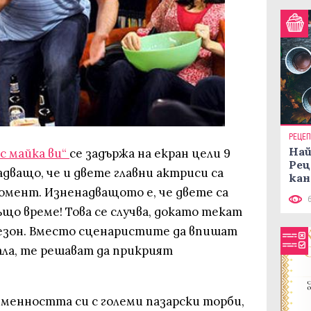
РЕЦЕ
Най
 с майка ви“
се задържа на екран цели 9
Рец
адващо, че и двете главни актриси са
кан
омент. Изненадващото е, че двете са
ъщо време! Това се случва, докато текат
езон. Вместо сценаристите да впишат
ла, те решават да прикрият
еменността си с големи пазарски торби,