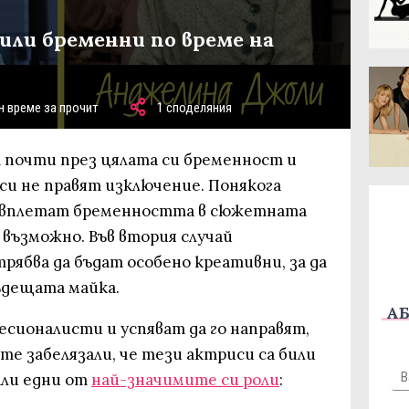
 били бременни по време на
н време за прочит
1 споделяния
 почти през цялата си бременност и
и не правят изключение. Понякога
 вплетат бременността в сюжетната
е възможно. Във втория случай
ябва да бъдат особено креативни, за да
ъдещата майка.
АБ
есионалисти и успяват да го направят,
сте забелязали, че тези актриси са били
али едни от
най-значимите си роли
: