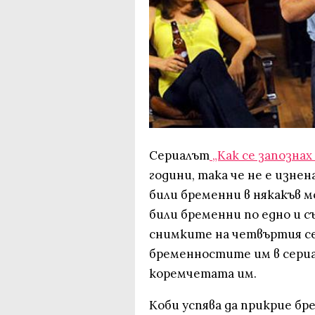
Сериалът
„Как се запознах
години, така че не е изнен
били бременни в някакъв м
били бременни по едно и с
снимките на четвъртия с
бременностите им в сериа
коремчетата им.
Коби успява да прикрие бр