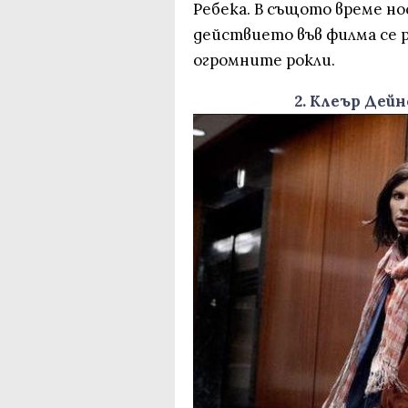
Ребека. В същото време но
действието във филма се ра
огромните рокли.
2. Клеър Дей