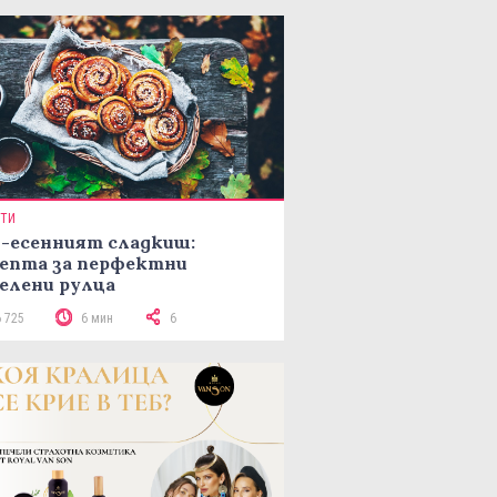
ПТИ
-есенният сладкиш:
епта за перфектни
елени рулца
6 725
6 мин
6