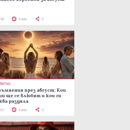
298
9 мин
0
ПИТНО
ъмнения през август: Кои
ии ще се влюбят и кои ги
ква раздяла
453
6 мин
0