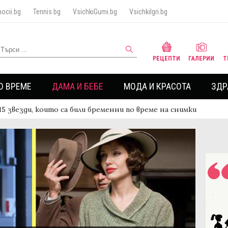
ocii.bg
Tennis.bg
VsichkiGumi.bg
VsichkiIgri.bg
РЕЦЕПТИ
ГАЛЕРИИ
Т
О ВРЕМЕ
ДАМА И БЕБЕ
МОДА И КРАСОТА
ЗДР
15 звезди, които са били бременни по време на снимки