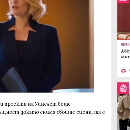
ЛЮБО
Авг
мин
и проекти на Уинслет беше
същност докато снима своите сцени, тя е