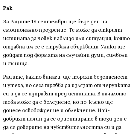
Рак
За Раците 18 септември ще бъде ден на
емоционално прозрение. Те може да открият
истината за човек наблизо или ситуация, която
отдавна им се е струвала объркваща. Улики ще
дойдат под формата на случайни думи, символи
и сънища.
Раците, както винаги, ще търсят безопасност
и утеха, но сега трябва да излязат от черупката
си и да се изправят пред истината. В началото
това може да е болезнено, но по-късно ще
донесе освобождение и облекчение. Най-
добрият начин да се ориентирате в този ден е
да се доверите на чувствителността си и да