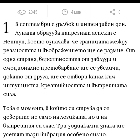
2045
4 мин
0
1
8 септември е дълбок и интензивен ден.
Луната образува напрегнат аспект с
Нептун, което означава, че границата между
реалността и въображението ще се размие. От
една страна, вероятността от заблуди и
емоционално претоварване ще се увеличи,
докато от друга, ще се отвори канал към
интуицията, креативността и вътрешната
сила.
Това е момент, в който си струва да се
доверите не само на логиката, но и на
вътрешния си глас. Три зодиакални знака ще
усетят тази вибрация особено силно.