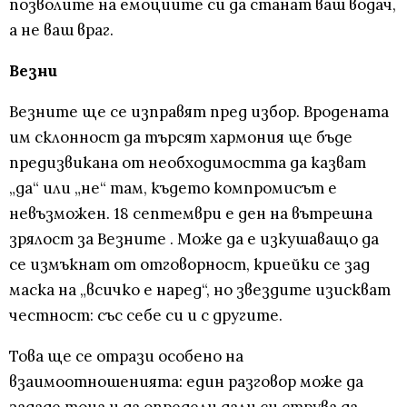
позволите на емоциите си да станат ваш водач,
а не ваш враг.
Везни
Везните ще се изправят пред избор. Вродената
им склонност да търсят хармония ще бъде
предизвикана от необходимостта да казват
„да“ или „не“ там, където компромисът е
невъзможен. 18 септември е ден на вътрешна
зрялост за Везните . Може да е изкушаващо да
се измъкнат от отговорност, криейки се зад
маска на „всичко е наред“, но звездите изискват
честност: със себе си и с другите.
Това ще се отрази особено на
взаимоотношенията: един разговор може да
зададе тона и да определи дали си струва да