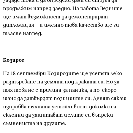
продължим напред заедно. На работа Везните
ще имат възможност да демонстрират
дипломация – и именно това качество ще ги
тласне напред.
Козирог
На 18 септември Козирозите ще усетят леко
разтърсване на земята под краката си. Но за
тях това не е причина за паника, а по-скоро
шанс да затвърдят позициите си. Денят сякаш
изпробва тяхната устойчивост: доколко са
склонни да защитават целите си въпреки
съмненията на другите.