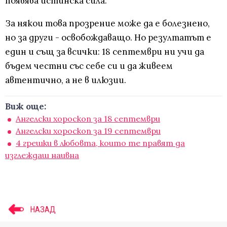
появява истинска сила.
За някои това прозрение може да е болезнено,
но за други - освобождаващо. Но резултатът е
един и същ за всички: 18 септември ни учи да
бъдем честни със себе си и да живеем
автентично, а не в илюзии.
Виж още:
Ангелски хороскоп за 18 септември
Ангелски хороскоп за 19 септември
4 грешки в любовта, които те правят да
изглеждаш наивна
НАЗАД