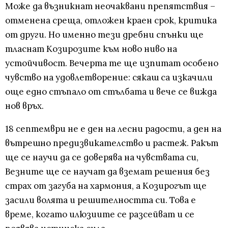
Може да възникнат неочаквани препятствия –
отменена среща, отложен краен срок, критика
от други. Но именно тези дребни спънки ще
тласнат Козирозите към ново ниво на
устойчивост. Вечерта те ще изпитат особено
чувство на удовлетворение: сякаш са изкачили
още едно стъпало от стълбата и вече се вижда
нов връх.
18 септември не е ден на лесни радости, а ден на
вътрешно предизвикателство и растеж. Ракът
ще се научи да се доверява на чувствата си,
Везните ще се научат да вземат решения без
страх от загуба на хармония, а Козирогът ще
засили волята и решителността си. Това е
време, когато илюзиите се разсейват и се