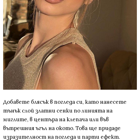
Добавете блясък в погледа си, като нанесете
тънък слой златни сенки по линията на
миглите, в центъра на клепача или във
вътрешния ъгъл на окото. Това ще придаде
изразителност на погледа и парти ефект.