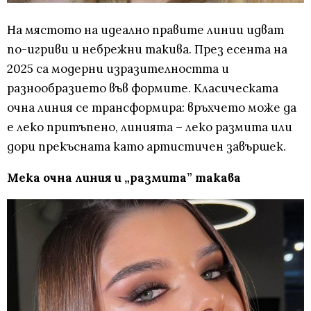
На мястото на идеално правите линии идват
по-игриви и небрежни такива. През есента на
2025 са модерни изразителността и
разнообразието във формите. Класическата
очна линия се трансформира: връхчето може да
е леко притъпенo, линията – леко размита или
дори прекъсната като артистичен завършек.
Мека очна линия и „размита” такава