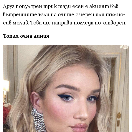
Друг популярен трик тази есен е акцент във
вътрешните ъгли на очите с черен или тъмно-
сив молив. Това ще направи погледа по-отворен.
Топла очна линия