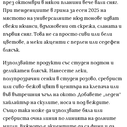
през октомври в някои планини вече вали сняг.
При тенденциите в грима за есен 2025 на
мястото на универсалните нюд тонове идват
свежи нюанси, вдъхновени от скрежа, сланата и
първия сняг. Това не са просто сиви или бели
цветове, а меки акценти с перлен или седефен
блясък.
Използвайте продукти със студен подтон и
деликатен блясък. Нанесете леки,
полупрозрачни сенки в студен розово, сребрист
или сиво-бежов цвят в центъра на клепача или
във вътрешния ъгъл на окото. Добавете „леден“
хайлайтър на скулите, носа и под веждите.
Също така може да използвате бяла или
сребриста очна линия по линията на долните
мигли. Важното е акцентите да са фини и да