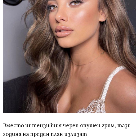
Вместо интензивния черен опушен грим, тази
година на преден план излизат