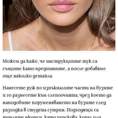
Можем да каже, че инструкциите тук са
същите като предишните, а после добавяме
още няколко детайла.
Нанесете руж по изпъкналите части на бузите
и го разнесете към слепоочията, чрез което да
наподобите поруменяването на бузите след
разходка в студена сутрин. Подходящи са
топлите нюанси, като праскова, корал или