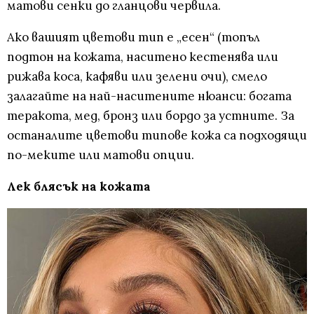
матови сенки до гланцови червила.
Ако вашият цветови тип е „есен“ (топъл
подтон на кожата, наситено кестенява или
рижава коса, кафяви или зелени очи), смело
залагайте на най-наситените нюанси: богата
теракота, мед, бронз или бордо за устните. За
останалите цветови типове кожа са подходящи
по-меките или матови опции.
Лек блясък на кожата