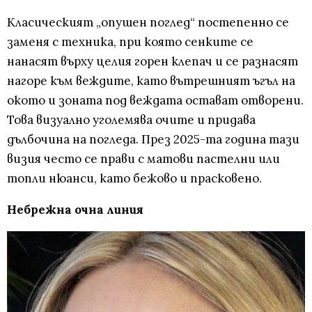
Класическият „опушен поглед“ постепенно се
заменя с техника, при която сенките се
нанасят върху целия горен клепач и се разнасят
нагоре към веждите, като вътрешният ъгъл на
окото и зоната под веждата остават отворени.
Това визуално уголемява очите и придава
дълбочина на погледа. През 2025-та година тази
визия често се прави с матови пастелни или
топли нюанси, като бежово и прасковено.
Небрежна очна линия