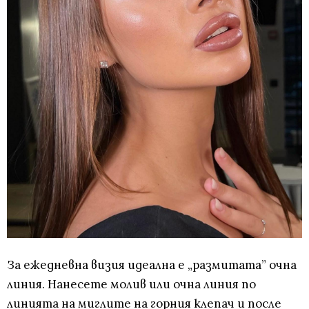
За ежедневна визия идеална е „размитата” очна
линия. Нанесете молив или очна линия по
линията на миглите на горния клепач и после