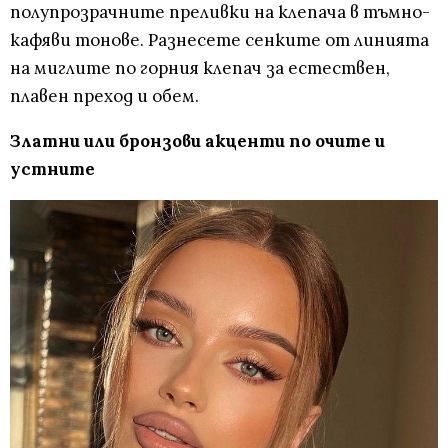
полупрозрачните преливки на клепача в тъмно-
кафяви тонове. Разнесете сенките от линията
на миглите по горния клепач за естествен,
плавен преход и обем.
Златни или бронзови акценти по очите и
устните