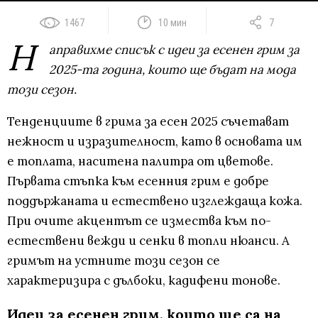
1467
10 мин
7
Н
аправихме списък с идеи за есенен грим за
2025-та година, които ще бъдат на мода
този сезон.
Тенденциите в грима за есен 2025 съчетават
нежност и изразителност, като в основата им
е топлата, наситена палитра от цветове.
Първата стъпка към есенния грим е добре
поддържаната и естествено изглеждаща кожа.
При очите акцентът се измества към по-
естествени вежди и сенки в топли нюанси. А
гримът на устните този сезон се
характеризира с дълбоки, кадифени тонове.
Идеи за есенен грим, които ще са на