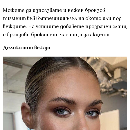
Можете да използвате и нежен бронзов
пигмент във вътрешния ъгъл на окото или под
веждите. На устните добавете прозрачен гланц
с бронзови брокатени частици за акцент.
Деликатни вежди