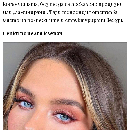
косъмчетата, без те да са прекалено прецизни
или „ламинирани“. Тази тенденция отстъпва
място на по-нежните и структурирани вежди.
Сенки по целия клепач