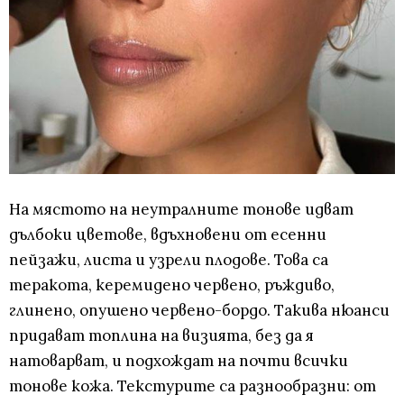
На мястото на неутралните тонове идват
дълбоки цветове, вдъхновени от есенни
пейзажи, листа и узрели плодове. Това са
теракота, керемидено червено, ръждиво,
глинено, опушено червено-бордо. Такива нюанси
придават топлина на визията, без да я
натоварват, и подхождат на почти всички
тонове кожа. Текстурите са разнообразни: от