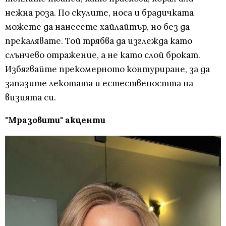
нежна роза. По скулите, носа и брадичката
можете да нанесете хайлайтър, но без да
прекалявате. Той трябва да изглежда като
слънчево отражение, а не като слой брокат.
Избягвайте прекомерното контуриране, за да
запазите лекотата и естествеността на
визията си.
"Мразовити" акценти