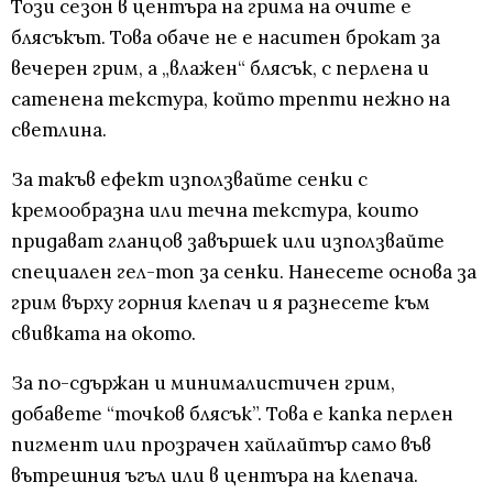
Този сезон в центъра на грима на очите е
блясъкът. Това обаче не е наситен брокат за
вечерен грим, а „влажен“ блясък, с перлена и
сатенена текстура, който трепти нежно на
светлина.
За такъв ефект използвайте сенки с
кремообразна или течна текстура, които
придават гланцов завършек или използвайте
специален гел-топ за сенки. Нанесете основа за
грим върху горния клепач и я разнесете към
свивката на окото.
За по-сдържан и минималистичен грим,
добавете “точков блясък”. Това е капка перлен
пигмент или прозрачен хайлайтър само във
вътрешния ъгъл или в центъра на клепача.