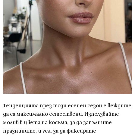
Тенденцията през този есенен сезон е веждите
да са максимално естествени. Използвайте
молив в цвета на косъма, за да запълните
празнините, и гел, за да фиксирате