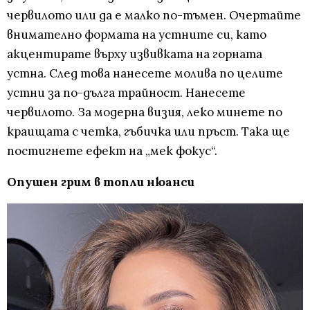
червилото или да е малко по-тъмен. Очертайте
внимателно формата на устните си, като
акцентирате върху извивката на горната
устна. След това нанесете молива по целите
устни за по-дълга трайност. Нанесете
червилото. За модерна визия, леко минете по
краищата с четка, гъбичка или пръст. Така ще
постигнете ефект на „мек фокус“.
Опушен грим в топли нюанси