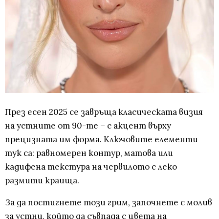
През есен 2025 се завръща класическата визия
на устните от 90-те – с акцент върху
прецизната им форма. Ключовите елементи
тук са: равномерен контур, матова или
кадифена текстура на червилото с леко
размити краища.
За да постигнете този грим, започнете с молив
за устни, който да съвпада с цвета на