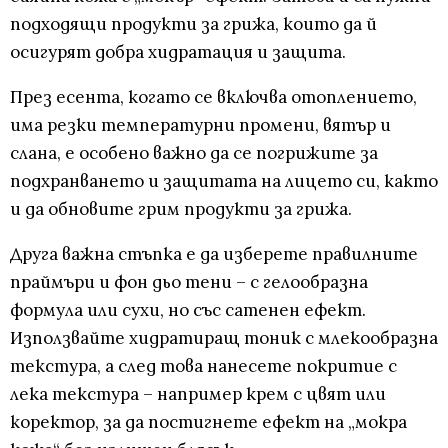
подходящи продукти за грижа, които да й
осигурят добра хидратация и защита.
През есента, когато се включва отоплението,
има резки температурни промени, вятър и
слана, е особено важно да се погрижите за
подхранването и защитата на лицето си, както
и да обновите грим продукти за грижа.
Друга важна стъпка е да изберете правилните
праймъри и фон дьо тени – с гелообразна
формула или сухи, но със сатенен ефект.
Използвайте хидратиращ тоник с млекообразна
текстура, а след това нанесете покритие с
лека текстура – например крем с цвят или
коректор, за да постигнете ефект на „мокра