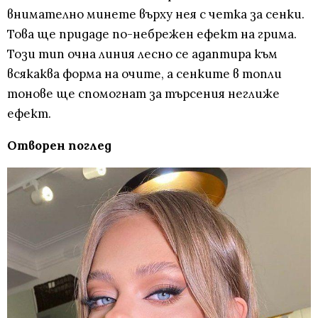
внимателно минете върху нея с четка за сенки.
Това ще придаде по-небрежен ефект на грима.
Този тип очна линия лесно се адаптира към
всякаква форма на очите, а сенките в топли
тонове ще спомогнат за търсения неглиже
ефект.
Отворен поглед