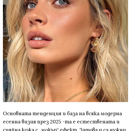
Основната тенденция и база на всяка модерна
есенна визия през 2025 -та е естествената и
сияйна кожа с „мокър“ ефект. Затова и са нужни