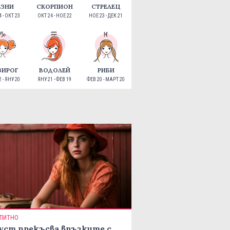
ЕЗНИ
СКОРПИОН
СТРЕЛЕЦ
 - ОКТ 23
ОКТ 24 - НОЕ 22
НОЕ 23 - ДЕК 21
ЗИРОГ
ВОДОЛЕЙ
РИБИ
 - ЯНУ 20
ЯНУ 21 - ФЕВ 19
ФЕВ 20 - МАРТ 20
ПИТНО
уст прекъсва връзките с