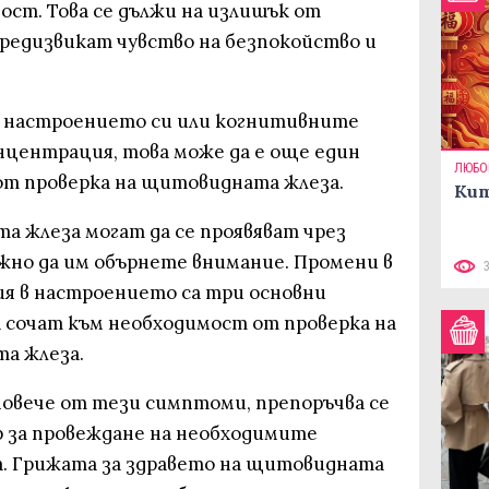
ост. Това се дължи на излишък от
предизвикат чувство на безпокойство и
в настроението си или когнитивните
нцентрация, това може да е още един
ЛЮБО
от проверка на щитовидната жлеза.
Кит
 жлеза могат да се проявяват чрез
ажно да им обърнете внимание. Промени в
ия в настроението са три основни
 сочат към необходимост от проверка на
а жлеза.
повече от тези симптоми, препоръчва се
р за провеждане на необходимите
а. Грижата за здравето на щитовидната