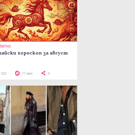
ПИТНО
айски хороскоп за август
3 632
11 мин
0