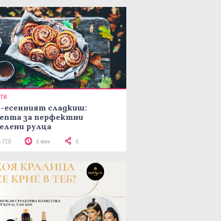
ПТИ
-есенният сладкиш:
епта за перфектни
елени рулца
6 720
6 мин
6