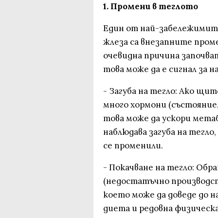
1. Промени в теглото
Един от най-забележимит
жлеза са внезапните проме
очевидна причина започват
това може да е сигнал за
- Загуба на тегло: Ако щи
много хормони (състояние
това може да ускори метаб
наблюдава загуба на тегло
се променили.
- Покачване на тегло: Об
(недостатъчно производст
което може да доведе до на
диета и редовна физическ