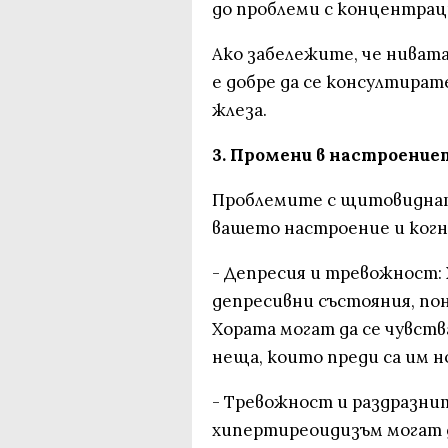
до проблеми с концентрац
Ако забележите, че нивата
е добре да се консултират
жлеза.
3. Промени в настроение
Проблемите с щитовиднат
вашето настроение и ког
- Депресия и тревожност:
депресивни състояния, по
Хората могат да се чувств
неща, които преди са им н
- Тревожност и раздразни
хипертиреоидизъм могат 