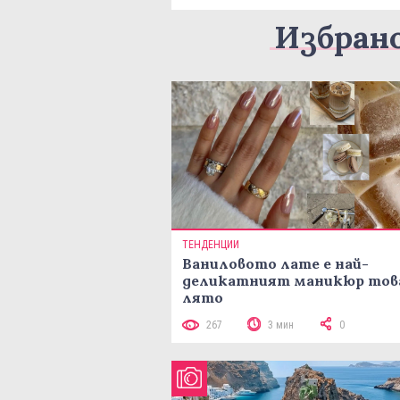
Избран
ТЕНДЕНЦИИ
Ваниловото лате е най-
деликатният маникюр тов
лято
267
3 мин
0