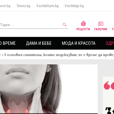
ocii.bg
Tennis.bg
VsichkiGumi.bg
VsichkiIgri.bg
РЕЦЕПТИ
ГАЛЕРИИ
Т
О ВРЕМЕ
ДАМА И БЕБЕ
МОДА И КРАСОТА
ЗДР
е
›
3 основни симптома, които подсказват, че е време да пров