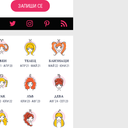
ЗАПИШИ СЕ
ВЕН
ТЕЛЕЦ
БЛИЗНАЦИ
1 - АПР 20
АПР 21 - МАЙ 21
МАЙ 22 - ЮНИ 21
РАК
ЛЪВ
ДЕВА
 - ЮЛИ 22
ЮЛИ 23 - АВГ 23
АВГ 24 - СЕП 23