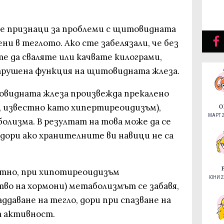
е признаци за проблеми с щитовидната
ни в теглото. Ако сте забелязали, че без
е да сваляте или качвате килограми,
 нарушена функция на щитовидната жлеза.
товидната жлеза произвежда прекалено
, известно като хипертиреоидизъм),
О
МАРТ 2
олизма. В резултат на това може да се
, дори ако хранителните ви навици не са
ратно, при хипотиреоидизъм
ЮНИ 22
во на хормони) метаболизмът се забавя,
ддаване на тегло, дори при спазване на
а активност.