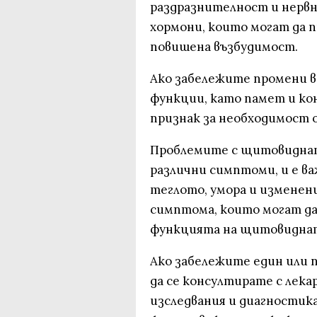
раздразнителност и нервн
хормони, които могат да 
повишена възбудимост.
Ако забележите промени 
функции, като памет и ко
признак за необходимост 
Проблемите с щитовидната
различни симптоми, и е в
теглото, умора и изменен
симптома, които могат да
функцията на щитовиднат
Ако забележите един или 
да се консултирате с лека
изследвания и диагностик