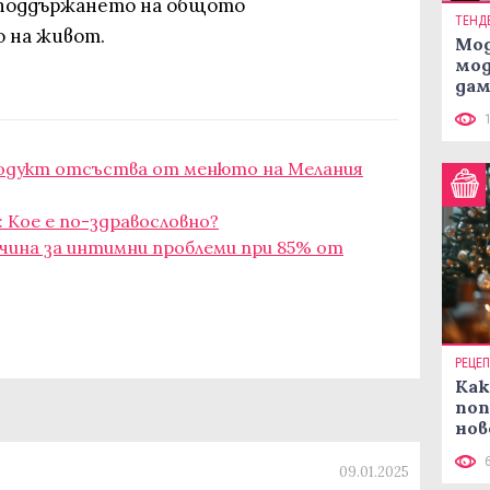
 поддържането на общото
ТЕНД
о на живот.
Мод
мод
дам
си
родукт отсъства от менюто на Мелания
 Кое е по-здравословно?
ичина за интимни проблеми при 85% от
РЕЦЕ
Как
поп
нов
рец
09.01.2025