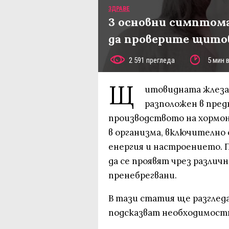
ЗДРАВЕ
3 основни симптома
да проверите щито
2 591 прегледа
5 мин 
Щ
итовидната жлеза 
разположен в пред
производството на хормо
в организма, включително
енергия и настроението.
да се проявят чрез различ
пренебрегвани.
В тази статия ще разгле
подсказват необходимост