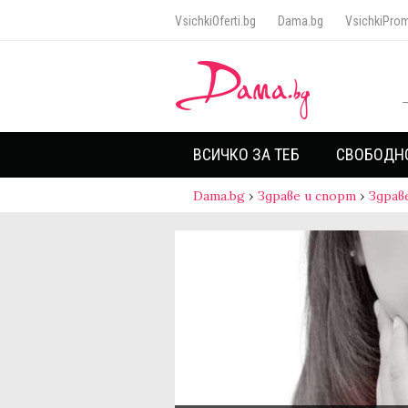
VsichkiOferti.bg
Dama.bg
VsichkiProm
ВСИЧКО ЗА ТЕБ
СВОБОДН
Dama.bg
›
Здраве и спорт
›
Здрав