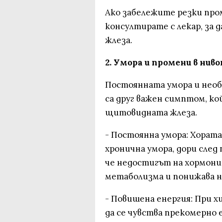
Ако забележите резки пром
консултирате с лекар, за
жлеза.
2. Умора и промени в нив
Постоянната умора и нео
са друг важен симптом, ко
щитовидната жлеза.
- Постоянна умора: Хорат
хронична умора, дори след 
че недостигът на хормони
метаболизма и понижава н
- Повишена енергия: При 
да се чувства прекомерно 