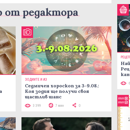
о от редактора
РЕЦЕ
Най
Рец
кан
ЗОДИИТЕ И АЗ
Седмичен хороскоп за 3-9.08.:
а
Коя зодия ще получи своя
щастлив шанс
3 399
7 мин
0