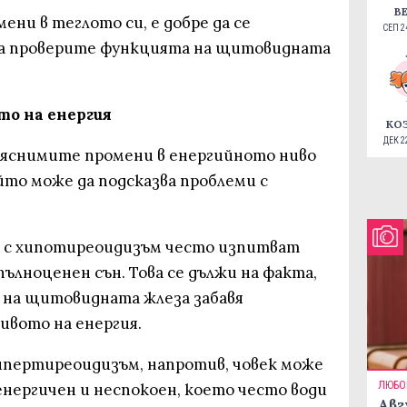
В
ени в теглото си, е добре да се
СЕП 24
 да проверите функцията на щитовидната
ото на енергия
КО
ДЕК 22
бяснимите промени в енергийното ниво
йто може да подсказва проблеми с
а с хипотиреоидизъм често изпитват
пълноценен сън. Това се дължи на факта,
 на щитовидната жлеза забавя
ивото на енергия.
хипертиреоидизъм, напротив, човек може
ЛЮБО
енергичен и неспокоен, което често води
Авг