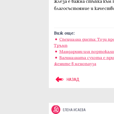
жлеза е важна стъпка към
благосъстояние и качеств
Виж още:
Специална диета: Този п
Тръмп
Мандарини или портокали:
Вагиналната сухота е пр
жените в менопауза
НАЗАД
ЕЛЕНА ИСАЕВА