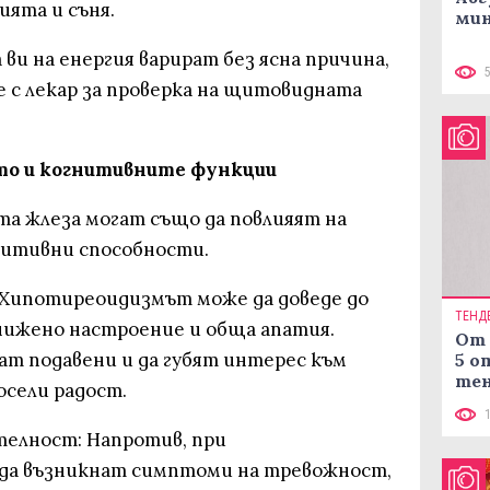
ията и съня.
мин
 ви на енергия варират без ясна причина,
е с лекар за проверка на щитовидната
то и когнитивните функции
а жлеза могат също да повлияят на
нитивни способности.
 Хипотиреоидизмът може да доведе до
ТЕНД
нижено настроение и обща апатия.
От 
ат подавени и да губят интерес към
5 о
тен
осели радост.
в к
телност: Напротив, при
да възникнат симптоми на тревожност,