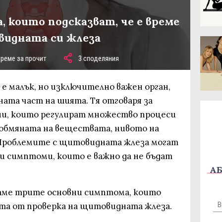
, които подсказват, че е време
видната си жлеза
време за прочит
3 споделяния
е малък, но изключително важен орган,
ната част на шията. Тя отговаря за
ни, които регулират множество процеси
 обмяната на веществата, нивото на
 Проблемите с щитовидната жлеза могат
ни симптоми, които е важно да не бъдат
АБ
даме трите основни симптома, които
та от проверка на щитовидната жлеза.