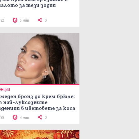
алото за тези зодии
582
5 мин
0
ЕНЦИИ
меден бронз до крем брюле:
т най-луксозните
денции в цветовете за коса
рая на лятото
188
4 мин
0