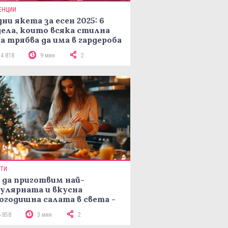
ЕНЦИИ
ни якета за есен 2025: 6
ела, които всяка стилна
а трябва да има в гардероба
14 818
9 мин
2
ПТИ
 да приготвим най-
улярната и вкусна
огодишна салата в света -
епта Мимоза
6 858
3 мин
2