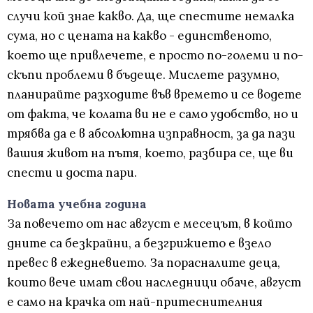
случи кой знае какво. Да, ще спестите немалка
сума, но с цената на какво - единственото,
което ще привлечете, е просто по-големи и по-
скъпи проблеми в бъдеще. Мислете разумно,
планирайте разходите във времето и се водете
от факта, че колата ви не е само удобство, но и
трябва да е в абсолютна изправност, за да пази
вашия живот на пътя, което, разбира се, ще ви
спести и доста пари.
Новата учебна година
За повечето от нас август е месецът, в който
дните са безкрайни, а безгрижието е взело
превес в ежедневието. За порасналите деца,
които вече имат свои наследници обаче, август
е само на крачка от най-притеснителния