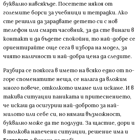
буквално навсякъде. Посетете някоя от
големите борси за учебници и тетрадки. Ако
сте решили да зарадвате детето си с нов
телефон или смарт часовник, за да сте винаги в
контакт и да бъдете спокойни, то най-добре се
ориентирайте още сега в избора на модел, за
чиято наличност и най-добра цена да следите.
Разбира се поякога в името на всяко едно от по-
горе споменатите неща, се налага да вложим
много повече, отколкото имаме или искаме. И в
такива ситуации паниката и притеснението,
че искаш да осигуриш най-доброто за най-
милото или себе си, но нямаш възможност,
буквално може да те подлуди. За щастие, дори и
в толкова напечени ситуации, решение има и