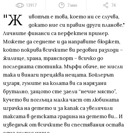
13917
7 мин
74
"Ж
ивотът е това, което ни се случва,
докато ние си правим други планове."
Личните финанси са перфектен пример.
Можете да седнете и да направите бюджет,
който покрива всичките ви редовни разходи –
жилище, храна, транспорт – всичко до
последнaта стотинка. Мърфи обаче, не мисли
така и винаги прецаква нещата. Бойлерът
изгаря, гумите на колата ви са нарязани
брутално, защото сте заели “нечие място”,
кучето ви поглъща малка част от любимата
играчка на детето и за капак са увеличили
таксата в детската градина на детето ви... И
изведнъж от всичките ви спестявания остава