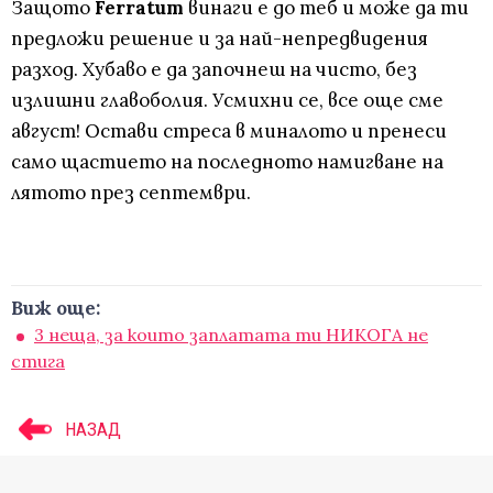
Защото
Ferratum
винаги е до теб и може да ти
предложи решение и за най-непредвидения
разход. Хубаво е да започнеш на чисто, без
излишни главоболия. Усмихни се, все още сме
август! Остави стреса в миналото и пренеси
само щастието на последното намигване на
лятото през септември.
Виж още:
3 неща, за които заплатата ти НИКОГА не
стига
НАЗАД