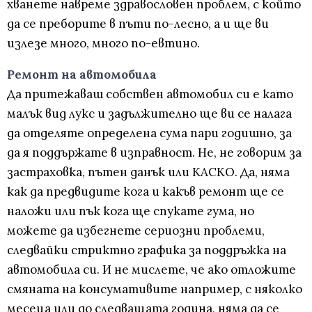
хванете навреме здравословен проблем, с който
да се преборите в пъти по-лесно, а и ще ви
излезе много, много по-евтино.
Ремонт на автомобила
Да притежаваш собствен автомобил си е като
малък вид лукс и задължително ще ви се налага
да отделяте определена сума пари годишно, за
да я поддържате в изправност. Не, не говорим за
застраховка, пътен данък или КАСКО. Да, няма
как да предвидите кога и какъв ремонт ще се
наложи или пък кога ще спукате гума, но
можете да избегнете сериозни проблеми,
следвайки стриктно графика за поддръжка на
автомобила си. И не мислете, че ако отложите
смяната на консумативите например, с няколко
месеца или до следващата година, няма да се