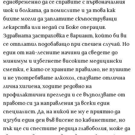
едновременно да се справите с първоначалния
шок и болката, да помислите и за това как
бихте могли да заплатите скъпоструващи
лекарства или недай си Боже операция.
Здравната застраховка е вариант, който би ви
се отплатил подобаващо при спешен случай. Но
един от най-лесните начини да сведете до
минимум и избегнете високите медицински
сметки, е като се храните правилно, не пушите
и не употребявате алкохол, спазвате отлична
лична хигиена, ходите редовно на
профилактични прегледи и се възползвате от
правото си за направления за всеки един
специалист. Да, на никой не му е приятно да
изгуби един ден във висене по кабинетите, но
пък ще си спестите редица главоболия, може да