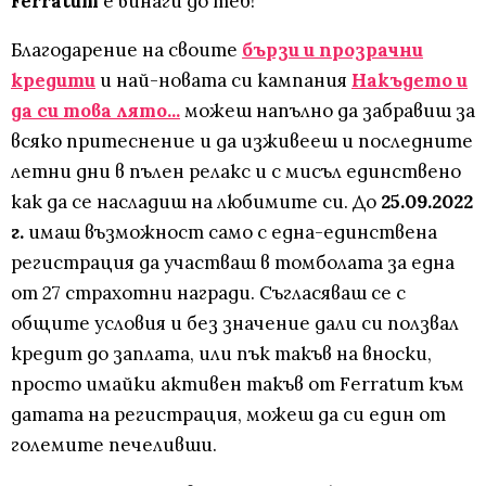
Ferratum
е винаги до теб!
Благодарение на своите
бързи и прозрачни
кредити
и най-новата си кампания
Накъдето и
да си това лято...
можеш напълно да забравиш за
всяко притеснение и да изживееш и последните
летни дни в пълен релакс и с мисъл единствено
как да се насладиш на любимите си. До
25.09.2022
г.
имаш възможност само с една-единствена
регистрация да участваш в томболата за една
от 27 страхотни награди. Съгласяваш се с
общите условия и без значение дали си ползвал
кредит до заплата, или пък такъв на вноски,
просто имайки активен такъв от Ferratum към
датата на регистрация, можеш да си един от
големите печеливши.