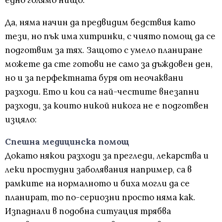
едно голямо нищо.
Да, няма начин да предвидим бедствия като
тези, но пък има хитринки, с чиято помощ да се
подготвим за тях. Защото с умело планиране
можете да сте готови не само за дъждовен ден,
но и за перфектната буря от неочаквани
разходи. Eто и кои са най-честите внезапни
разходи, за които никой никога не е подготвен
изцяло:
Спешна медицинска помощ
Докато някои разходи за прегледи, лекарства и
леки простудни заболявания например, са в
рамките на нормалното и биха могли да се
планират, то по-сериозни просто няма как.
Изпаднали в подобна ситуация трябва