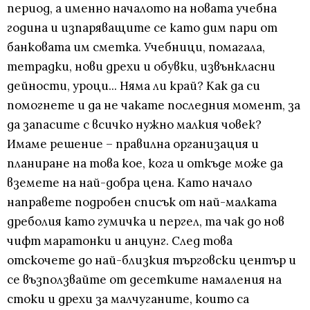
период, а именно началото на новата учебна
година и изпаряващите се като дим пари от
банковата им сметка. Учебници, помагала,
тетрадки, нови дрехи и обувки, извънкласни
дейности, уроци... Няма ли край? Как да си
помогнете и да не чакате последния момент, за
да запасите с всичко нужно малкия човек?
Имаме решение – правилна организация и
планиране на това кое, кога и откъде може да
вземете на най-добра цена. Като начало
направете подробен списък от най-малката
дреболия като гумичка и пергел, та чак до нов
чифт маратонки и анцунг. След това
отскочете до най-близкия търговски център и
се възползвайте от десетките намаления на
стоки и дрехи за малчуганите, които са