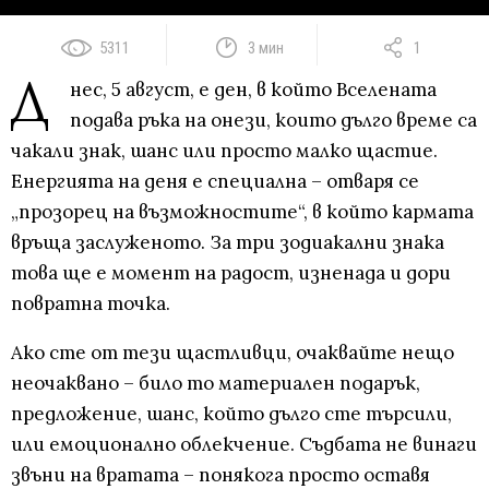
5311
3 мин
1
Д
нес, 5 август, е ден, в който Вселената
подава ръка на онези, които дълго време са
чакали знак, шанс или просто малко щастие.
Енергията на деня е специална – отваря се
„прозорец на възможностите“, в който кармата
връща заслуженото. За три зодиакални знака
това ще е момент на радост, изненада и дори
повратна точка.
Ако сте от тези щастливци, очаквайте нещо
неочаквано – било то материален подарък,
предложение, шанс, който дълго сте търсили,
или емоционално облекчение. Съдбата не винаги
звъни на вратата – понякога просто оставя