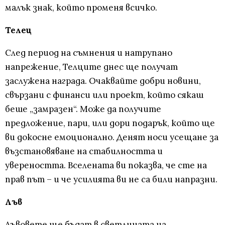
малък знак, който променя всичко.
Телец
След период на съмнения и натрупано
напрежение, Телците днес ще получат
заслужена награда. Очаквайте добри новини,
свързани с финанси или проект, който сякаш
беше „замразен“. Може да получите
предложение, пари, или дори подарък, който ще
ви докосне емоционално. Денят носи усещане за
възстановяване на стабилността и
увереността. Вселената ви показва, че сте на
прав път – и че усилията ви не са били напразни.
Лъв
Лъвовете ще бъдат в светлината на