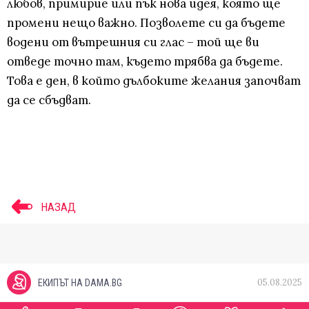
любов, примирие или пък нова идея, която ще
промени нещо важно. Позволете си да бъдете
водени от вътрешния си глас – той ще ви
отведе точно там, където трябва да бъдете.
Това е ден, в който дълбоките желания започват
да се сбъдват.
НАЗАД
05.08.2025
ЕКИПЪТ НА DAMA.BG