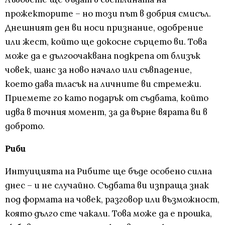
прожекторите – но този път в добрия смисъл.
Днешният ден ви носи признание, одобрение
или жест, който ще докосне сърцето ви. Това
може да е дългоочаквана подкрепа от близък
човек, шанс за ново начало или съвпадение,
което дава тласък на личните ви стремежи.
Приемете го като подарък от съдбата, който
идва в точния момент, за да върне вярата ви в
доброто.
Риби
Интуицията на Рибите ще бъде особено силна
днес – и не случайно. Съдбата ви изпраща знак
под формата на човек, разговор или възможност,
която дълго сте чакали. Това може да е прошка,