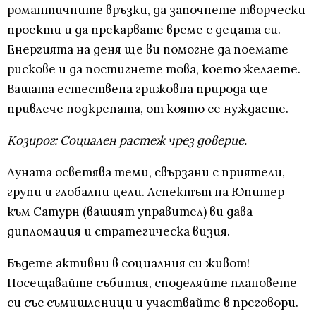
романтичните връзки, да започнете творчески
проекти и да прекарвате време с децата си.
Енергията на деня ще ви помогне да поемате
рискове и да постигнете това, което желаете.
Вашата естествена грижовна природа ще
привлече подкрепата, от която се нуждаете.
Козирог: Социален растеж чрез доверие.
Луната осветява теми, свързани с приятели,
групи и глобални цели. Аспектът на Юпитер
към Сатурн (вашият управител) ви дава
дипломация и стратегическа визия.
Бъдете активни в социалния си живот!
Посещавайте събития, споделяйте плановете
си със съмишленици и участвайте в преговори.