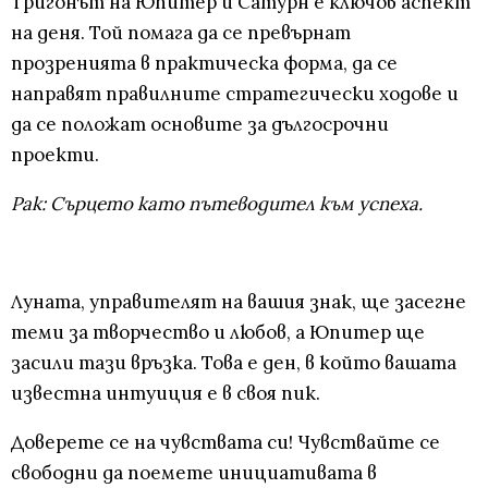
Тригонът на Юпитер и Сатурн е ключов аспект
на деня. Той помага да се превърнат
прозренията в практическа форма, да се
направят правилните стратегически ходове и
да се положат основите за дългосрочни
проекти.
Рак: Сърцето като пътеводител към успеха.
Луната, управителят на вашия знак, ще засегне
теми за творчество и любов, а Юпитер ще
засили тази връзка. Това е ден, в който вашата
известна интуиция е в своя пик.
Доверете се на чувствата си! Чувствайте се
свободни да поемете инициативата в