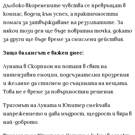
Дълбоко вкоренените чувства се превръщат в
компас, водещ към успех, а практичността
помага за затвърждаване на резултатите. За
някои този ден ще бъде повратна точка, докато
за други ще бъде време за смислени действия.
Защо балансът е важен днес:
Луната в Скорпион ни потапя в свят на
интензивни емоции, подсъзнателни прозрения
и желание да стигнем до същината на нещата.
Това не е време за повърхностни решения.
Тригонът на Луната и Юпитер смекчава
напрежението и дава мъдрост, щедрост и вяра в
най-доброто.