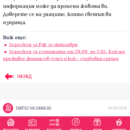
информация може да промени живота ви.
Доверете се на знаците, които светът ви
изпраща.
Виж още:
Хороскоп за Рак за октомври
Хороскоп за седмицата от 29.09. до 5.10.: Кой ще
преживее финансов успех и кой - съдбовна среща
НАЗАД
26.09.2025
ЕКИПЪТ НА DAMA.BG