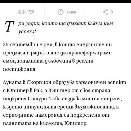
728
4 мин
0
Т
ри зодии, които ще държат ключа към
успеха!
26 септември е ден, в който енергиите ни
предлагат рядък шанс да трансформираме
емоционалната дълбочина в реални
постижения.
Луната в Скорпион образува хармоничен аспект
с Юпитер в Рак, а Юпитер от своя страна
подкрепя Сатурн. Това създава мощна енергия,
където интуицията среща възможността, а
сериозните намерения са подкрепени от
планетата на късмета, Юпитер.