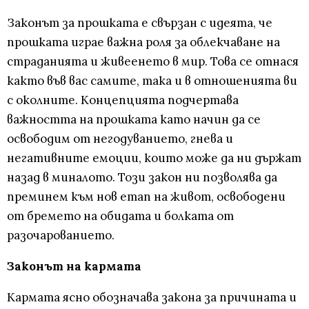
Законът за прошката е свързан с идеята, че
прошката играе важна роля за облекчаване на
страданията и живеенето в мир. Това се отнася
както във вас самите, така и в отношенията ви
с околните. Концепцията подчертава
важността на прошката като начин да се
освободим от негодуванието, гнева и
негативните емоции, които може да ни държат
назад в миналото. Този закон ни позволява да
преминем към нов етап на живот, освободени
от бремето на обидата и болката от
разочарованието.
Законът на кармата
Кармата ясно обозначава закона за причината и