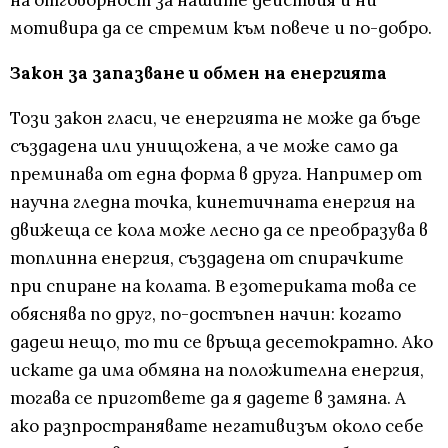
мотивира да се стремим към повече и по-добро.
Закон за запазване и обмен на енергията
Този закон гласи, че енергията не може да бъде
създадена или унищожена, а че може само да
преминава от една форма в друга. Например от
научна гледна точка, кинетичната енергия на
движеща се кола може лесно да се преобразува в
топлинна енергия, създадена от спирачките
при спиране на колата. В езотериката това се
обяснява по друг, по-достъпен начин: когато
дадеш нещо, то ти се връща десетократно. Ако
искате да има обмяна на положителна енергия,
тогава се пригответе да я дадете в замяна. А
ако разпространявате негативизъм около себе