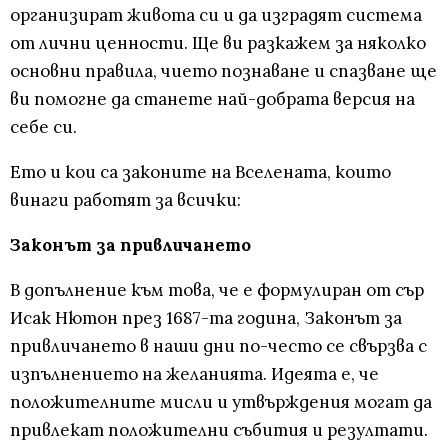
организират живота си и да изградят система
от лични ценности. Ще ви разкажем за няколко
основни правила, чието познаване и спазване ще
ви помогне да станете най-добрата версия на
себе си.
Ето и кои са законите на Вселената, които
винаги работят за всички:
Законът за привличането
В допълнение към това, че е формулиран от сър
Исак Нютон през 1687-та година, Законът за
привличането в наши дни по-често се свързва с
изпълнението на желанията. Идеята е, че
положителните мисли и утвърждения могат да
привлекат положителни събития и резултати.