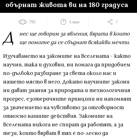
обърнат живота ви на 180 градуса
790
6 мин
1
Д
нес ще говорим за явления, вярата в които
ще помогне да се сбъднат всякакви мечти.
Изучаването на законите на Вселената - както
научни, така и духовни, ни помага да придобием
по-дълбоко разбиране за света около нас и
нашето място в него. Докато научните закони
ни дават знания за природата и технологичния
прогрес, езотеричните принципи ни напомнят
за значението на чувството за отговорност
относно нашите действия. Законите на
Вселената никога не спират да работят, а за
тези, които вярват в тях е по-лесно да