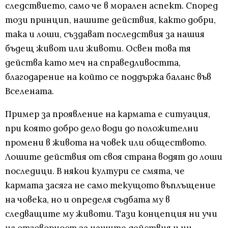
следствието, само че в морален аспект. Според
този принцип, нашите действия, както добри,
така и лоши, създават последствия за нашия
бъдещ живот или животи. Освен това тя
действа като меч на справедливостта,
благодарение на който се поддържа баланс във
Вселената.
Пример за проявление на кармата е ситуация,
при която добро дело води до положителни
промени в живота на човек или обществото.
Лошите действия от своя страна водят до лоши
последици. В някои култури се смята, че
кармата засяга не само текущото въплъщение
на човека, но и определя съдбата му в
следващите му животи. Тази концепция ни учи
на отговорност за нашите действия и ни