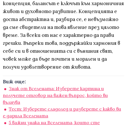
концепция, балансът е ключът към хармоничния
живот и духовното развитие. Концепцията е
доста абстрактна и, разбира се, е невъзможно
да сме свидетели на това явление през цялото
време. За всеки от нас е характерно да прави
грешки. Въпреки това, поддържайки хармония в
себе си и в отношенията си с външния свят,
човек може да бъде почтен и морален и да
получи удовлетворение от живота.
Виж още:
Знак от Вселената: Изберете картина и
получете отговор на важен въпрос, който ви
вълнува
Тест: Изберете сладолед и разберете с какво ви
е дарила Вселената
5 важни знака на Вселената, които сте