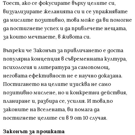
Тоест, ако се фокусирате върху целите си,
визуализирате желанията си и се упражнявате
да мислите позитивно, това може да ви помогне
да постигнете успех и да привлечете нещата,
за които мечтаете, в живота си.
Въпреки че Законът за привличането е доста
популярна концепция в съвременната култура,
психология и литература за самопомощ,
неговата ефективност не е научно доказана.
Постигането на целите изисква не само
позитивно мислене, но и конкретни действия,
планиране и, разбира се, усилия. И това,по
законите на Вселената, ви помага да
постигнете целите си в 9 от 10 случая.
Законът за прошката