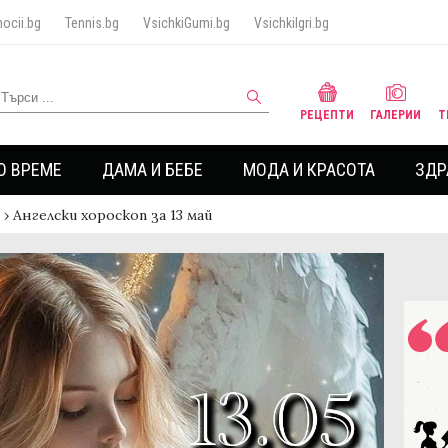
ocii.bg
Tennis.bg
VsichkiGumi.bg
VsichkiIgri.bg
РЕЦЕПТИ
ГАЛЕРИИ
Т
О ВРЕМЕ
ДАМА И БЕБЕ
МОДА И КРАСОТА
ЗДР
›
Ангелски хороскоп за 13 май