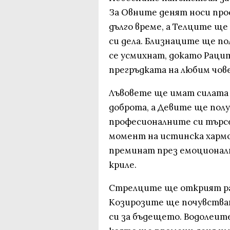
За Овните денят носи прос
дълго време, а Телците щ
си дела. Близнаците ще по
се усмихнат, докато Раци
прегръдката на любим чове
Лъвовете ще имат силата 
доброта, а Девите ще получ
професионалните си търсе
момент на истинска хармо
преминат през емоционалн
криле.
Стрелците ще открият ра
Козирозите ще почувства
си за бъдещето. Водолеит