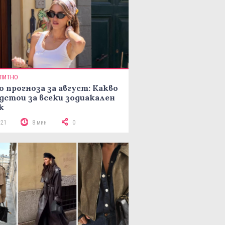
ПИТНО
о прогноза за август: Какво
дстои за всеки зодиакален
к
121
8 мин
0