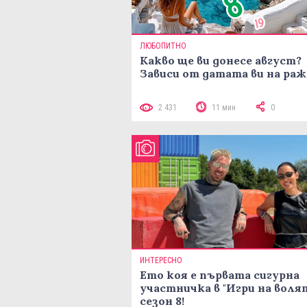
ЛЮБОПИТНО
Какво ще ви донесе август?
Зависи от датата ви на ра
2 431
11 мин
0
ИНТЕРЕСНО
Ето коя е първата сигурна
участничка в "Игри на воля
сезон 8!