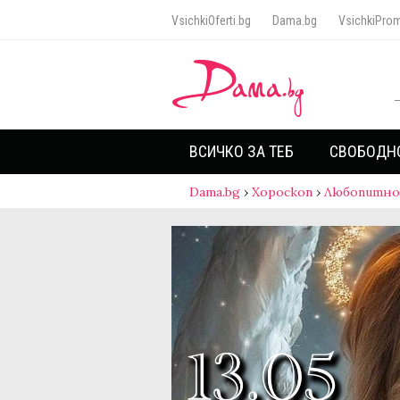
VsichkiOferti.bg
Dama.bg
VsichkiProm
ВСИЧКО ЗА ТЕБ
СВОБОДН
Dama.bg
›
Хороскоп
›
Любопитно