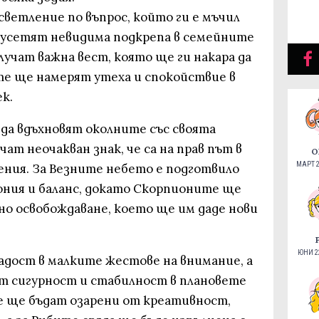
ветление по въпрос, който ги е мъчил
е усетят невидима подкрепа в семейните
лучат важна вест, която ще ги накара да
те ще намерят утеха и спокойствие в
к.
да вдъхновят околните със своята
ат неочакван знак, че са на прав път в
О
МАРТ 2
ния. За Везните небето е подготвило
ния и баланс, докато Скорпионите ще
о освобождаване, което ще им даде нови
ЮНИ 22
дост в малките жестове на внимание, а
т сигурност и стабилност в плановете
е ще бъдат озарени от креативност,