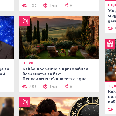
ТЕНД
1 930
3 мин
0
Мод
мод
дам
си
ТЕСТОВЕ
а за
Какво послание е приготвила
а 4
Вселената за вас:
Психологически тест с едно
кликване
РЕЦЕ
2 353
4 мин
0
Как
поп
нов
рец