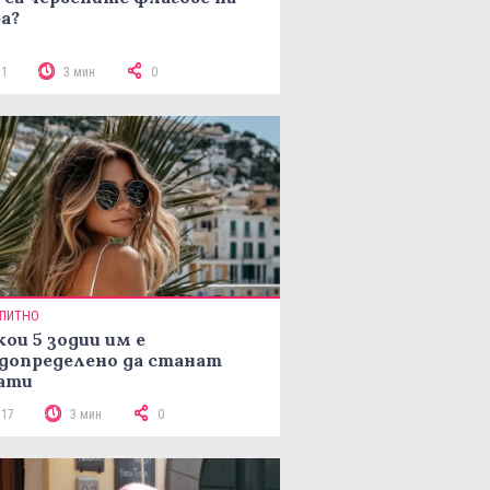
а?
71
3 мин
0
ПИТНО
кои 5 зодии им е
допределено да станат
ати
117
3 мин
0