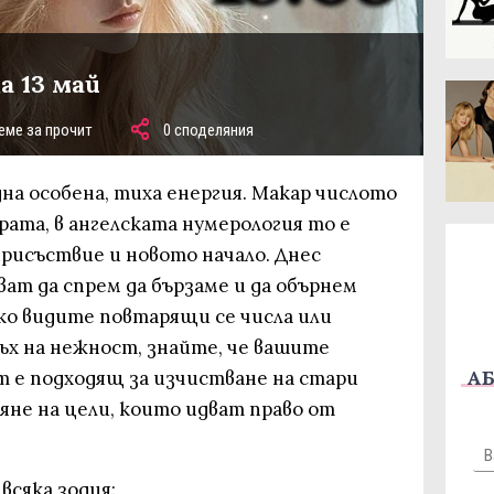
а 13 май
еме за прочит
0 споделяния
 една особена, тиха енергия. Макар числото
ората, в ангелската нумерология то е
рисъствие и новото начало. Днес
ат да спрем да бързаме и да обърнем
ко видите повтарящи се числа или
ъх на нежност, знайте, че вашите
АБ
ят е подходящ за изчистване на стари
яне на цели, които идват право от
всяка зодия: