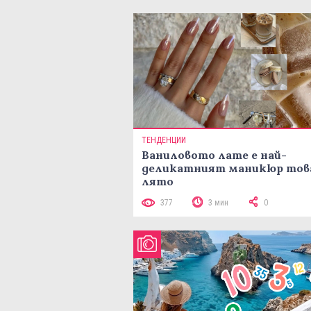
ТЕНДЕНЦИИ
Ваниловото лате е най-
деликатният маникюр тов
лято
377
3 мин
0