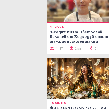
ИНТЕРЕСНО
9-годишният Цветослав
Балачев от Козлодуй стана
шампион по ментална
аритметика с 320 задачи за
1 137
2 мин
0
минути
ЛЮБОПИТНО
ФИНАНСОВО ЧУДО за ТРИ