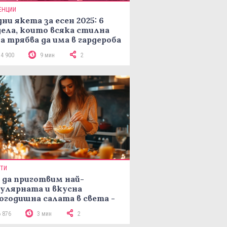
ЕНЦИИ
ни якета за есен 2025: 6
ела, които всяка стилна
а трябва да има в гардероба
14 900
9 мин
2
ПТИ
 да приготвим най-
улярната и вкусна
огодишна салата в света -
епта Мимоза
6 876
3 мин
2