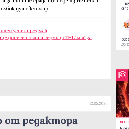
 а за Рибите сряда ще бъде изпълнена с
В
ълбок душевен мир.
СЕП 24
хотен успех през май
е донесе новата седмица 11-17 май за
КО
ДЕК 22
12.05.2026
о от редактора
ЛЮБО
Кои