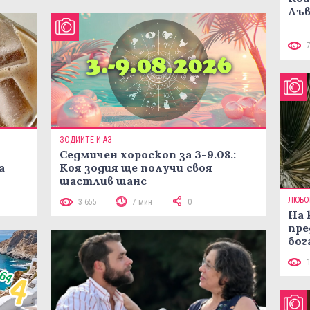
Лъв
ЗОДИИТЕ И АЗ
Седмичен хороскоп за 3-9.08.:
а
Коя зодия ще получи своя
щастлив шанс
ЛЮБО
3 655
7 мин
0
На 
пре
бог