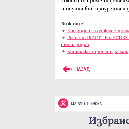
която ще промени деня им,
интуитивни прозрения и д
Виж още:
Кои зодии ги очаква стра
Реки от ЩАСТИЕ и УСПЕХ щ
шест зодии
Китайски хороскоп за май
НАЗАД
МАРИЯ СТОЯНОВА
Избран