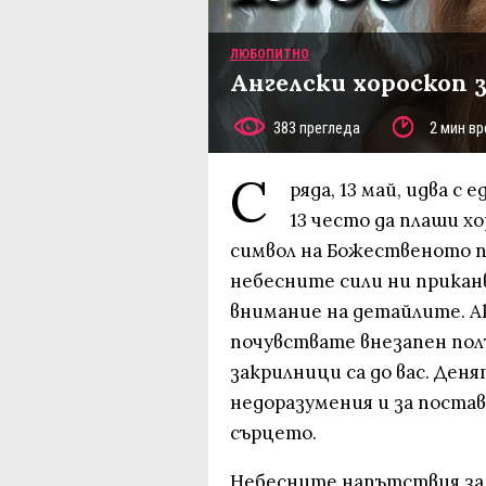
ЛЮБОПИТНО
Ангелски хороскоп з
383 прегледа
2 мин вр
С
ряда, 13 май, идва с
13 често да плаши х
символ на Божественото п
небесните сили ни приканв
внимание на детайлите. А
почувствате внезапен пол
закрилници са до вас. Ден
недоразумения и за постав
сърцето.
Небесните напътствия за 