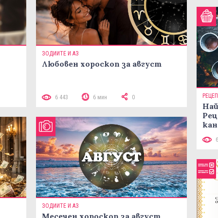
ЗОДИИТЕ И АЗ
Любовен хороскоп за август
 10
РЕЦЕ
6 443
6 мин
0
Най
Рец
кан
ЗОДИИТЕ И АЗ
Месечен хороскоп за август