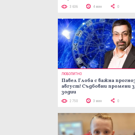
3 636
4 мин
0
ЛЮБОПИТНО
Павел Глоба с важна прогноз
август! Съдбовни промени з
зодии
2 750
3 мин
0