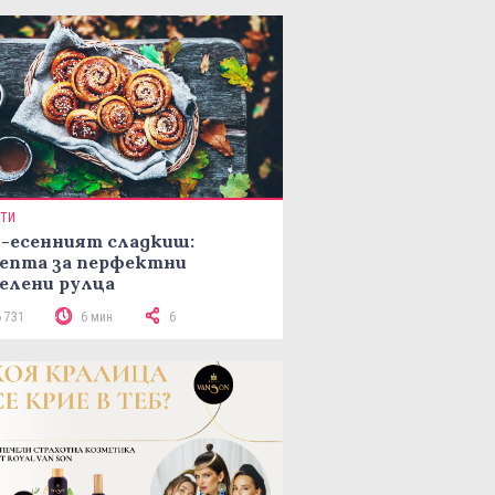
ПТИ
-есенният сладкиш:
епта за перфектни
елени рулца
6 731
6 мин
6