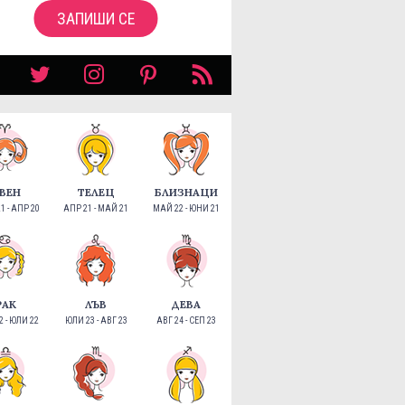
ЗАПИШИ СЕ
ВЕН
ТЕЛЕЦ
БЛИЗНАЦИ
1 - АПР 20
АПР 21 - МАЙ 21
МАЙ 22 - ЮНИ 21
РАК
ЛЪВ
ДЕВА
 - ЮЛИ 22
ЮЛИ 23 - АВГ 23
АВГ 24 - СЕП 23