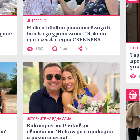
ИНТЕРЕСНО
Ново любовно риалити влиза в
жданe
битка за зрителите: 24 жени,
един мъж и една СВЕКЪРВА
ЛЮБО
1 502
3 мин
0
Тар
пре
зна
ИСТОРИИТЕ НА ЕДНА ДАМА
Виктория на Рачков за
та"
сватбата: "Искам да е приказно
и романтично!"