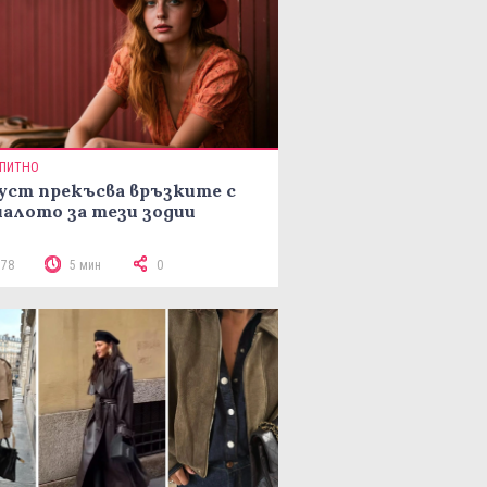
ПИТНО
уст прекъсва връзките с
алото за тези зодии
778
5 мин
0