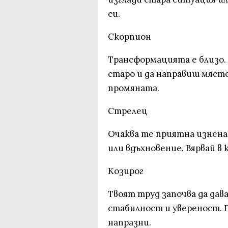
си.
Скорпион
Трансформацията е близо.
старо и да направиш място
промяната.
Стрелец
Очаква те приятна изнена
или вдъхновение. Вярвай в 
Козирог
Твоят труд започва да дав
стабилност и увереност. П
напразни.