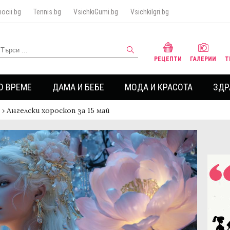
ocii.bg
Tennis.bg
VsichkiGumi.bg
VsichkiIgri.bg
РЕЦЕПТИ
ГАЛЕРИИ
Т
О ВРЕМЕ
ДАМА И БЕБЕ
МОДА И КРАСОТА
ЗДР
›
Ангелски хороскоп за 15 май