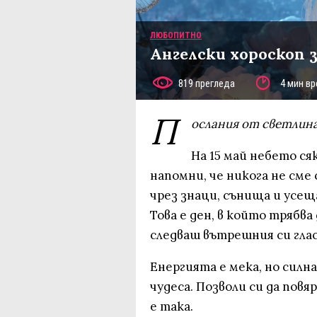
ЛЮБОПИТНО
Ангелски хороскоп з
819 прегледа
4 мин вр
П
ослания от светлина
На 15 май небето сяк
напомни, че никога не сме
чрез знаци, сънища и усещ
Това е ден, в който трябва
следваш вътрешния си глас
Енергията е мека, но силна
чудеса. Позволи си да пов
е така.