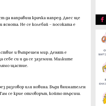
ст да направиш крачка напред. Днес ще
и яснота. Не се колебай – посоката е
О
ствие и вътрешен мир. Денят е
МАРТ 2
а себе си и да се заземиш. Малките
олямо щастие.
ЮНИ 22
рез разговор или новина. Бъди внимателен
 Там се крие отговорът, който търсиш.