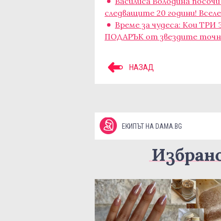
Василиса Володина посоч
следващите 20 години! Всел
Време за чудеса: Кои ТР
ПОДАРЪК от звездите точно
НАЗАД
ЕКИПЪТ НА DAMA.BG
Избран