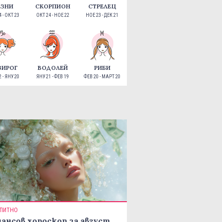
ЕЗНИ
СКОРПИОН
СТРЕЛЕЦ
 - ОКТ 23
ОКТ 24 - НОЕ 22
НОЕ 23 - ДЕК 21
ЗИРОГ
ВОДОЛЕЙ
РИБИ
 - ЯНУ 20
ЯНУ 21 - ФЕВ 19
ФЕВ 20 - МАРТ 20
ПИТНО
ансов хороскоп за август