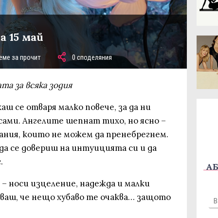
а 15 май
еме за прочит
0 споделяния
та за всяка зодия
аш се отваря малко повече, за да ни
 сами. Ангелите шепнат тихо, но ясно –
ания, които не можем да пренебрегнем.
 да се довериш на интуицията си и да
.
АБ
 – носи изцеление, надежда и малки
ярваш, че нещо хубаво те очаква… защото