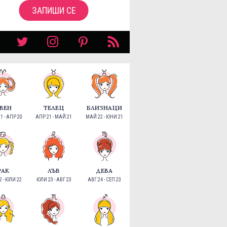
ЗАПИШИ СЕ
ВЕН
ТЕЛЕЦ
БЛИЗНАЦИ
1 - АПР 20
АПР 21 - МАЙ 21
МАЙ 22 - ЮНИ 21
РАК
ЛЪВ
ДЕВА
 - ЮЛИ 22
ЮЛИ 23 - АВГ 23
АВГ 24 - СЕП 23