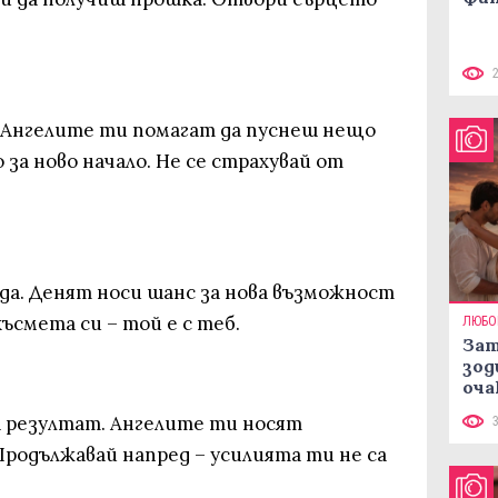
 Ангелите ти помагат да пуснеш нещо
 за ново начало. Не се страхувай от
да. Денят носи шанс за нова възможност
късмета си – той е с теб.
ЛЮБО
Зат
зод
оча
а резултат. Ангелите ти носят
родължавай напред – усилията ти не са