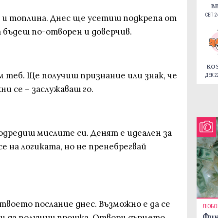
В
СЕП 24
а и топлина. Днес ще усетиш подкрепа от
а бъдеш по-отворен и доверчив.
КО
 теб. Ще получиш признание или знак, че
ДЕК 22
ни се – заслужаваш го.
одредиш мислите си. Денят е идеален за
се на логиката, но не пренебрегвай
 твоето послание днес. Възможно е да се
ЛЮБО
Фин
ли да получиш прошка. Отвори сърцето