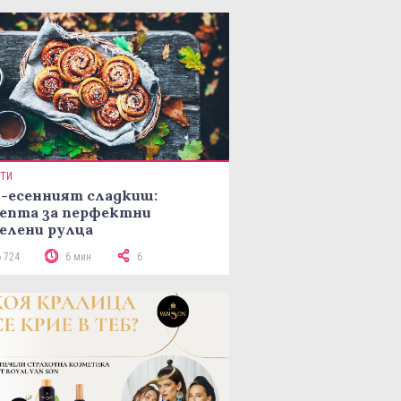
ПТИ
-есенният сладкиш:
епта за перфектни
елени рулца
6 724
6 мин
6