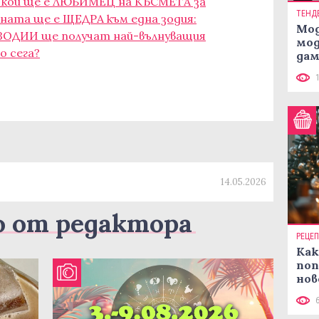
и кой ще e ЛЮБИМЕЦ на КЪСМЕТА за
ТЕНД
ената ще е ЩЕДРА към една зодия:
Мод
И ЗОДИИ ще получат най-вълнуващия
мод
 сега?
дам
си
14.05.2026
о от редактора
РЕЦЕ
Как
поп
нов
рец