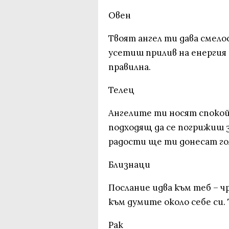
Овен
Твоят ангел ти дава смело
усетиш прилив на енергия 
правилна.
Телец
Ангелите ти носят спокой
подходящ да се погрижиш з
радости ще ти донесат г
Близнаци
Послание идва към теб – ч
към думите около себе си.
Рак