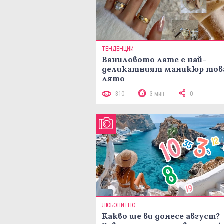
ТЕНДЕНЦИИ
Ваниловото лате е най-
деликатният маникюр тов
лято
310
3 мин
0
ЛЮБОПИТНО
Какво ще ви донесе август?