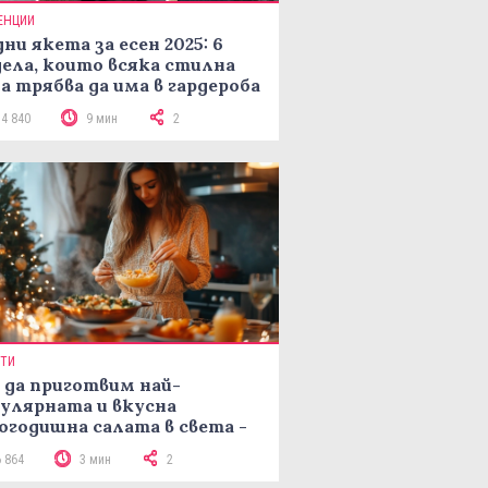
ЕНЦИИ
ни якета за есен 2025: 6
ела, които всяка стилна
а трябва да има в гардероба
14 840
9 мин
2
ПТИ
 да приготвим най-
улярната и вкусна
огодишна салата в света -
епта Мимоза
6 864
3 мин
2