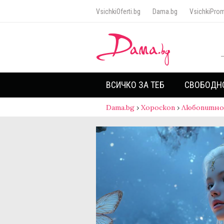
VsichkiOferti.bg
Dama.bg
VsichkiProm
ВСИЧКО ЗА ТЕБ
СВОБОДН
Dama.bg
›
Хороскоп
›
Любопитно