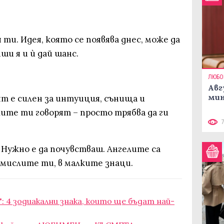
ти. Идея, която се появява днес, може да
ши я и ѝ дай шанс.
ЛЮБО
Авг
мин
ят е силен за интуиция, сънища и
ите ти говорят – просто трябва да ги
. Нужно е да почувстваш. Ангелите са
 мислите ти, в малките знаци.
: 4 зодиакални знака, които ще бъдат най-