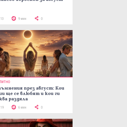
213
9 мин
0
ПИТНО
ъмнения през август: Кои
ии ще се влюбят и кои ги
ква раздяла
319
6 мин
0