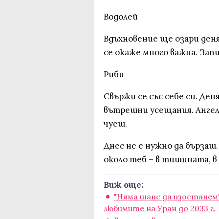
Водолей
Вдъхновение ще озари деня 
се окаже много важна. Запи
Риби
Свържи се със себе си. Ден
вътрешни усещания. Ангел
чуеш.
Днес не е нужно да бързаш
около теб – в тишината, в
Виж още:
"Няма шанс да изостанем"
любимите на Уран до 2033 г.