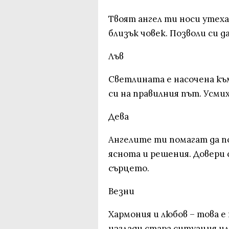
Твоят ангел ти носи утех
близък човек. Позволи си д
Лъв
Светлината е насочена към
си на правилния път. Усмих
Дева
Ангелите ти помагат да п
яснота и решения. Довери 
сърцето.
Везни
Хармония и любов – това е
изглади стара ситуация и